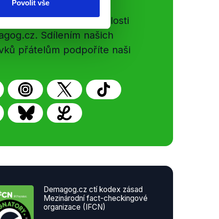
Povolit vše
e si ujít nejnovější události
gog.cz. Sdílením našich
vků přátelům podpoříte naši
Demagog.cz ctí kodex zásad
Mezinárodní fact-checkingové
organizace (IFCN)