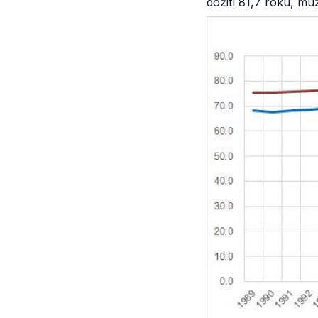
dožití 81,7 roku, muž