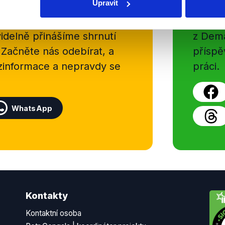
Upravit
sletteru nebo
Nenecht
delně přinášíme shrnutí
z Dema
 Začněte nás odebírat, a
příspě
ezinformace a nepravdy se
práci.
WhatsApp
Kontakty
Kontaktní osoba