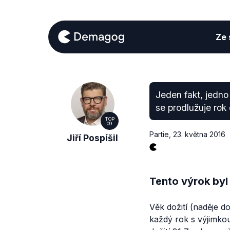
Ze s
Jeden fakt, jedno
se prodlužuje rok 
TOP
09
Partie
,
23. května 2016
Jiří Pospíšil
Tento výrok byl
Věk dožití (naděje d
každý rok s výjimko