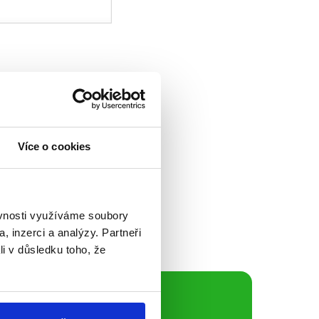
 nesvobody"
stopředseda Senátu
Více o cookies
lanec Jiří Pospíšil
partii se skutečně
ěvnosti využíváme soubory
, inzerci a analýzy. Partneři
li v důsledku toho, že
ální sítě