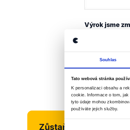
Výrok jsme zmí
Souhlas
Tato webová stránka použív
K personalizaci obsahu a re
cookie. Informace o tom, jak
tyto údaje mohou zkombinovat
používáte jejich služby.
Zůstaňme v kontaktu