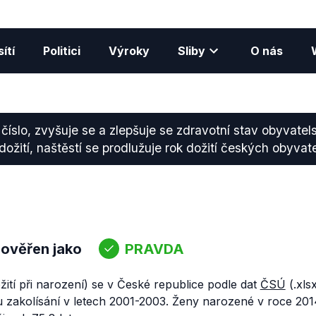
ítí
Politici
Výroky
Sliby
O nás
 číslo, zvyšuje se a zlepšuje se zdravotní stav obyvatel
dožití, naštěstí se prodlužuje rok dožití českých obyvate
 ověřen jako
PRAVDA
ožití při narození) se v České republice podle dat
ČSÚ
(.xls
u zakolísání v letech 2001-2003. Ženy narozené v roce 201