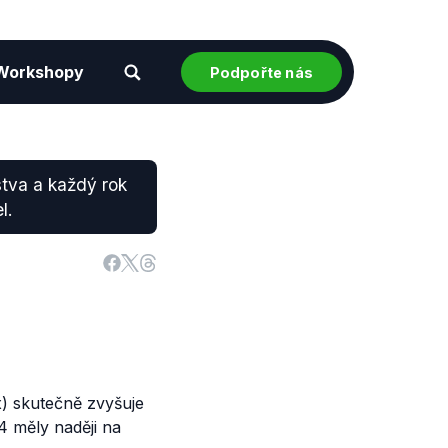
Workshopy
Podpořte nás
stva a každý rok
l.
x) skutečně zvyšuje
4 měly naději na