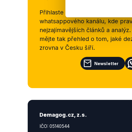
Přihlaste se k odběru našeho
new
whatsappového kanálu, kde pravi
nejzajímavějších článků a analýz.
mějte tak přehled o tom, jaké d
zrovna v Česku šíří.
Newsletter
Demagog.cz, z.s.
IČO: 05140544