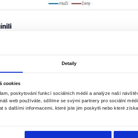
nili
Partie nad "seznamem
23. května 2016
Nedělní Partii na Primě sehrál mí
Detaily
Zdeněk Škromach (ČSSD) a europos
(zvolený za TOP 09) a o poklidnou 
nejednalo. Střetli se nad...
á cookies
klam, poskytování funkcí sociálních médií a analýze naší návšt
Číst dál
OVĚŘENO
 náš web používáte, sdílíme se svými partnery pro sociální média
 s dalšími informacemi, které jste jim poskytli nebo které získa
Soci