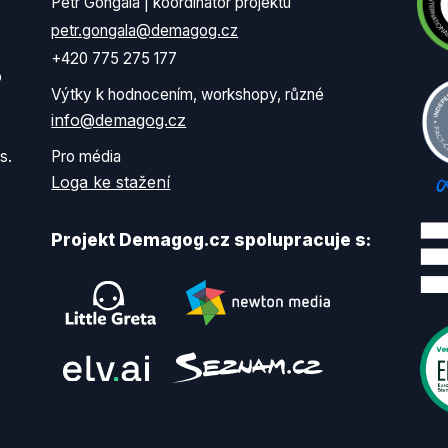
Petr Gongala | koordinátor projektu
petr.gongala@demagog.cz
+420 775 275 177
o
Výtky k hodnocením, workshopy, různé
info@demagog.cz
s.
Pro média
Loga ke stažení
Projekt Demagog.cz spolupracuje s: