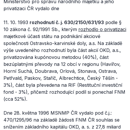
Ministerstvo pro správu národního majetku a jeho
privatizaci ČR vydalo dne
11. 10. 1993
rozhodnutí č. j. 630/2150/631/93
podle §
10 zákona č. 92/1991 Sb., kterým
rozhodlo o privatizaci
majetkové účasti státu na podnikání akciové
společnosti Ostravsko-karvinské doly, a.s. Na základě
výše uvedeného rozhodnutí byla část akcií OKD, a.s.,
privatizována kupónovou metodou (40%), část
bezúplatnými převody na 12 obcí v regionu (Havířov,
Horní Suchá, Doubrava, Orlová, Stonava, Ostrava,
Petřvald, Paskov, Staříč, Albrechtice, Český Těšín -
3%), část byla převedena na RIF (Restituční investiční
fond - 3%), přičemž rozhodující podíl si ponechal FNM
(cca 52%).
Dne 28. května 1996 MSNMP ČR vydalo pod č.j.:
470/1295/96 na základě žádosti FNM ČR souhlas se
snížením základního kapitálu OKD, a. s. z 27,8 miliard