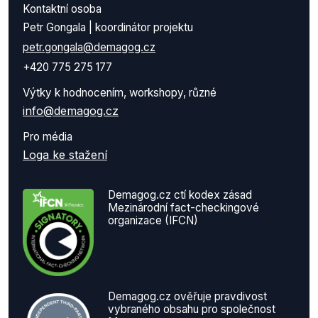
Kontaktní osoba
Petr Gongala | koordinátor projektu
petr.gongala@demagog.cz
+420 775 275 177
Výtky k hodnocením, workshopy, různé
info@demagog.cz
Pro média
Loga ke stažení
Demagog.cz ctí kodex zásad
Mezinárodní fact-checkingové
organizace (IFCN)
Demagog.cz ověřuje pravdivost
vybraného obsahu pro společnost