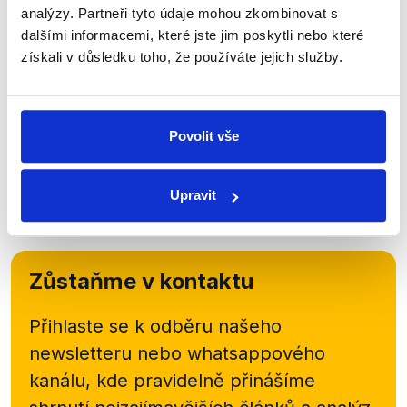
analýzy. Partneři tyto údaje mohou zkombinovat s
Křehké koaliční vztahy
dalšími informacemi, které jste jim poskytli nebo které
získali v důsledku toho, že používáte jejich služby.
5. června 2016
Vztahy v koalici na začátku horké volební kampaně
před krajskými volbami a plnění programu - to byla
témata nedělních Otázek Václava Moravce. Kdo
Povolit vše
jiný by byl povolanější na jeho otázky...
Upravit
Číst dál
Zůstaňme v kontaktu
Přihlaste se k odběru našeho
newsletteru nebo
whatsappového
kanálu, kde pravidelně přinášíme