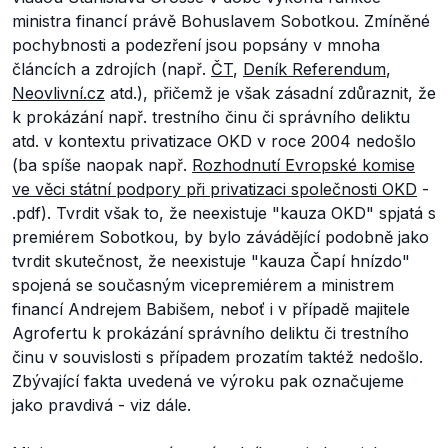
ministra financí právě Bohuslavem Sobotkou. Zmíněné
pochybnosti a podezření jsou popsány v mnoha
článcích a zdrojích (např.
ČT
,
Deník Referendum
,
Neovlivní.cz
atd.), přičemž je však zásadní zdůraznit, že
k prokázání např. trestního činu či správního deliktu
atd. v kontextu privatizace OKD v roce 2004 nedošlo
(ba spíše naopak např.
Rozhodnutí Evropské komise
ve věci státní podpory při privatizaci společnosti OKD
-
.pdf). Tvrdit však to, že neexistuje "kauza OKD" spjatá s
premiérem Sobotkou, by bylo závádějící podobně jako
tvrdit skutečnost, že neexistuje "kauza Čapí hnízdo"
spojená se současným vicepremiérem a ministrem
financí Andrejem Babišem, neboť i v případě majitele
Agrofertu k prokázání správního deliktu či trestního
činu v souvislosti s případem prozatím taktéž nedošlo.
Zbývající fakta uvedená ve výroku pak označujeme
jako pravdivá - viz dále.