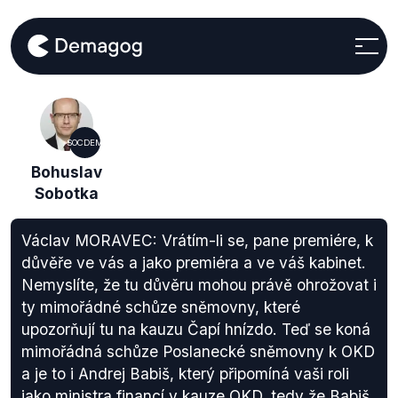
SOCDEM
Bohuslav
Sobotka
Václav MORAVEC: Vrátím-li se, pane premiére, k
důvěře ve vás a jako premiéra a ve váš kabinet.
Nemyslíte, že tu důvěru mohou právě ohrožovat i
ty mimořádné schůze sněmovny, které
upozorňují tu na kauzu Čapí hnízdo. Teď se koná
mimořádná schůze Poslanecké sněmovny k OKD
a je to i Andrej Babiš, který připomíná vaši roli
jako ministra financí v kauze OKD, tedy že Babiš