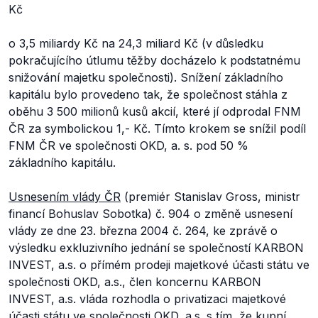
Kč
o 3,5 miliardy Kč na 24,3 miliard Kč (v důsledku
pokračujícího útlumu těžby docházelo k podstatnému
snižování majetku společnosti). Snížení základního
kapitálu bylo provedeno tak, že společnost stáhla z
oběhu 3 500 milionů kusů akcií, které jí odprodal FNM
ČR za symbolickou 1,- Kč. Tímto krokem se snížil podíl
FNM ČR ve společnosti OKD, a. s. pod 50 %
základního kapitálu.
Usnesením vlády ČR
(premiér Stanislav Gross, ministr
financí Bohuslav Sobotka) č. 904 o změně usnesení
vlády ze dne 23. března 2004 č. 264, ke zprávě o
výsledku exkluzivního jednání se společností KARBON
INVEST, a.s. o přímém prodeji majetkové účasti státu ve
společnosti OKD, a.s., člen koncernu KARBON
INVEST, a.s. vláda rozhodla o privatizaci majetkové
účasti státu ve společnosti OKD, a.s. s tím, že kupní