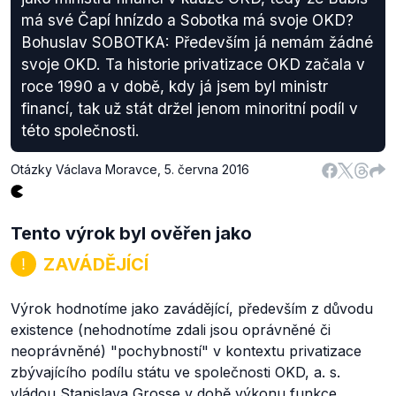
má své Čapí hnízdo a Sobotka má svoje OKD?
Bohuslav SOBOTKA: Především já nemám žádné
svoje OKD. Ta historie privatizace OKD začala v
roce 1990 a v době, kdy já jsem byl ministr
financí, tak už stát držel jenom minoritní podíl v
této společnosti.
Otázky Václava Moravce
,
5. června 2016
Tento výrok byl ověřen jako
ZAVÁDĚJÍCÍ
Výrok hodnotíme jako zavádějící, především z důvodu
existence (nehodnotíme zdali jsou oprávněné či
neoprávněné) "pochybností" v kontextu privatizace
zbývajícího podílu státu ve společnosti OKD, a. s.
vládou Stanislava Grosse v době výkonu funkce