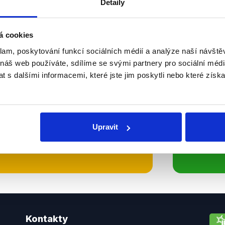
Detaily
Soci
á cookies
sletteru nebo
Nenecht
klam, poskytování funkcí sociálních médií a analýze naší návšt
delně přinášíme shrnutí
z Dema
 náš web používáte, sdílíme se svými partnery pro sociální média
 Začněte nás odebírat, a
příspě
 s dalšími informacemi, které jste jim poskytli nebo které získa
ezinformace a nepravdy se
práci.
Upravit
WhatsApp
Kontakty