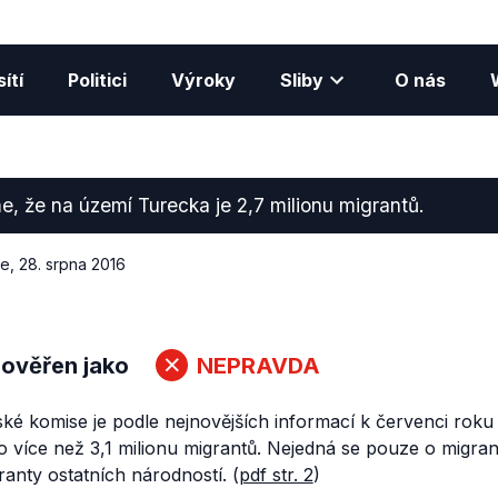
ítí
Politici
Výroky
Sliby
O nás
e, že na území Turecka je 2,7 milionu migrantů.
ce
,
28. srpna 2016
 ověřen jako
NEPRAVDA
ké komise je podle nejnovějších informací k červenci rok
 více než 3,1 milionu migrantů. Nejedná se pouze o migran
ranty ostatních národností. (
pdf str. 2
)