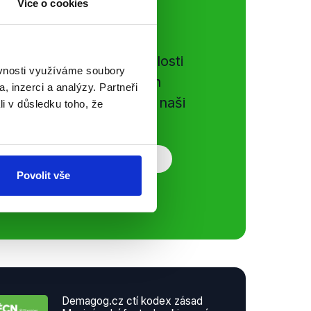
Více o cookies
ální sítě
e si ujít nejnovější události
ěvnosti využíváme soubory
gog.cz. Sdílením našich
, inzerci a analýzy. Partneři
vků přátelům podpoříte naši
li v důsledku toho, že
Povolit vše
Demagog.cz ctí kodex zásad