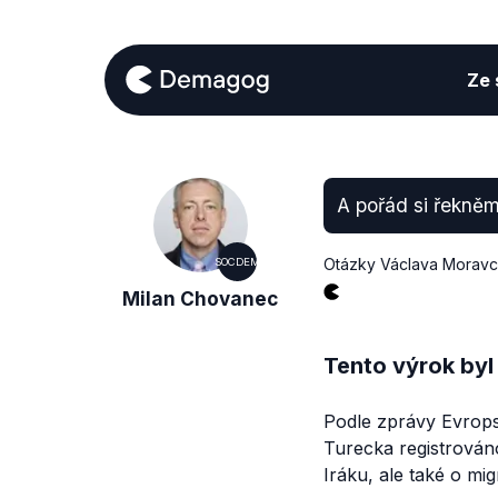
Ze s
A pořád si řekněm
Otázky Václava Morav
SOCDEM
Milan Chovanec
Tento výrok byl
Podle zprávy Evrops
Turecka registrováno
Iráku, ale také o mig