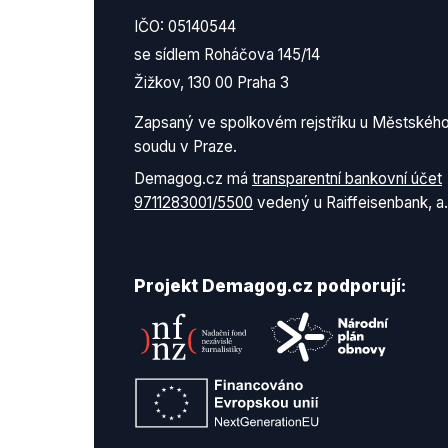
IČO: 05140544
se sídlem Roháčova 145/14
Žižkov, 130 00 Praha 3
Zapsaný ve spolkovém rejstříku u Městskéh
soudu v Praze.
Demagog.cz má
transparentní bankovní účet
9711283001/5500
vedený u Raiffeisenbank, a.
Projekt Demagog.cz podporují: