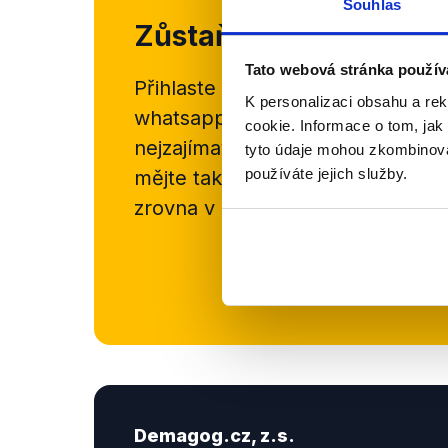
Souhlas
Zůstaňme v kontaktu
Tato webová stránka použív
Přihlaste se k odběru našeho
new
K personalizaci obsahu a re
whatsappového kanálu, kde pravi
cookie. Informace o tom, jak
nejzajímavějších článků a analýz.
tyto údaje mohou zkombinovat
používáte jejich služby.
mějte tak přehled o tom, jaké d
zrovna v Česku šíří.
Newsletter
Demagog.cz, z.s.