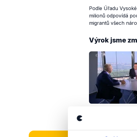
Podle Úřadu Vysokéh
milionů odpovídá pou
migrantů všech národ
Výrok jsme zmí