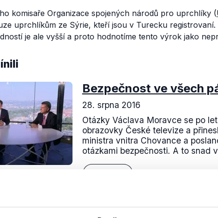
o komisaře Organizace spojených národů pro uprchlíky (
ze uprchlíkům ze Sýrie, kteří jsou v Turecku registrovaní
ností je ale vyšší a proto hodnotíme tento výrok jako nepr
nili
Bezpečnost ve všech p
28. srpna 2016
Otázky Václava Moravce se po letn
obrazovky České televize a přines
ministra vnitra Chovance a posla
otázkami bezpečnosti. A to snad v
Číst dál
OVĚŘENO