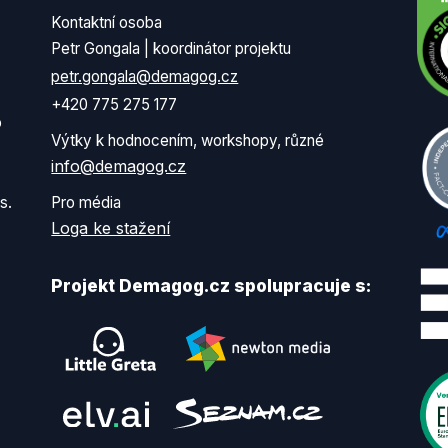
Kontaktní osoba
Petr Gongala | koordinátor projektu
petr.gongala@demagog.cz
+420 775 275 177
o
Výtky k hodnocením, workshopy, různé
info@demagog.cz
s.
Pro média
Loga ke stažení
Projekt Demagog.cz spolupracuje s: