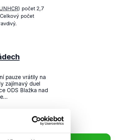
UNHCR
) počet 2,7
. Celkový počet
avdivý.
ádech
í pauze vrátily na
ly zajímavý duel
nce ODS Blažka nad
e...