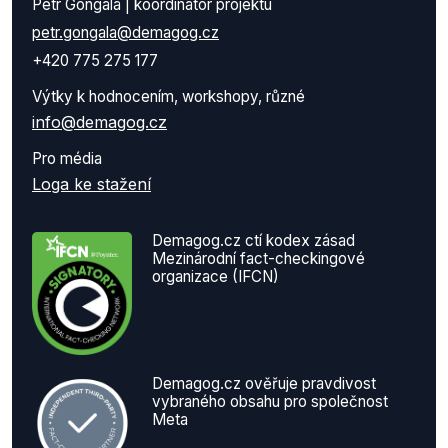
Petr Gongala | koordinátor projektu
petr.gongala@demagog.cz
+420 775 275 177
Výtky k hodnocením, workshopy, různé
info@demagog.cz
Pro média
Loga ke stažení
Demagog.cz ctí kodex zásad
Mezinárodní fact-checkingové
organizace (IFCN)
Demagog.cz ověřuje pravdivost
vybraného obsahu pro společnost
Meta