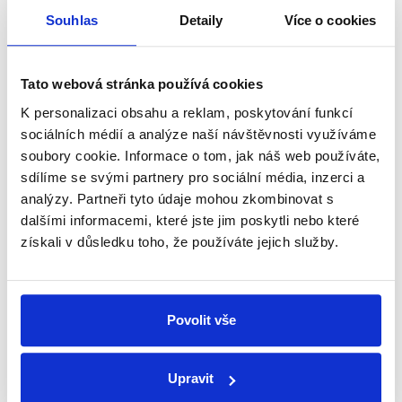
Senátní volby: Praha 11
Souhlas
Detaily
Více o cookies
10. října 2016
V 1. kole senátních voleb ani jeden z kandidátů
nezískal nadpoloviční většinu a tedy mandát
Tato webová stránka používá cookies
senátora. O obsazení třetiny horní komory českého
K personalizaci obsahu a reklam, poskytování funkcí
parlamentu tak rozhodne kolo 2. Jedním z 27...
sociálních médií a analýze naší návštěvnosti využíváme
soubory cookie. Informace o tom, jak náš web používáte,
Číst dál
sdílíme se svými partnery pro sociální média, inzerci a
analýzy. Partneři tyto údaje mohou zkombinovat s
dalšími informacemi, které jste jim poskytli nebo které
Zůstaňme v kontaktu
získali v důsledku toho, že používáte jejich služby.
Přihlaste se k odběru našeho
newsletteru nebo
whatsappového
Povolit vše
kanálu, kde pravidelně přinášíme
shrnutí nejzajímavějších článků a analýz.
Upravit
Začněte nás odebírat, a mějte tak