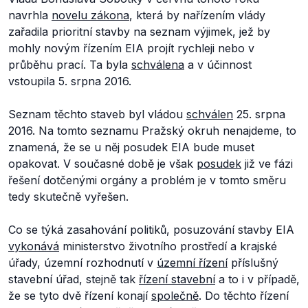
navrhla
novelu zákona
, která by nařízením vlády
zařadila prioritní stavby na seznam výjimek, jež by
mohly novým řízením EIA projít rychleji nebo v
průběhu prací. Ta byla
schválena
a v účinnost
vstoupila 5. srpna 2016.
Seznam těchto staveb byl vládou
schválen
25. srpna
2016. Na tomto seznamu Pražský okruh nenajdeme, to
znamená, že se u něj posudek EIA bude muset
opakovat. V současné době je však
posudek
již ve fázi
řešení dotčenými orgány a problém je v tomto směru
tedy skutečně vyřešen.
Co se týká zasahování politiků, posuzování stavby EIA
vykonává
ministerstvo životního prostředí a krajské
úřady, územní rozhodnutí v
územní řízení
příslušný
stavební úřad, stejně tak
řízení stavební
a to i v případě,
že se tyto dvě řízení konají
společně
. Do těchto řízení