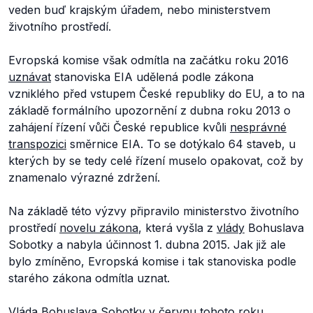
veden buď krajským úřadem, nebo ministerstvem
životního prostředí.
Evropská komise však odmítla na začátku roku 2016
uznávat
stanoviska EIA udělená podle zákona
vzniklého před vstupem České republiky do EU, a to na
základě formálního upozornění z dubna roku 2013 o
zahájení řízení vůči České republice kvůli
nesprávné
transpozici
směrnice EIA. To se dotýkalo 64 staveb, u
kterých by se tedy celé řízení muselo opakovat, což by
znamenalo výrazné zdržení.
Na základě této výzvy připravilo ministerstvo životního
prostředí
novelu zákona
, která vyšla z
vlády
Bohuslava
Sobotky a nabyla účinnost 1. dubna 2015. Jak již ale
bylo zmíněno, Evropská komise i tak stanoviska podle
starého zákona odmítla uznat.
Vláda Bohuslava Sobotky v červnu tohoto roku