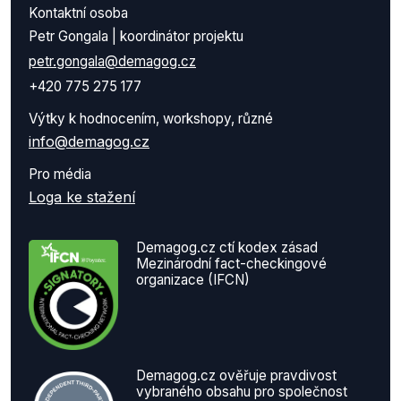
Kontaktní osoba
Petr Gongala | koordinátor projektu
petr.gongala@demagog.cz
+420 775 275 177
Výtky k hodnocením, workshopy, různé
info@demagog.cz
Pro média
Loga ke stažení
Demagog.cz ctí kodex zásad
Mezinárodní fact-checkingové
organizace (IFCN)
Demagog.cz ověřuje pravdivost
vybraného obsahu pro společnost