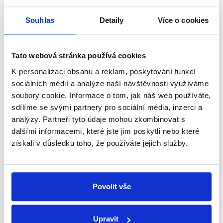
shrnutí nejzajímavějších článků a analýz.
Začněte nás odebírat, a mějte tak
Souhlas
Detaily
Více o cookies
přehled o tom, jaké dezinformace a
nepravdy se zrovna v Česku šíří.
Tato webová stránka používá cookies
K personalizaci obsahu a reklam, poskytování funkcí
Newsletter
WhatsApp
sociálních médií a analýze naší návštěvnosti využíváme
soubory cookie. Informace o tom, jak náš web používáte,
sdílíme se svými partnery pro sociální média, inzerci a
analýzy. Partneři tyto údaje mohou zkombinovat s
Sociální sítě
dalšími informacemi, které jste jim poskytli nebo které
získali v důsledku toho, že používáte jejich služby.
Nenechte si ujít nejnovější události
z Demagog.cz. Sdílením našich
příspěvků přátelům podpoříte naši
Povolit vše
práci.
Upravit