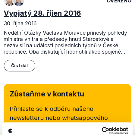
OVĚŘENO
Vypjatý 28. říjen 2016
30. října 2016
Nedělní Otázky Václava Moravce přinesly pohledy
ministra vnitra a předsedy hnutí Starostové a
nezávislí na události posledních týdnů v České
republice. Oba diskutující hodnotili akce spojené...
Číst dál
Zůstaňme v kontaktu
Přihlaste se k odběru našeho
newsletteru nebo
whatsappového
kanálu, kde pravidelně přinášíme