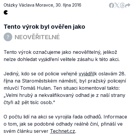
Otázky Václava Moravce
,
30. října 2016
Tento výrok byl ověřen jako
NEOVĚŘITELNÉ
Tento výrok označujeme jako neověřitelný, jelikož
nelze dohledat vyjádření velitele zásahu k této akci.
Jediný, kdo se od policie veřejně
vyjádřil
k oslavám 28.
října na Staroměstském náměstí, byl pražský policejní
mluvčí Tomáš Hulan. Ten situaci komentoval takto:
„
Velmi hrubý a nekvalifikovaný odhad je z naší strany
čtyři až pět tisíc osob.
“
O počtu lidí na akci se vyrojila řada odhadů. Informace
o tom, jak se podobné odhady reálně činí, přináší ve
svém článku server
Technet.cz
.