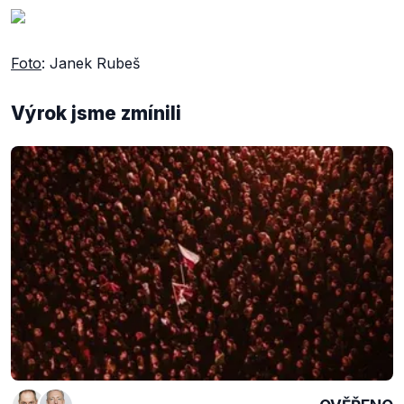
Foto
: Janek Rubeš
Výrok jsme zmínili