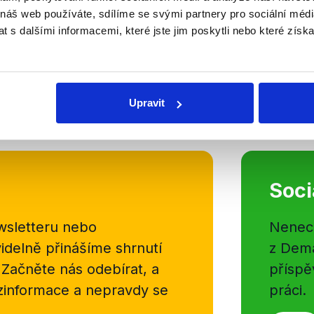
Nedělní Otázky Václava Moravce p
 náš web používáte, sdílíme se svými partnery pro sociální média
ministra vnitra a předsedy hnutí S
 s dalšími informacemi, které jste jim poskytli nebo které získa
nezávislí na události posledních 
republice. Oba diskutující hodnotil
Číst dál
Upravit
OVĚŘENO
Soci
sletteru nebo
Nenecht
delně přinášíme shrnutí
z Dema
 Začněte nás odebírat, a
příspě
ezinformace a nepravdy se
práci.