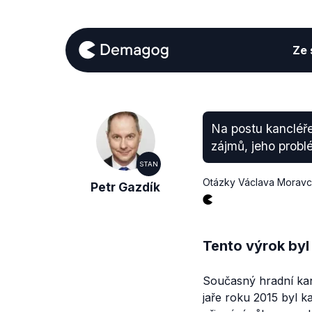
Ze s
Na postu kancléře
zájmů, jeho probl
STAN
Otázky Václava Morav
Petr Gazdík
Tento výrok byl
Současný hradní kan
jaře roku 2015 byl 