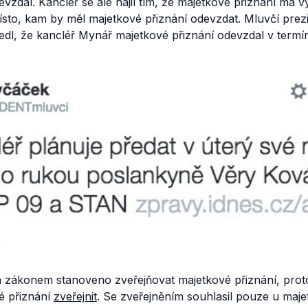
vzdal. Kancléř se ale hájil tím, že majetkové přiznání má v
místo, kam by měl majetkové přiznání odevzdat. Mluvčí pre
dl, že kancléř Mynář majetkové přiznání odevzdal v termín
zákonem stanoveno zveřejňovat majetkové přiznání, proto
é přiznání
zveřejnit
. Se zveřejněním souhlasil pouze u maje