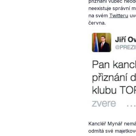
přiznání vůbec neode
neexistuje správní 
na svém
Twitteru
uve
června.
Kancléř Mynář nemá 
odmítá své majetkov