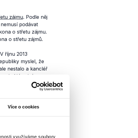
řetu zájmu
. Podle něj
y nemusí podávat
kona o střetu zájmu.
na o střetu zájmů.
V říjnu 2013
epubliky myslel, že
le nestalo a kancléř
mu ale Národní
 NBÚ neuspěl a
.
Více o cookies
ěvnosti využíváme soubory