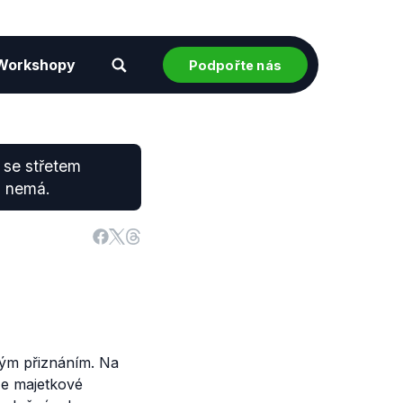
Workshopy
Podpořte nás
 se střetem
s nemá.
ým přiznáním. Na
že majetkové