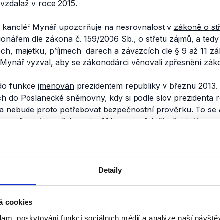
vzdal
až v roce 2015.
se kancléř Mynář upozorňuje na nesrovnalost v
zákoně o st
ionářem dle zákona č. 159/2006 Sb., o střetu zájmů, a ted
h, majetku, příjmech, darech a závazcích dle § 9 až 11 zá
ř Mynář
vyzval
, aby se zákonodárci věnovali zpřesnění záko
 do funkce
jmenován
prezidentem republiky v březnu 2013. 
ch do Poslanecké sněmovny, kdy si podle slov prezidenta r
a nebude proto potřebovat bezpečnostní prověrku. To se a
ezpečností prověrku nejvyššího stupně (přísně tajné), tu 
udělil. Kancléř proti rozhodnutí
podal rozklad
, nicméně u
ělena nebyla, funkci hradního kancléře však vykonává dál
nili
Detaily
Vypjatý 28. říjen 2016
á cookies
30. října 2016
klam, poskytování funkcí sociálních médií a analýze naší návšt