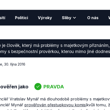
ítí
Politici
Výroky
Sliby
O nás
 je člověk, který má problémy s majetkovým přiznáním,
émy s bezpečnostní prověrkou, kterou mimo jiné dodne
ce
,
30. října 2016
 ověřen jako
PRAVDA
cléř Vratislav Mynář má dlouhodobě problémy s majetkov
kancléř Mynář
prověřován přestupkovou komisí
kvůli tomu, 