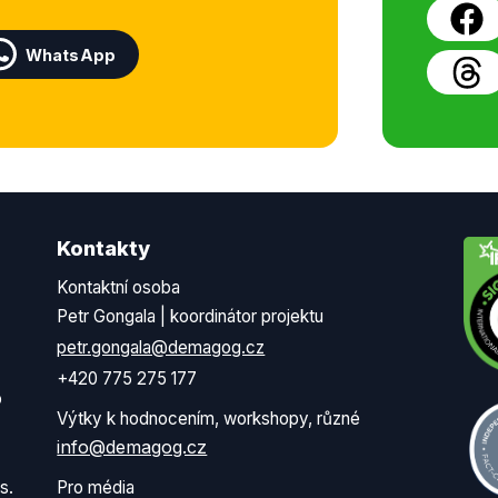
WhatsApp
Kontakty
Kontaktní osoba
Petr Gongala | koordinátor projektu
petr.gongala@demagog.cz
+420 775 275 177
o
Výtky k hodnocením, workshopy, různé
info@demagog.cz
s.
Pro média