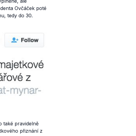
yplněné, ale
zidenta Ovčáček poté
u, tedy do 30.
 také pravidelně
tkového přiznání z