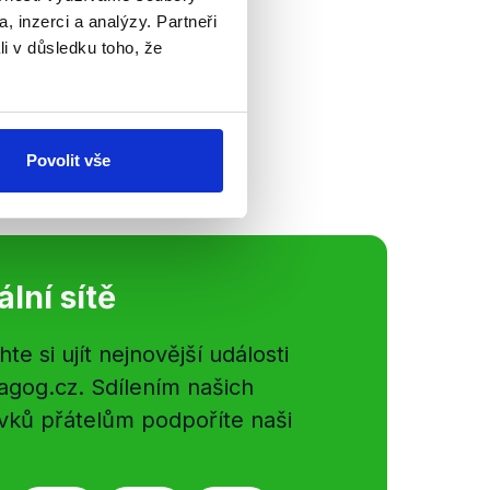
řinesly pohledy
, inzerci a analýzy. Partneři
tarostové a
li v důsledku toho, že
týdnů v České
i akce spojené...
Povolit vše
ální sítě
e si ujít nejnovější události
gog.cz. Sdílením našich
vků přátelům podpoříte naši