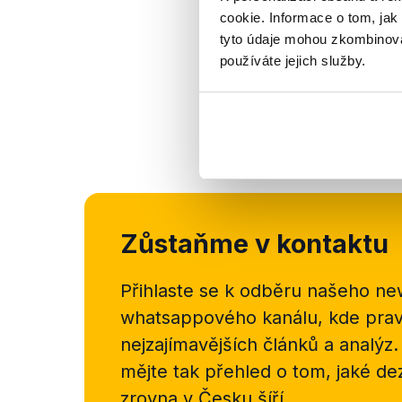
cookie. Informace o tom, jak
tyto údaje mohou zkombinovat
používáte jejich služby.
Zůstaňme v kontaktu
Přihlaste se k odběru našeho
new
whatsappového kanálu, kde pravi
nejzajímavějších článků a analýz.
mějte tak přehled o tom, jaké d
zrovna v Česku šíří.