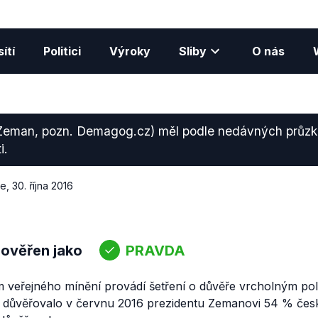
ítí
Politici
Výroky
Sliby
O nás
(Zeman, pozn. Demagog.cz) měl podle nedávných průz
i.
ce
,
30. října 2016
 ověřen jako
PRAVDA
veřejného mínění provádí šetření o důvěře vrcholným poli
 1) důvěřovalo v červnu 2016 prezidentu Zemanovi 54 % če