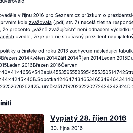
ůvěřovalo.
váděla v říjnu 2016 pro Seznam.cz průzkum o prezidents
 prvním kole
zvažovala
(.pdf, str. 7) necelá třetina respon
, že procento
„vážně zvažujících“
není odhadem výsledku v
zaných
uvedlo, že je pro ně současný prezident nepřijatelný
olitiky a činitele od roku 2013 zachycuje následující tabu
Březen 2014Květen 2014Září 2014Říjen 2014Leden 2015D
 2015Leden 2016Březen 2016Červen
40x41x4656x54Babiš45535955585954555350514742Stro
x44x4245x40B.Sobotka42464743465346534946434140R
23252626262425Jurečka5171920232220272424242324Dien
nili
Vypjatý 28. říjen 2016
30. října 2016