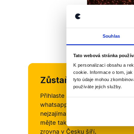
Souhlas
Tato webová stránka použív
K personalizaci obsahu a re
cookie. Informace o tom, jak
Zůstaňme v kontaktu
tyto údaje mohou zkombinovat
používáte jejich služby.
Přihlaste se k odběru našeho
new
whatsappového kanálu, kde pravi
nejzajímavějších článků a analýz.
mějte tak přehled o tom, jaké d
zrovna v Česku šíří.