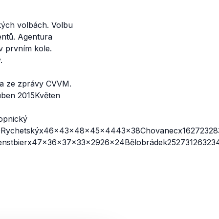
kých volbách. Volbu
dentů. Agentura
 prvním kole.
.
lka ze zprávy CVVM.
uben 2015Květen
pnický
ychetskýx46x43x48x45x4443x38Chovanecx1627232835
stbierx47x36x37x33x2926x24Bělobrádek25273126323431