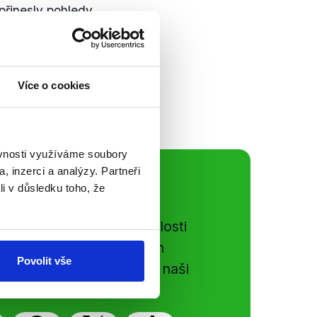
řinesly pohledy
tarostové a
týdnů v České
i akce spojené...
Více o cookies
ěvnosti využíváme soubory
, inzerci a analýzy. Partneři
ální sítě
li v důsledku toho, že
e si ujít nejnovější události
gog.cz. Sdílením našich
Povolit vše
vků přátelům podpoříte naši