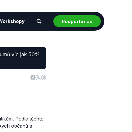
Workshopy
Podpořte nás
kumů víc jak 50%
tikům. Podle těchto
ských občanů a