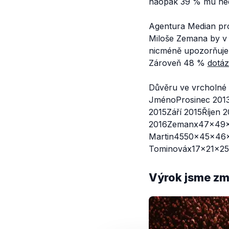
naopak 39 % mu ned
Agentura Median pro
Miloše Zemana by v
nicméně upozorňuje
Zároveň 48 %
dotá
Důvěru ve vrcholné p
JménoProsinec 2013
2015Září 2015Říjen
2016Zemanx47x49x
Martin4550x45x46
Tominováx17x21x25
Výrok jsme zmí