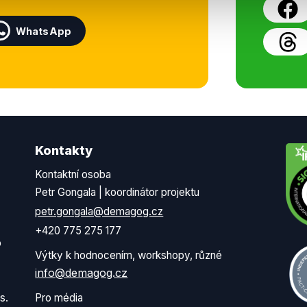
WhatsApp
Kontakty
Kontaktní osoba
Petr Gongala | koordinátor projektu
petr.gongala@demagog.cz
+420 775 275 177
o
Výtky k hodnocením, workshopy, různé
info@demagog.cz
s.
Pro média