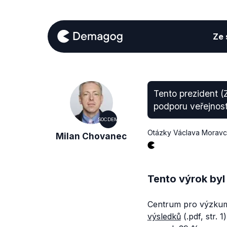
Ze s
Tento prezident 
podporu veřejnost
SOCDEM
Otázky Václava Morav
Milan Chovanec
Tento výrok byl
Centrum pro výzkum 
výsledků
(.pdf, str.