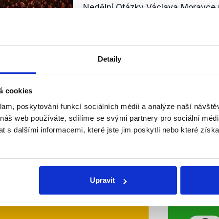
Nedělní Otázky Václava Moravce p
ministra vnitra a předsedy hnutí S
nezávislí na události posledních 
republice. Oba diskutující hodnotil
Detaily
Číst dál
OVĚŘENO
á cookies
klam, poskytování funkcí sociálních médií a analýze naší návšt
 náš web používáte, sdílíme se svými partnery pro sociální média
Soci
 s dalšími informacemi, které jste jim poskytli nebo které získa
sletteru nebo
Nenecht
delně přinášíme shrnutí
z Dema
Upravit
 Začněte nás odebírat, a
příspě
ezinformace a nepravdy se
práci.