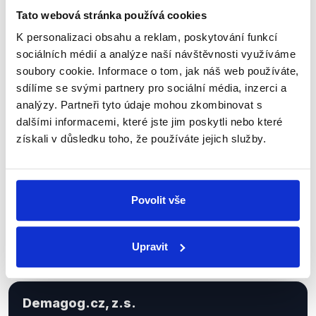
Tato webová stránka používá cookies
K personalizaci obsahu a reklam, poskytování funkcí
Sociální sítě
sociálních médií a analýze naší návštěvnosti využíváme
soubory cookie. Informace o tom, jak náš web používáte,
Nenechte si ujít nejnovější události
sdílíme se svými partnery pro sociální média, inzerci a
z Demagog.cz. Sdílením našich
analýzy. Partneři tyto údaje mohou zkombinovat s
dalšími informacemi, které jste jim poskytli nebo které
příspěvků přátelům podpoříte naši
získali v důsledku toho, že používáte jejich služby.
práci.
Povolit vše
Upravit
Demagog.cz, z.s.