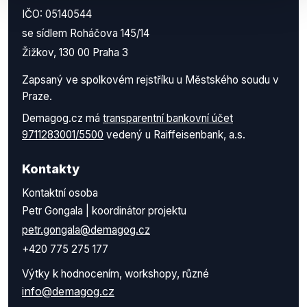
IČO: 05140544
se sídlem Roháčova 145/14
Žižkov, 130 00 Praha 3
Zapsaný ve spolkovém rejstříku u Městského soudu v
Praze.
Demagog.cz má
transparentní bankovní účet
9711283001/5500
vedený u Raiffeisenbank, a.s.
Kontakty
Kontaktní osoba
Petr Gongala | koordinátor projektu
petr.gongala@demagog.cz
+420 775 275 177
Výtky k hodnocením, workshopy, různé
info@demagog.cz