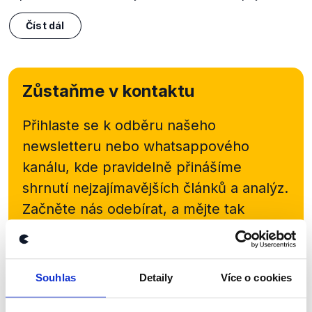
Číst dál
Zůstaňme v kontaktu
Přihlaste se k odběru našeho
newsletteru nebo
whatsappového
kanálu, kde pravidelně přinášíme
shrnutí nejzajímavějších článků a analýz.
Začněte nás odebírat, a mějte tak
přehled o tom, jaké dezinformace a
nepravdy se zrovna v Česku šíří.
Souhlas
Detaily
Více o cookies
Newsletter
WhatsApp