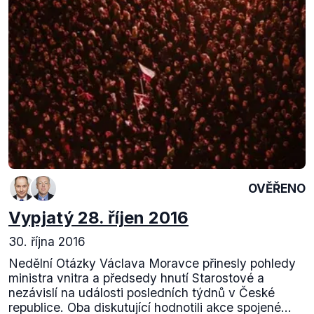
OVĚŘENO
Vypjatý 28. říjen 2016
30. října 2016
Nedělní Otázky Václava Moravce přinesly pohledy
ministra vnitra a předsedy hnutí Starostové a
nezávislí na události posledních týdnů v České
republice. Oba diskutující hodnotili akce spojené...