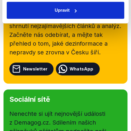
newsletteru nebo
whatsappového
Upravit
kanálu, kde pravidelně přinášíme
shrnutí nejzajímavějších článků a analýz.
Začněte nás odebírat, a mějte tak
přehled o tom, jaké dezinformace a
nepravdy se zrovna v Česku šíří.
Newsletter
WhatsApp
Sociální sítě
Nenechte si ujít nejnovější události
z Demagog.cz. Sdílením našich