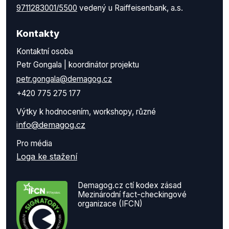
9711283001/5500
vedený u Raiffeisenbank, a.s.
Kontakty
Kontaktní osoba
Petr Gongala | koordinátor projektu
petr.gongala@demagog.cz
+420 775 275 177
Výtky k hodnocením, workshopy, různé
info@demagog.cz
Pro média
Loga ke stažení
Demagog.cz ctí kodex zásad
Mezinárodní fact-checkingové
organizace (IFCN)