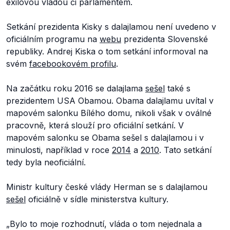
exilovou vládou či parlamentem.
Setkání prezidenta Kisky s dalajlamou není uvedeno v
oficiálním programu na
webu
prezidenta Slovenské
republiky. Andrej Kiska o tom setkání informoval na
svém
facebookovém profilu
.
Na začátku roku 2016 se dalajlama
sešel
také s
prezidentem USA Obamou. Obama dalajlamu uvítal v
mapovém salonku Bílého domu, nikoli však v oválné
pracovně, která slouží pro oficiální setkání. V
mapovém salonku se Obama sešel s dalajlamou i v
minulosti, například v roce
2014
a
2010
. Tato setkání
tedy byla neoficiální.
Ministr kultury české vlády Herman se s dalajlamou
sešel
oficiálně v sídle ministerstva kultury.
„Bylo to moje rozhodnutí, vláda o tom nejednala a