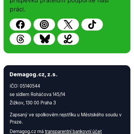
příspěvků přátelům podpoříte naši
práci.
Demagog.cz, z.s.
IČO: 05140544
se sídlem Roháčova 145/14
Žižkov, 130 00 Praha 3
Zapsaný ve spolkovém rejstříku u Městského soudu v
Praze.
Demagog.cz má
transparentní bankovní účet