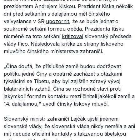
prezidentem Andrejem Kiskou. Prezident Kiska několik
dní před setkáním s dalajlámou měl čínského
velvyslance v SR
upozornit
, že se bude jednat o
soukromé setkání formou oběda. Prezidenta Kisku
nicméně za toto setkání
kritizoval
slovenský předseda
vlády Fico. Následovala kritika ze strany tiskového
mluvčího čínského ministerstva zahraničí.
„Čína doufá, že příslušné země budou dodržovat
politiku jedné Číny a opatrně zacházet s otázkami
týkajícími se Tibetu, aby byl zajištěn zdravý vývoj
bilaterálních vztahů. Čína se rozhodně staví proti
jakýmkoli formám kontaktu mezi činiteli jakékoli země a
14. dalajlamou,“
uvedl čínský tiskový mluvčí.
Slovenský ministr zahraničí Lajčák
ujistil
jménem
slovenské vlády, že slovenská vláda nikdy neměla a ani
mít nebude oficiální kontakty s takzvanou tibetskou