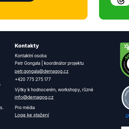
Kontakty
Kontaktní osoba
Petr Gongala | koordinátor projektu
petr.gongala@demagog.cz
+420 775 275 177
o
Výtky k hodnocením, workshopy, různé
info@demagog.cz
s.
Pro média
Loga ke stažení