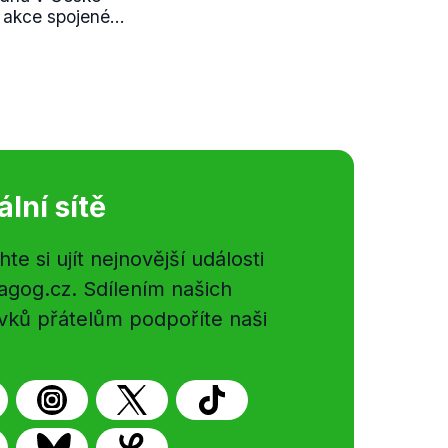
i akce spojené...
ální sítě
e si ujít nejnovější události
gog.cz. Sdílením našich
vků přátelům podpoříte naši