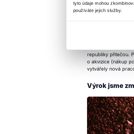
tyto údaje mohou zkombinovat
používáte jejich služby.
Podle podepsaných
2020 měla Čína inve
roce 2016. Dodejme o
republiky přitečou. 
o akvizice (nákup po
vytvářely nová praco
Výrok jsme zmí