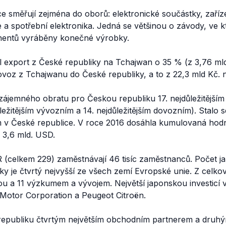
e směřují zejména do oborů: elektronické součástky, zaříze
a spotřební elektronika. Jedná se většinou o závody, ve k
entů vyráběny konečné výrobky.
l export z České republiky na Tchajwan o 35 % (z 3,76 mld
dovoz z Tchajwanu do České republiky, a to z 22,3 mld Kč. n
zájemného obratu pro Českou republiku 17. nejdůležitější
ležitějším vývozním a 14. nejdůležitějším dovozním). Stalo 
m v České republice. V roce 2016 dosáhla kumulovaná hod
 3,6 mld. USD.
 (celkem 229) zaměstnávají 46 tisíc zaměstnanců. Počet j
y je čtvrtý nejvyšší ze všech zemí Evropské unie. Z celko
u a 11 výzkumem a vývojem. Největší japonskou investicí v
Motor Corporation a Peugeot Citroën.
republiku čtvrtým největším obchodním partnerem a druhý