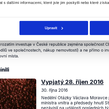
 s dalšími informacemi, které jste jim poskytli nebo které získa
dohod
při příležitosti cesty prezidenta Čínské lidové repub
Upravit
stovat v ČR 136,836 mld. Kč. Z toho 94,95 mld. Kč by mělo
všem, že jde o deklarace a není vůbec jisté, že investice v
Prozatím investuje v České republice zejména společnost C
dílů ve společnostech, nákup nemovitostí) a ne přímo o inv
vní místa.
nili
Vypjatý 28. říjen 2016
30. října 2016
Nedělní Otázky Václava Moravce p
ministra vnitra a předsedy hnutí S
nezávislí na události posledních 