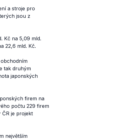
ní a stroje pro
terých jsou z
. Kč na 5,09 mld.
a 22,6 mld. Kč.
m obchodním
se tak druhým
nota japonských
aponských firem na
vého počtu 229 firem
 ČR je projekt
m největším