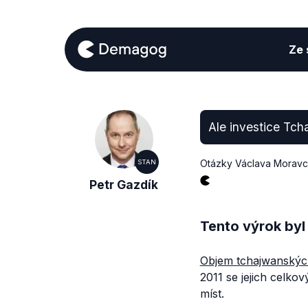
Ze s
Ale investice Tch
Otázky Václava Morav
STAN
Petr Gazdík
Tento výrok byl
Objem tchajwanskýc
2011 se jejich celkov
míst.