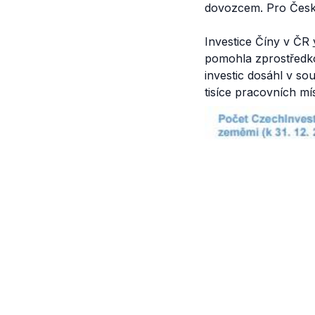
dovozcem. Pro Česko
Investice Číny v ČR
pomohla zprostředkov
investic dosáhl v so
tisíce pracovních mís