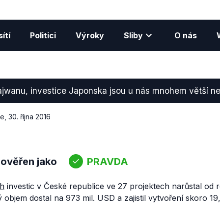
ítí
Politici
Výroky
Sliby
O nás
ajwanu, investice Japonska jsou u nás mnohem větší než
ce
,
30. října 2016
 ověřen jako
PRAVDA
h
investic v České republice ve 27 projektech narůstal od 
ý objem dostal na 973 mil. USD a zajistil vytvoření skoro 19