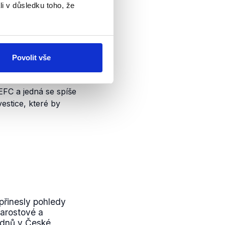
li v důsledku toho, že
liky do ČR by do roku
Povolit vše
 být investováno v
 této výši do České
EFC a jedná se spíše
estice, které by
řinesly pohledy
tarostové a
týdnů v České