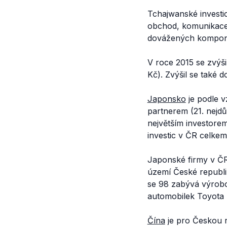
Tchajwanské investic
obchod, komunikace 
dovážených kompon
V roce 2015 se zvýši
Kč). Zvýšil se také 
Japonsko
je podle v
partnerem (21. nejdů
největším investore
investic v ČR celkem
Japonské firmy v ČR
území České republik
se 98 zabývá výrobo
automobilek Toyota 
Čína
je pro Českou 