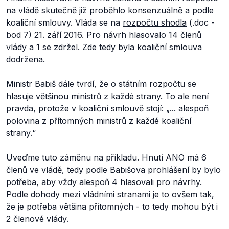
na vládě skutečně již proběhlo konsenzuálně a podle
koaliční smlouvy. Vláda se na
rozpočtu shodla
(.doc -
bod 7) 21. září 2016. Pro návrh hlasovalo 14 členů
vlády a 1 se zdržel. Zde tedy byla koaliční smlouva
dodržena.
Ministr Babiš dále tvrdí, že o státním rozpočtu se
hlasuje většinou ministrů z každé strany. To ale není
pravda, protože v koaliční smlouvě stojí: „...
alespoň
polovina z přítomných ministrů z každé koaliční
strany.
“
Uveďme tuto záměnu na příkladu. Hnutí ANO má 6
členů ve vládě, tedy podle Babišova prohlášení by bylo
potřeba, aby vždy alespoň 4 hlasovali pro návrhy.
Podle dohody mezi vládními stranami je to ovšem tak,
že je potřeba většina přítomných - to tedy mohou být i
2 členové vlády.