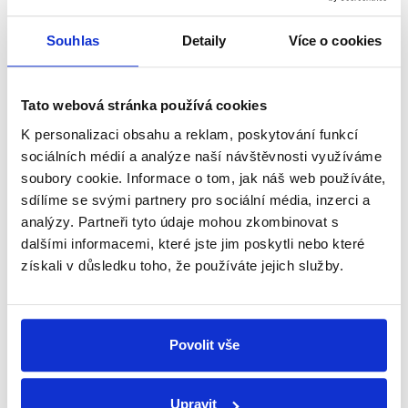
OVĚŘENO
Souhlas
Detaily
Více o cookies
Můj dalajláma je Michael Bloomberg
6. listopadu 2016
Do Otázek Václava Moravce tentokrát přišel ministr
Tato webová stránka používá cookies
financí Andrej Babiš. Moderátor se ho ptal na
K personalizaci obsahu a reklam, poskytování funkcí
očekávání ohledně voleb do Poslanecké sněmovny,
sociálních médií a analýze naší návštěvnosti využíváme
na vztahy v koalici a možnou výměnu ministrů...
soubory cookie. Informace o tom, jak náš web používáte,
sdílíme se svými partnery pro sociální média, inzerci a
Číst dál
analýzy. Partneři tyto údaje mohou zkombinovat s
dalšími informacemi, které jste jim poskytli nebo které
získali v důsledku toho, že používáte jejich služby.
Zůstaňme v kontaktu
Přihlaste se k odběru našeho
Povolit vše
newsletteru nebo
whatsappového
kanálu, kde pravidelně přinášíme
Upravit