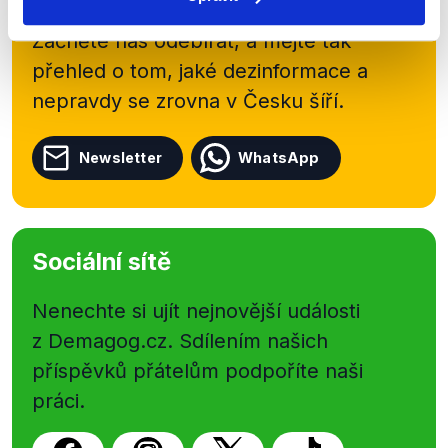
shrnutí nejzajímavějších článků a analýz.
Začněte nás odebírat, a mějte tak
přehled o tom, jaké dezinformace a
nepravdy se zrovna v Česku šíří.
Newsletter
WhatsApp
Sociální sítě
Nenechte si ujít nejnovější události
z Demagog.cz. Sdílením našich
příspěvků přátelům podpoříte naši
práci.