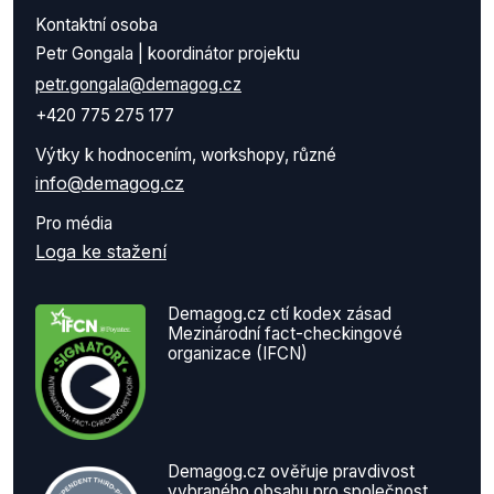
Kontaktní osoba
Petr Gongala | koordinátor projektu
petr.gongala@demagog.cz
+420 775 275 177
Výtky k hodnocením, workshopy, různé
info@demagog.cz
Pro média
Loga ke stažení
Demagog.cz ctí kodex zásad
Mezinárodní fact-checkingové
organizace (IFCN)
Demagog.cz ověřuje pravdivost
vybraného obsahu pro společnost