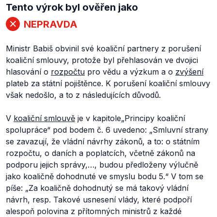
Tento výrok byl ověřen jako
NEPRAVDA
Ministr Babiš obvinil své koaliční partnery z porušení
koaliční smlouvy, protože byl přehlasován ve dvojici
hlasování o
rozpočtu
pro vědu a výzkum a o
zvýšení
plateb za státní pojištěnce. K porušení koaliční smlouvy
však nedošlo, a to z následujících důvodů.
V
koaliční smlouvě
je v kapitole
„Principy koaliční
spolupráce“
pod bodem č. 6 uvedeno:
„Smluvní strany
se zavazují, že vládní návrhy zákonů, a to: o státním
rozpočtu, o daních a poplatcích, včetně zákonů na
podporu jejich správy,…, budou předloženy výlučně
jako koaličně dohodnuté ve smyslu bodu 5.“ V tom se
píše: „Za koaličně dohodnutý se má takový vládní
návrh, resp. Takové usnesení vlády, které podpoří
alespoň polovina z přítomných ministrů z každé