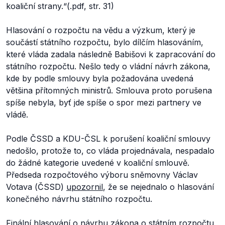
koaliční strany.“
(.pdf, str. 31)
Hlasování o rozpočtu na vědu a výzkum, který je
součástí státního rozpočtu, bylo dílčím hlasováním,
které vláda zadala následně Babišovi k zapracování do
státního rozpočtu. Nešlo tedy o vládní návrh zákona,
kde by podle smlouvy byla požadována uvedená
většina přítomných ministrů. Smlouva proto porušena
spíše nebyla, byť jde spíše o spor mezi partnery ve
vládě.
Podle ČSSD a KDU-ČSL k porušení koaliční smlouvy
nedošlo, protože to, co vláda projednávala, nespadalo
do žádné kategorie uvedené v koaliční smlouvě.
Předseda rozpočtového výboru sněmovny Václav
Votava (ČSSD)
upozornil
, že se nejednalo o hlasování
konečného návrhu státního rozpočtu.
Finální hlasování o návrhu zákona o státním rozpočtu