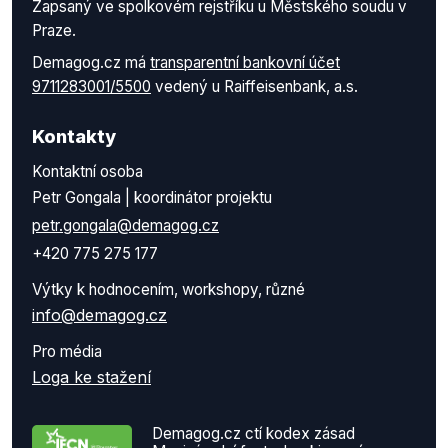
Zapsaný ve spolkovém rejstříku u Městského soudu v
Praze.
Demagog.cz má
transparentní bankovní účet
9711283001/5500
vedený u Raiffeisenbank, a.s.
Kontakty
Kontaktní osoba
Petr Gongala | koordinátor projektu
petr.gongala@demagog.cz
+420 775 275 177
Výtky k hodnocením, workshopy, různé
info@demagog.cz
Pro média
Loga ke stažení
Demagog.cz ctí kodex zásad