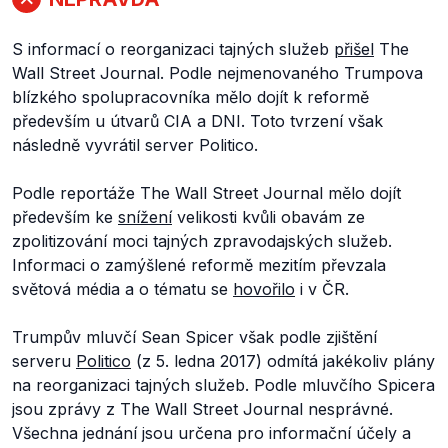
S informací o reorganizaci tajných služeb
přišel
The
Wall Street Journal. Podle nejmenovaného Trumpova
blízkého spolupracovníka mělo dojít k reformě
především u útvarů CIA a DNI. Toto tvrzení však
následně vyvrátil server Politico.
Podle reportáže The Wall Street Journal mělo dojít
především ke
snížení
velikosti kvůli obavám ze
zpolitizování moci tajných zpravodajských služeb.
Informaci o zamýšlené reformě mezitím převzala
světová média a o tématu se
hovořilo
i v ČR.
Trumpův mluvčí Sean Spicer však podle zjištění
serveru
Politico
(z 5. ledna 2017) odmítá jakékoliv plány
na reorganizaci tajných služeb. Podle mluvčího Spicera
jsou zprávy z The Wall Street Journal nesprávné.
Všechna jednání jsou určena pro informační účely a