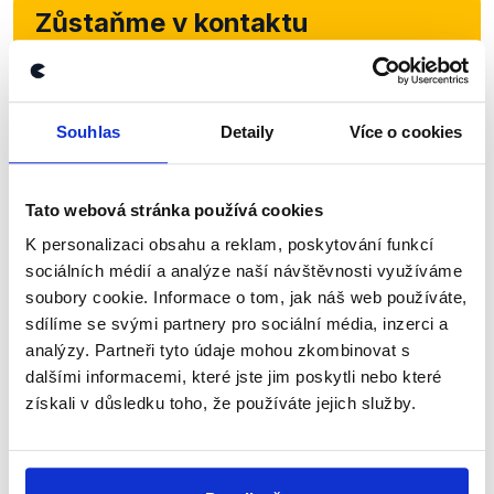
Zůstaňme v kontaktu
Přihlaste se k odběru našeho
newsletteru nebo
whatsappového
Souhlas
Detaily
Více o cookies
kanálu, kde pravidelně přinášíme
shrnutí nejzajímavějších článků a analýz.
Začněte nás odebírat, a mějte tak
Tato webová stránka používá cookies
přehled o tom, jaké dezinformace a
K personalizaci obsahu a reklam, poskytování funkcí
sociálních médií a analýze naší návštěvnosti využíváme
nepravdy se zrovna v Česku šíří.
soubory cookie. Informace o tom, jak náš web používáte,
sdílíme se svými partnery pro sociální média, inzerci a
Newsletter
WhatsApp
analýzy. Partneři tyto údaje mohou zkombinovat s
dalšími informacemi, které jste jim poskytli nebo které
získali v důsledku toho, že používáte jejich služby.
Sociální sítě