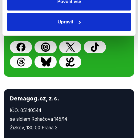
Povolit vše
Nenechte si ujít nejnovější události
z Demagog.cz. Sdílením našich
příspěvků přátelům podpoříte naši
Upravit
práci.
Demagog.cz, z.s.
IČO: 05140544
se sídlem Roháčova 145/14
Žižkov, 130 00 Praha 3