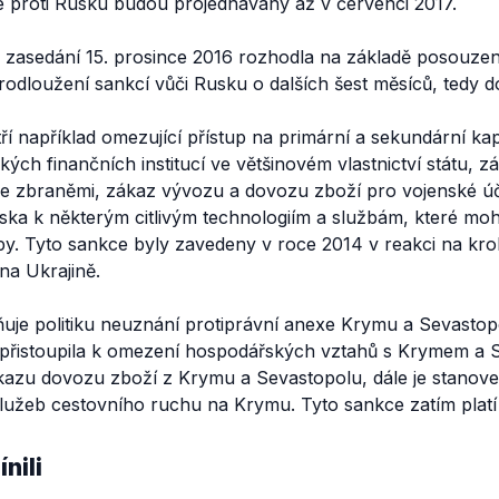
 proti Rusku budou projednávány až v červenci 2017.
 zasedání 15. prosince 2016 rozhodla na základě posouzení
dloužení sankcí vůči Rusku o dalších šest měsíců, tedy d
ří například omezující přístup na primární a sekundární ka
ch finančních institucí ve většinovém vlastnictví státu, 
 zbraněmi, zákaz vývozu a dovozu zboží pro vojenské úč
ska k některým citlivým technologiím a službám, které mo
y. Tyto sankce byly zavedeny v roce 2014 v reakci na kr
i na Ukrajině.
ňuje politiku neuznání protiprávní anexe Krymu a Sevastop
přistoupila k omezení hospodářských vztahů s Krymem a 
ákazu dovozu zboží z Krymu a Sevastopolu, dále je stanove
lužeb cestovního ruchu na Krymu. Tyto sankce zatím platí 
nili