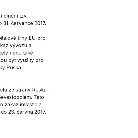
 plnění tzv.
o 31. července 2017.
pitálové trhy EU pro
zákaz vývozu a
ely nebo také
hou být využity pro
oky Ruska
olu ze strany Ruska.
Sevastopolem. Tato
n zákaz investic a
do 23. června 2017.