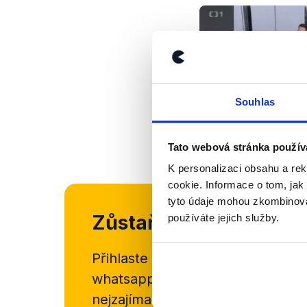
Souhlas
Tato webová stránka použív
K personalizaci obsahu a re
cookie. Informace o tom, jak
tyto údaje mohou zkombinovat
Zůstaňme v kontaktu
používáte jejich služby.
Přihlaste se k odběru našeho
new
whatsappového kanálu, kde pravi
nejzajímavějších článků a analýz.