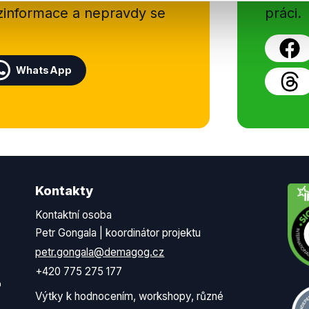
ezinformace a nepravdy se
práci.
WhatsApp
Kontakty
Kontaktní osoba
Petr Gongala | koordinátor projektu
petr.gongala@demagog.cz
+420 775 275 177
o
Výtky k hodnocením, workshopy, různé