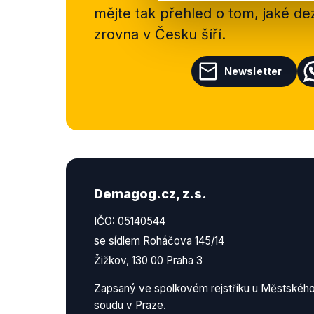
mějte tak přehled o tom, jaké d
zrovna v Česku šíří.
Newsletter
Demagog.cz, z.s.
IČO: 05140544
se sídlem Roháčova 145/14
Žižkov, 130 00 Praha 3
Zapsaný ve spolkovém rejstříku u Městskéh
soudu v Praze.