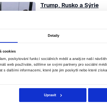
Trump, Rusko a Sýrie
8. ledna 2017
OVM tentokrát patřily tématům pro 
Lubomíra Zaorálka a bývalého min
Vondru. Diskutovalo se o válce v Sý
států a jejich nového prezidenta,...
Detaily
Číst dál
OVĚŘENO
á cookies
klam, poskytování funkcí sociálních médií a analýze naší návšt
 náš web používáte, sdílíme se svými partnery pro sociální média
 s dalšími informacemi, které jste jim poskytli nebo které získa
Soci
sletteru nebo
Nenecht
Upravit
delně přinášíme shrnutí
z Dema
 Začněte nás odebírat, a
příspě