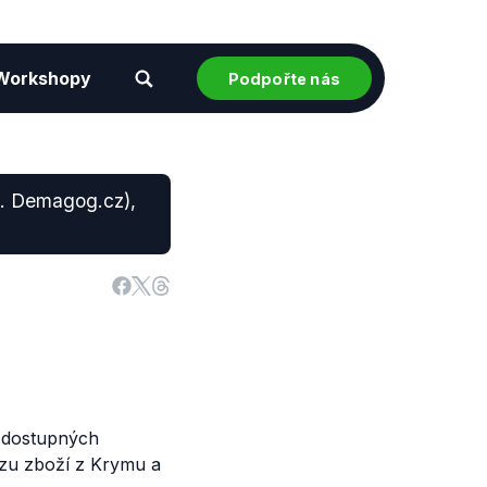
Workshopy
Podpořte nás
n. Demagog.cz),
e dostupných
ozu zboží z Krymu a