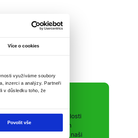
ministry zahraničí:
istra Alexandra
rii, roli Spojených
Více o cookies
ěvnosti využíváme soubory
, inzerci a analýzy. Partneři
li v důsledku toho, že
ální sítě
e si ujít nejnovější události
Povolit vše
gog.cz. Sdílením našich
vků přátelům podpoříte naši