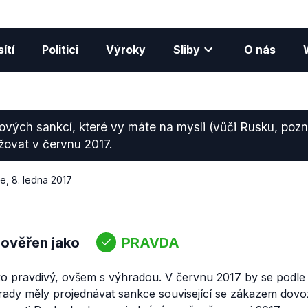
ítí
Politici
Výroky
Sliby
O nás
ových sankcí, které vy máte na mysli (vůči Rusku, poz
ažovat v červnu 2017.
ce
,
8. ledna 2017
 ověřen jako
PRAVDA
o pravdivý, ovšem s výhradou. V červnu 2017 by se podl
rady měly projednávat sankce související se zákazem dov