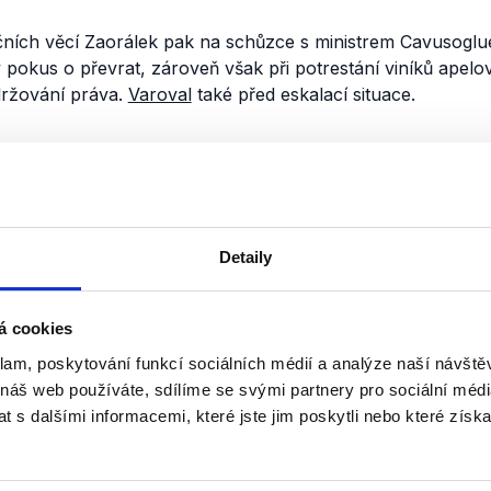
čních věcí Zaorálek pak na schůzce s ministrem Cavusoglu
pokus o převrat, zároveň však při potrestání viníků apelo
držování práva.
Varoval
také před eskalací situace.
nili
Trump, Rusko a Sýrie
8. ledna 2017
Detaily
OVM tentokrát patřily tématům pro 
Lubomíra Zaorálka a bývalého min
Vondru. Diskutovalo se o válce v Sý
á cookies
států a jejich nového prezidenta,...
klam, poskytování funkcí sociálních médií a analýze naší návšt
 náš web používáte, sdílíme se svými partnery pro sociální média
Číst dál
OVĚŘENO
 s dalšími informacemi, které jste jim poskytli nebo které získa