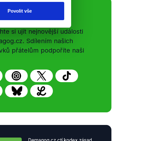
Povolit vše
ální sítě
e si ujít nejnovější události
gog.cz. Sdílením našich
vků přátelům podpoříte naši
Demagog.cz ctí kodex zásad