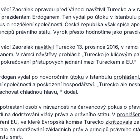
 věcí Zaorálek opravdu před Vánoci navštívil Turecko a v r
m prezidentem Erdoganem. Ten vydal po útoku v Istanbulu p
us o rozdělení společnosti. Česká republika však spíše ap
incipů právního státu. Výrok přesto hodnotíme jako pravdi
h věcí Zaorálek
navštívil
Turecko 13. prosince 2016, v rámci 
anem. V rámci návštěvy prohlásil: „
Turecko je klíčovým p
 pokračování přístupových jednání mezi Tureckem a EU
."
Erdogan vydal po novoročním
útoku
v Istanbulu
prohlášení
í společnosti a poškození hospodářství. „
Turecko ale nesm
 zachovat chladnou hlavu,
"
dodal.
potrestání osob v návaznosti na červencový pokus o převra
dí na dodržování vlády práva a právního státu. V
prohlášen
íření EU, ve které Evropská komise Turecko
zkritizovala
za 
lo na dodržování základních práv a principů právního stát
stu smrti.