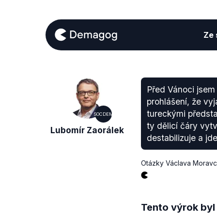
Ze s
Před Vánoci jsem
prohlášení, že vy
tureckými představ
SOCDEM
ty dělicí čáry vytv
Lubomír Zaorálek
destabilizuje a jde
Otázky Václava Morav
Tento výrok byl