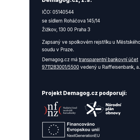
IČO: 05140544
se sídlem Roháčova 145/14
Žižkov, 130 00 Praha 3
Zapsaný ve spolkovém rejstříku u Městskéh
soudu v Praze.
Demagog.cz má
transparentní bankovní účet
9711283001/5500
vedený u Raiffeisenbank, a.
Projekt Demagog.cz podporují: