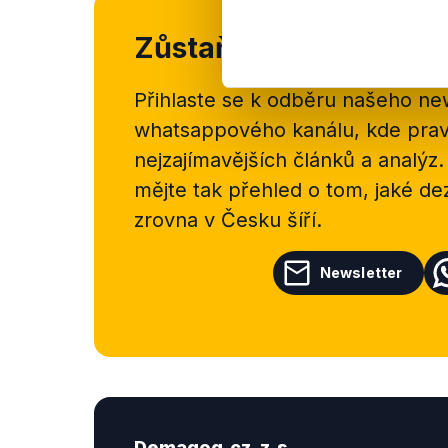
Zůstaňme v kontaktu
Přihlaste se k odběru našeho
new
whatsappového kanálu, kde pravi
nejzajímavějších článků a analýz.
mějte tak přehled o tom, jaké d
zrovna v Česku šíří.
Newsletter
Demagog.cz, z.s.