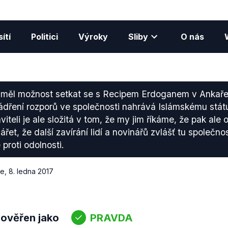
ítí
Politici
Výroky
Sliby
O nás
 měl možnost setkat se s Recipem Erdoganem v Ankaře
jádření rozporů ve společnosti nahrává Islámskému státu.
iteli je ale složitá v tom, že my jim říkáme, že pak ale 
ářet, že další zavírání lidí a novinářů zvlášť tu společno
 proti odolnosti.
ce
,
8. ledna 2017
 ověřen jako
PRAVDA