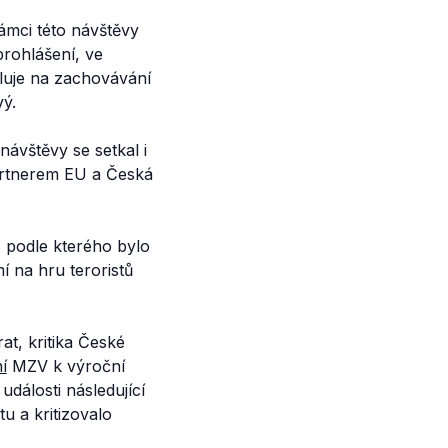
ámci této návštěvy
rohlášení, ve
eluje na zachovávání
vý.
návštěvy se setkal i
artnerem EU a Česká
, podle kterého bylo
í na hru teroristů
t, kritika České
í
MZV k výroční
události následující
u a kritizovalo