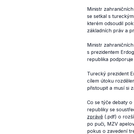
Ministr zahraničních
se setkal s turecký
kterém odsoudil pok
základních práv a pr
Ministr zahraničníc
s prezidentem Erdog
republika podporuje
Turecký prezident 
cílem útoku rozdělen
přistoupit a musí si
Co se týče debaty o 
republiky se soustře
zprávě
(.pdf) o rozš
po puči, MZV apelova
pokus o zavedení tre