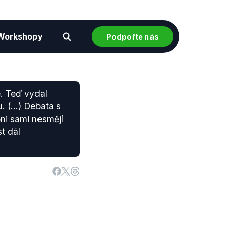
Workshopy
Podpořte nás
. Teď vydal
 (...) Debata s
oni sami nesmějí
st dál