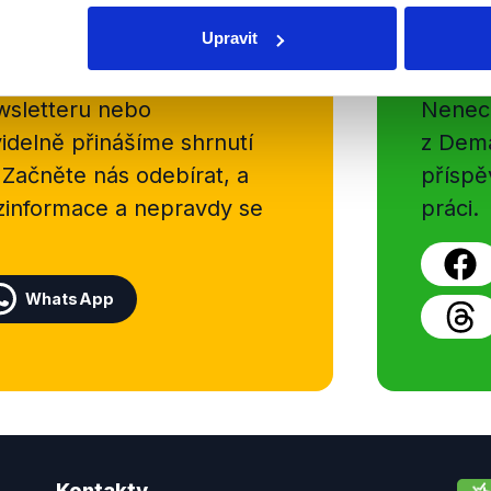
Upravit
Soci
sletteru nebo
Nenecht
delně přinášíme shrnutí
z Dema
 Začněte nás odebírat, a
příspě
ezinformace a nepravdy se
práci.
WhatsApp
Kontakty