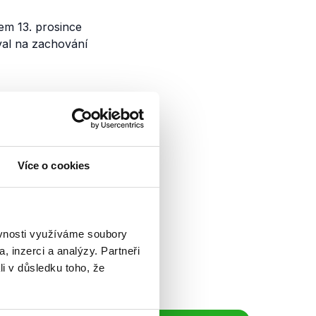
em 13. prosince
val na zachování
Více o cookies
ministry zahraničí:
istra Alexandra
rii, roli Spojených
ěvnosti využíváme soubory
, inzerci a analýzy. Partneři
li v důsledku toho, že