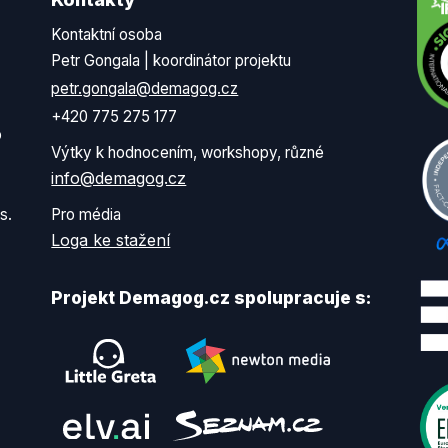
Kontaktní osoba
Petr Gongala | koordinátor projektu
petr.gongala@demagog.cz
+420 775 275 177
o
Výtky k hodnocením, workshopy, různé
info@demagog.cz
s.
Pro média
Loga ke stažení
Projekt Demagog.cz spolupracuje s: