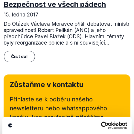
Bezpečnost ve všech pádech
15. ledna 2017
Do Otázek Václava Moravce přišli debatovat ministr
spravedlnosti Robert Pelikán (ANO) a jeho
předchůdce Pavel Blažek (ODS). Hlavními tématy
byly reorganizace policie a s ní související...
Číst dál
Zůstaňme v kontaktu
Přihlaste se k odběru našeho
newsletteru nebo
whatsappového
kanálu, kde pravidelně přinášíme
shrnutí nejzajímavějších článků a analýz.