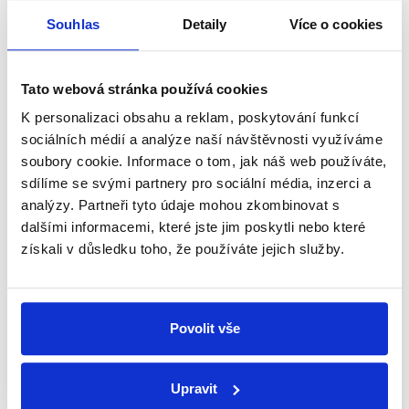
Začněte nás odebírat, a mějte tak
Souhlas
Detaily
Více o cookies
přehled o tom, jaké dezinformace a
nepravdy se zrovna v Česku šíří.
Tato webová stránka používá cookies
Newsletter
WhatsApp
K personalizaci obsahu a reklam, poskytování funkcí
sociálních médií a analýze naší návštěvnosti využíváme
soubory cookie. Informace o tom, jak náš web používáte,
sdílíme se svými partnery pro sociální média, inzerci a
Sociální sítě
analýzy. Partneři tyto údaje mohou zkombinovat s
dalšími informacemi, které jste jim poskytli nebo které
Nenechte si ujít nejnovější události
získali v důsledku toho, že používáte jejich služby.
z Demagog.cz. Sdílením našich
příspěvků přátelům podpoříte naši
Povolit vše
práci.
Upravit