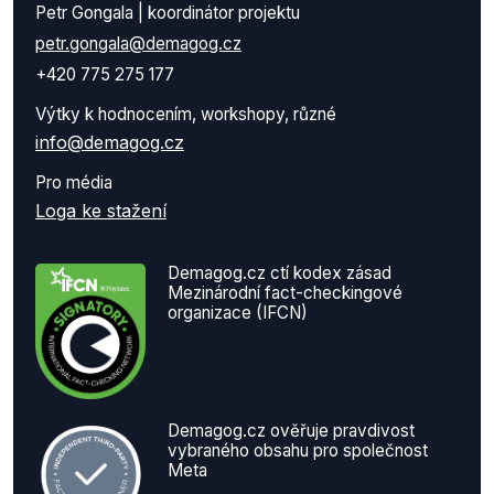
Petr Gongala | koordinátor projektu
petr.gongala@demagog.cz
+420 775 275 177
Výtky k hodnocením, workshopy, různé
info@demagog.cz
Pro média
Loga ke stažení
Demagog.cz ctí kodex zásad
Mezinárodní fact-checkingové
organizace (IFCN)
Demagog.cz ověřuje pravdivost
vybraného obsahu pro společnost
Meta