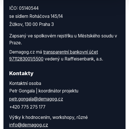
IČO: 05140544
se sídlem Roháčova 145/14
Žižkov, 130 00 Praha 3
Zapsaný ve spolkovém rejstříku u Městského soudu v
Praze.
Demagog.cz má
transparentní bankovní účet
9711283001/5500
vedený u Raiffeisenbank, a.s.
Kontakty
Kontaktní osoba
Petr Gongala | koordinátor projektu
petr.gongala@demagog.cz
+420 775 275 177
Výtky k hodnocením, workshopy, různé
info@demagog.cz