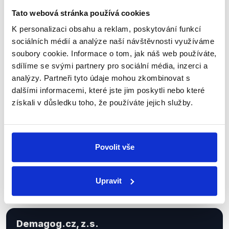
Tato webová stránka používá cookies
K personalizaci obsahu a reklam, poskytování funkcí
Sociální sítě
sociálních médií a analýze naší návštěvnosti využíváme
soubory cookie. Informace o tom, jak náš web používáte,
Nenechte si ujít nejnovější události
sdílíme se svými partnery pro sociální média, inzerci a
analýzy. Partneři tyto údaje mohou zkombinovat s
z Demagog.cz. Sdílením našich
dalšími informacemi, které jste jim poskytli nebo které
příspěvků přátelům podpoříte naši
získali v důsledku toho, že používáte jejich služby.
práci.
Povolit vše
Upravit
Demagog.cz, z.s.