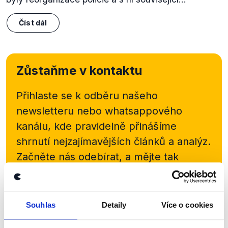
Číst dál
Zůstaňme v kontaktu
Přihlaste se k odběru našeho
newsletteru nebo
whatsappového
kanálu, kde pravidelně přinášíme
shrnutí nejzajímavějších článků a analýz.
Začněte nás odebírat, a mějte tak
přehled o tom, jaké dezinformace a
nepravdy se zrovna v Česku šíří.
Souhlas
Detaily
Více o cookies
Newsletter
WhatsApp