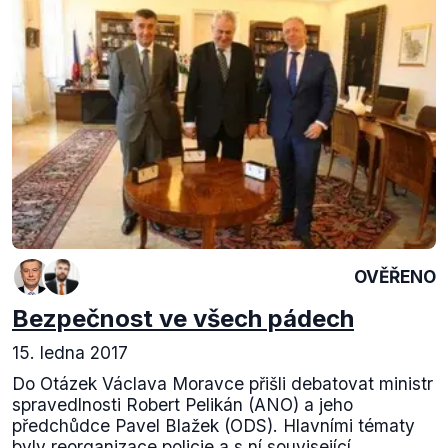
OVĚŘENO
Bezpečnost ve všech pádech
15. ledna 2017
Do Otázek Václava Moravce přišli debatovat ministr
spravedlnosti Robert Pelikán (ANO) a jeho
předchůdce Pavel Blažek (ODS). Hlavními tématy
byly reorganizace policie a s ní související...