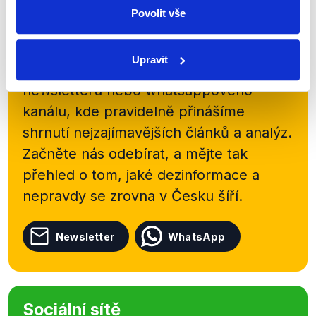
Povolit vše
Zůstaňme v kontaktu
Upravit
Přihlaste se k odběru našeho
newsletteru nebo
whatsappového
kanálu, kde pravidelně přinášíme
shrnutí nejzajímavějších článků a analýz.
Začněte nás odebírat, a mějte tak
přehled o tom, jaké dezinformace a
nepravdy se zrovna v Česku šíří.
Newsletter
WhatsApp
Sociální sítě