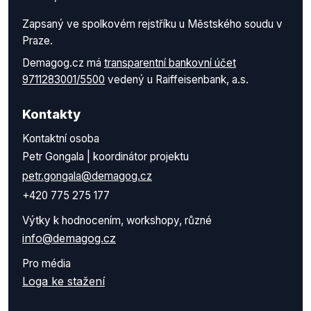
Zapsaný ve spolkovém rejstříku u Městského soudu v
Praze.
Demagog.cz má
transparentní bankovní účet
9711283001/5500
vedený u Raiffeisenbank, a.s.
Kontakty
Kontaktní osoba
Petr Gongala | koordinátor projektu
petr.gongala@demagog.cz
+420 775 275 177
Výtky k hodnocením, workshopy, různé
info@demagog.cz
Pro média
Loga ke stažení