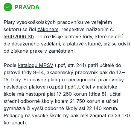
PRAVDA
Platy vysokoškolských pracovníků ve veřejném
sektoru se řídí
zákonem
, respektive nařízením č.
564/2006 Sb
. To rozlišuje platové třídy, které se dělí
dle dosaženého vzdělání, a platové stupně, jež se odvíjí
od získané praxe v zaměstnání.
Podle
katalogu MPSV
(.pdf, str. 241) patří učitelé do
platové třídy 8–14, akademický pracovník pak do 12.–
15. třídy. Současně platí pro pedagogické pracovníky
následující
platové rozpětí
(.pdf).Učitel v mateřské
škole má nástupní plat 17 260 korun (třída 8), učitel
střední odborné školy kolem 21 750 korun a učitel
gymnázia či vyšší odborné školy asi 22 140 korun.
Pedagog na vysoké škole by pak měl začínat na 23 170
korunách.