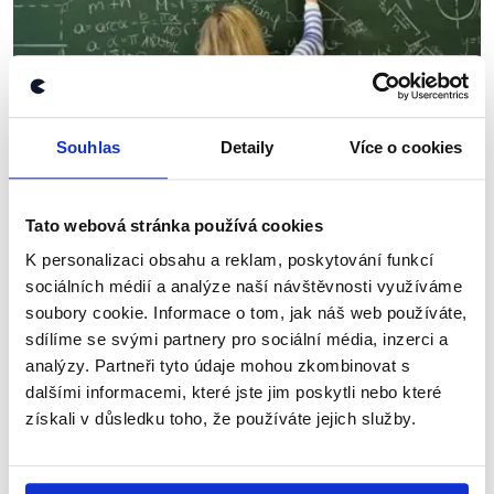
Souhlas
Detaily
Více o cookies
OVĚŘENO
Problémy budoucích koalic a
Tato webová stránka používá cookies
českého školství
K personalizaci obsahu a reklam, poskytování funkcí
sociálních médií a analýze naší návštěvnosti využíváme
19. února 2017
soubory cookie. Informace o tom, jak náš web používáte,
Žáci u maturit, ale také učitelé u atestací. Nedělní
sdílíme se svými partnery pro sociální média, inzerci a
Otázky se nesly v duchu změn ve školství. Na úvod
analýzy. Partneři tyto údaje mohou zkombinovat s
se ale znovu přetřásala témata jako zákon o střetu
zájmů a Babišův nákup dluhopisů, na...
dalšími informacemi, které jste jim poskytli nebo které
získali v důsledku toho, že používáte jejich služby.
Číst dál