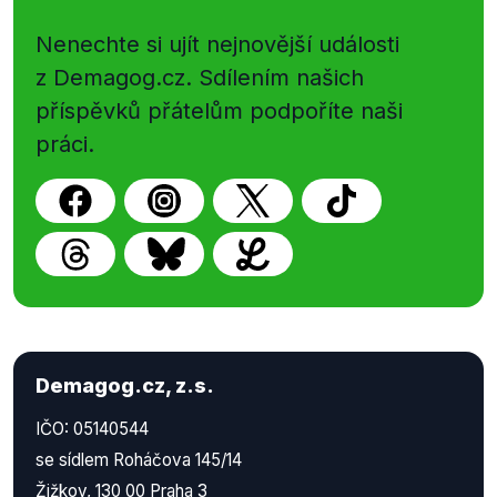
Nenechte si ujít nejnovější události
z Demagog.cz. Sdílením našich
příspěvků přátelům podpoříte naši
práci.
Demagog.cz, z.s.
IČO: 05140544
se sídlem Roháčova 145/14
Žižkov, 130 00 Praha 3