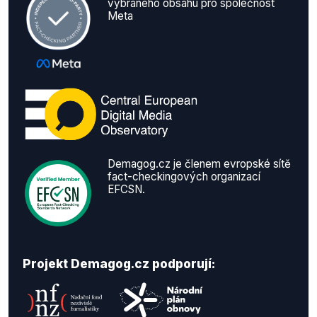
vybraného obsahu pro společnost
Meta
Demagog.cz je členem evropské sítě
fact-checkingových organizací
EFCSN.
Projekt Demagog.cz podporují: