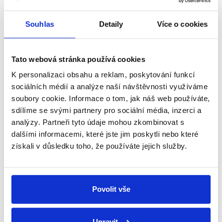
shrnutí nejzajímavějších článků a analýz.
Začněte nás odebírat, a mějte tak
Souhlas
Detaily
Více o cookies
přehled o tom, jaké dezinformace a
nepravdy se zrovna v Česku šíří.
Tato webová stránka používá cookies
K personalizaci obsahu a reklam, poskytování funkcí
Newsletter
WhatsApp
sociálních médií a analýze naší návštěvnosti využíváme
soubory cookie. Informace o tom, jak náš web používáte,
sdílíme se svými partnery pro sociální média, inzerci a
analýzy. Partneři tyto údaje mohou zkombinovat s
Sociální sítě
dalšími informacemi, které jste jim poskytli nebo které
získali v důsledku toho, že používáte jejich služby.
Nenechte si ujít nejnovější události
z Demagog.cz. Sdílením našich
příspěvků přátelům podpoříte naši
Povolit vše
práci.
Upravit