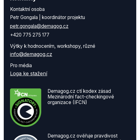
Kontaktní osoba
Petr Gongala | koordinátor projektu
petr.gongala@demagog.cz
+420 775 275 177
Výtky k hodnocením, workshopy, různé
info@demagog.cz
Pro média
Loga ke stažení
Demagog.cz ctí kodex zásad
Mezinárodní fact-checkingové
organizace (IFCN)
Demagog.cz ověřuje pravdivost