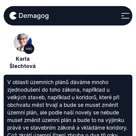
ANO
Karla
Šlechtová
V oblasti územních plánů dáváme mnoho
zjednodušení do toho zákona, například u
velkých staveb, například u koridorů, které při
obchvatu měst trvají a bude se muset změnit
územní plán, ale podle naší novely se nebude
muset změnit územní plán a bude to na výjimku
právě ve stavebním zákoně a vkládáme koridory.
Což zkrátí územní řízení zhruba o dva tři roky.