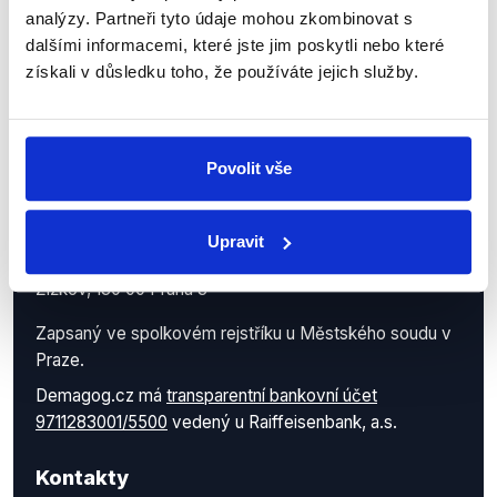
analýzy. Partneři tyto údaje mohou zkombinovat s
dalšími informacemi, které jste jim poskytli nebo které
získali v důsledku toho, že používáte jejich služby.
Povolit vše
Demagog.cz, z.s.
IČO: 05140544
Upravit
se sídlem Roháčova 145/14
Žižkov, 130 00 Praha 3
Zapsaný ve spolkovém rejstříku u Městského soudu v
Praze.
Demagog.cz má
transparentní bankovní účet
9711283001/5500
vedený u Raiffeisenbank, a.s.
Kontakty