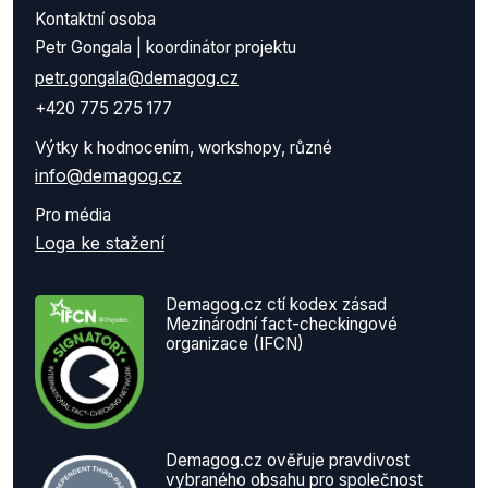
Kontaktní osoba
Petr Gongala | koordinátor projektu
petr.gongala@demagog.cz
+420 775 275 177
Výtky k hodnocením, workshopy, různé
info@demagog.cz
Pro média
Loga ke stažení
Demagog.cz ctí kodex zásad
Mezinárodní fact-checkingové
organizace (IFCN)
Demagog.cz ověřuje pravdivost
vybraného obsahu pro společnost