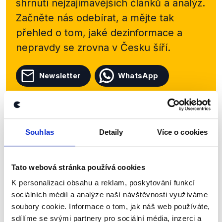
shrnutí nejzajímavějších článků a analýz.
Začněte nás odebírat, a mějte tak
přehled o tom, jaké dezinformace a
nepravdy se zrovna v Česku šíří.
Newsletter
WhatsApp
Sociální sítě
Souhlas
Detaily
Více o cookies
Nenechte si ujít nejnovější události
z Demagog.cz. Sdílením našich
Tato webová stránka používá cookies
příspěvků přátelům podpoříte naši
K personalizaci obsahu a reklam, poskytování funkcí
práci.
sociálních médií a analýze naší návštěvnosti využíváme
soubory cookie. Informace o tom, jak náš web používáte,
sdílíme se svými partnery pro sociální média, inzerci a