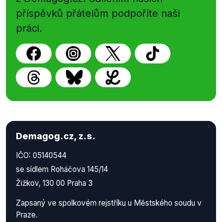
příspěvků přátelům podpoříte naši
práci.
Demagog.cz, z.s.
IČO: 05140544
se sídlem Roháčova 145/14
Žižkov, 130 00 Praha 3
Zapsaný ve spolkovém rejstříku u Městského soudu v
Praze.