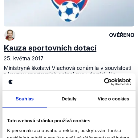
OVĚŘENO
Kauza sportovních dotací
25. května 2017
Ministryně školství Vlachová oznámila v souvislosti
s kauzou sportovních dotací svou demisi. Na
začátku května zasahovala na jejím úřadu policie a
odvedla její náměstkyni Kratochvílovou. V...
Souhlas
Detaily
Více o cookies
Číst dál
Tato webová stránka používá cookies
Zůstaňme v kontaktu
K personalizaci obsahu a reklam, poskytování funkcí
sociálních médií a analýze naší návštěvnosti využíváme