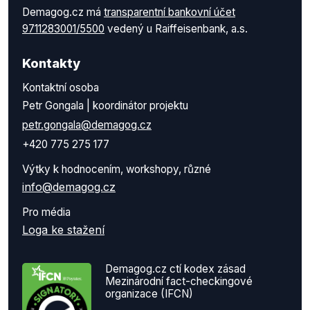
Demagog.cz má
transparentní bankovní účet
9711283001/5500
vedený u Raiffeisenbank, a.s.
Kontakty
Kontaktní osoba
Petr Gongala | koordinátor projektu
petr.gongala@demagog.cz
+420 775 275 177
Výtky k hodnocením, workshopy, různé
info@demagog.cz
Pro média
Loga ke stažení
Demagog.cz ctí kodex zásad
Mezinárodní fact-checkingové
organizace (IFCN)