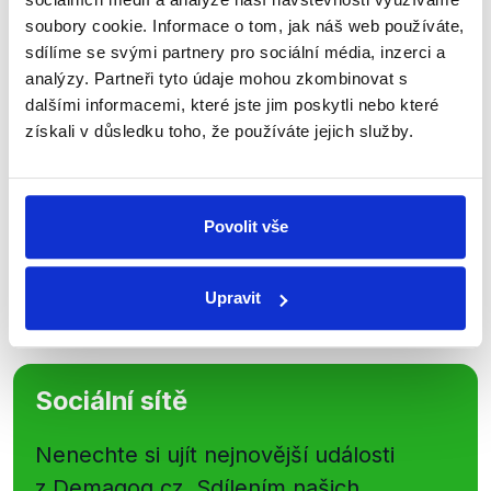
Přihlaste se k odběru našeho
soubory cookie. Informace o tom, jak náš web používáte,
sdílíme se svými partnery pro sociální média, inzerci a
newsletteru nebo
whatsappového
analýzy. Partneři tyto údaje mohou zkombinovat s
kanálu, kde pravidelně přinášíme
dalšími informacemi, které jste jim poskytli nebo které
shrnutí nejzajímavějších článků a analýz.
získali v důsledku toho, že používáte jejich služby.
Začněte nás odebírat, a mějte tak
přehled o tom, jaké dezinformace a
nepravdy se zrovna v Česku šíří.
Povolit vše
Newsletter
WhatsApp
Upravit
Sociální sítě
Nenechte si ujít nejnovější události
z Demagog.cz. Sdílením našich