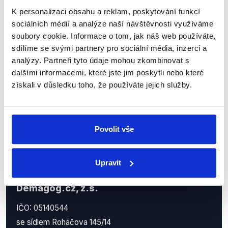
Sociální sítě
K personalizaci obsahu a reklam, poskytování funkcí
sociálních médií a analýze naší návštěvnosti využíváme
Nenechte si ujít nejnovější události
soubory cookie. Informace o tom, jak náš web používáte,
z Demagog.cz. Sdílením našich
sdílíme se svými partnery pro sociální média, inzerci a
příspěvků přátelům podpoříte naši
analýzy. Partneři tyto údaje mohou zkombinovat s
dalšími informacemi, které jste jim poskytli nebo které
práci.
získali v důsledku toho, že používáte jejich služby.
Povolit vše
Upravit
Demagog.cz, z.s.
IČO: 05140544
se sídlem Roháčova 145/14