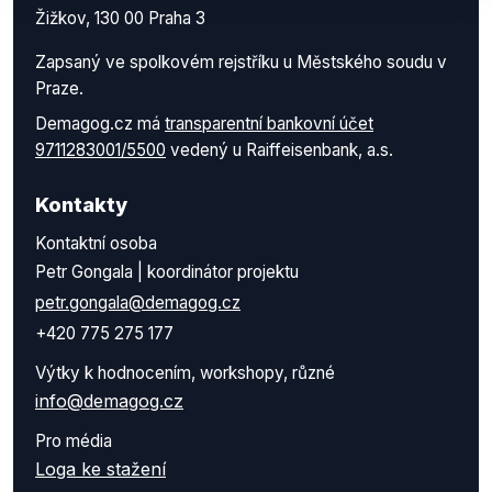
Žižkov, 130 00 Praha 3
Zapsaný ve spolkovém rejstříku u Městského soudu v
Praze.
Demagog.cz má
transparentní bankovní účet
9711283001/5500
vedený u Raiffeisenbank, a.s.
Kontakty
Kontaktní osoba
Petr Gongala | koordinátor projektu
petr.gongala@demagog.cz
+420 775 275 177
Výtky k hodnocením, workshopy, různé
info@demagog.cz
Pro média
Loga ke stažení