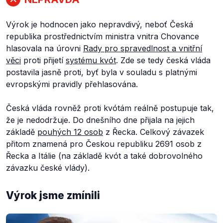
Výrok je hodnocen jako nepravdivý, neboť Česká
republika prostřednictvím ministra vnitra Chovance
hlasovala na úrovni
Rady pro spravedlnost a vnitřní
věci
proti přijetí
systému kvót
. Zde se tedy česká vláda
postavila jasně proti, byť byla v souladu s platnými
evropskými pravidly přehlasována.
Česká vláda rovněž proti kvótám reálně postupuje tak,
že je nedodržuje. Do dnešního dne přijala na jejich
základě
pouhých 12 osob
z Řecka. Celkový závazek
přitom znamená pro Českou republiku 2691 osob z
Řecka a Itálie (na základě kvót a také dobrovolného
závazku české vlády).
Výrok jsme zmínili