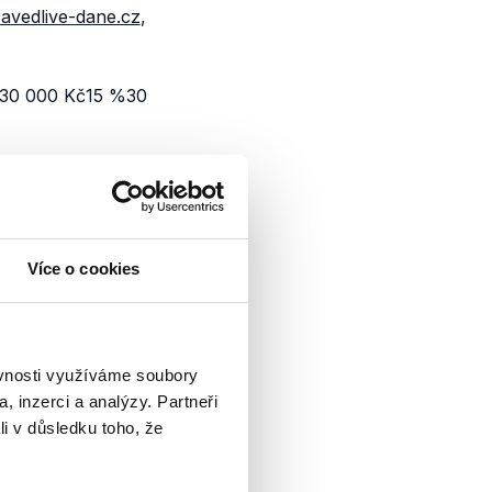
avedlive-dane.cz
,
– 30 000 Kč15 %30
Více o cookies
ním lídrem
aničí Lubomír
u rozhovorů, v
ěvnosti využíváme soubory
zor na základní...
, inzerci a analýzy. Partneři
li v důsledku toho, že