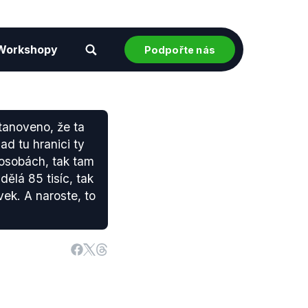
Workshopy
Podpořte nás
stanoveno, že ta
ad tu hranici ty
 osobách, tak tam
ělá 85 tisíc, tak
vek. A naroste, to