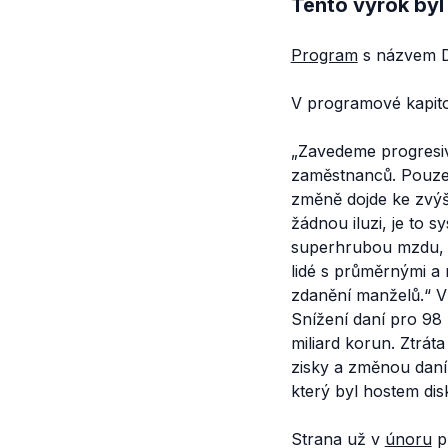
Tento výrok byl
Program
s názvem
V programové kapitol
„Zavedeme progresiv
zaměstnanců. Pouze 2
změně dojde ke zvýš
žádnou iluzi, je to 
superhrubou mzdu, k
lidé s průměrnými a
zdanění manželů.“
Ví
Snížení daní pro 98
miliard korun. Ztrá
zisky a změnou daní
který byl hostem di
Strana už v
únoru
př