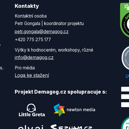
Kontakty
Kontaktní osoba
Petr Gongala | koordinátor projektu
petr.gongala@demagog.cz
+420 775 275 177
o
Výtky k hodnocením, workshopy, různé
info@demagog.cz
s.
Pro média
Loga ke stažení
Projekt Demagog.cz spolupracuje s: