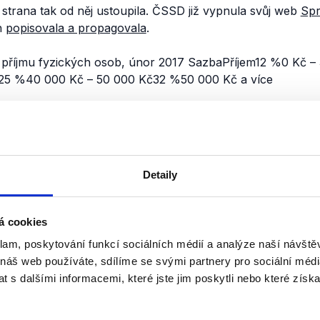
a strana tak od něj ustoupila. ČSSD již vypnula svůj web
Spr
h
popisovala a propagovala
.
 příjmu fyzických osob, únor 2017 SazbaPříjem12 %0 Kč 
25 %40 000 Kč – 50 000 Kč32 %50 000 Kč a více
nili
Nový lídr ČSSD
Detaily
20. června 2017
Před pár dny se stal novým voleb
sociálních demokratů ministr zahr
á cookies
Zaorálek. Ten nyní absolvoval řad
klam, poskytování funkcí sociálních médií a analýze naší návšt
nichž do jisté míry opakuje svůj ná
 náš web používáte, sdílíme se svými partnery pro sociální média
 s dalšími informacemi, které jste jim poskytli nebo které získa
Číst dál
OVĚŘENO