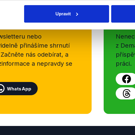
Upravit
Soci
sletteru nebo
Nenecht
delně přinášíme shrnutí
z Dema
 Začněte nás odebírat, a
příspě
ezinformace a nepravdy se
práci.
WhatsApp