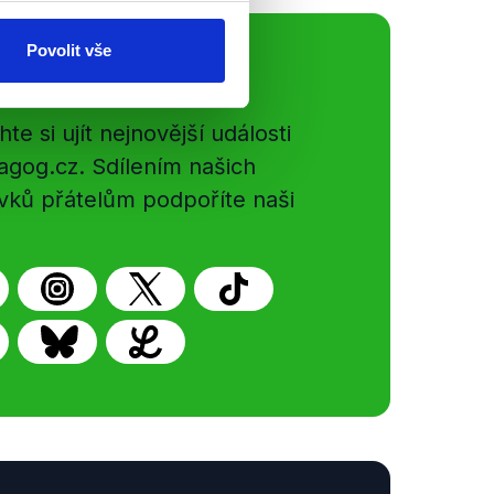
Povolit vše
ální sítě
e si ujít nejnovější události
gog.cz. Sdílením našich
vků přátelům podpoříte naši