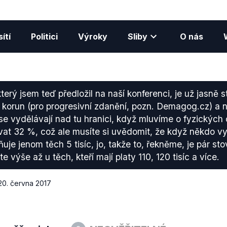
ítí
Politici
Výroky
Sliby
O nás
terý jsem teď předložil na naší konferenci, je už jasně 
c korun (pro progresivní zdanění, pozn. Demagog.cz) a n
 se vydělávají nad tu hranici, když mluvíme o fyzických
at 32 %, což ale musíte si uvědomit, že když někdo vyd
je jenom těch 5 tisíc, jo, takže to, řekněme, je pár sto
 výše až u těch, kteří mají platy 110, 120 tisíc a více.
20. června 2017