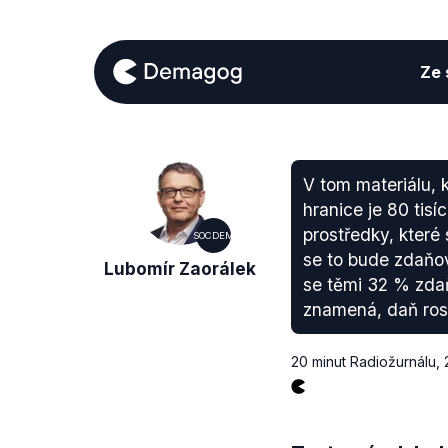
Ze s
V tom materiálu, k
hranice je 80 tisí
prostředky, které
SOCDEM
se to bude zdaňov
Lubomír Zaorálek
se těmi 32 % zdaňu
znamená, daň roste
20 minut Radiožurnálu
,