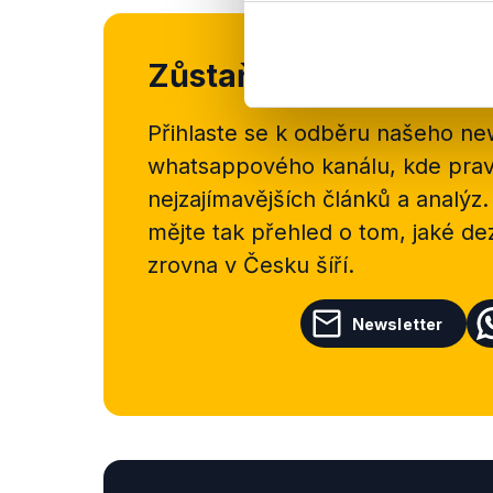
Zůstaňme v kontaktu
Přihlaste se k odběru našeho
new
whatsappového kanálu, kde pravi
nejzajímavějších článků a analýz.
mějte tak přehled o tom, jaké d
zrovna v Česku šíří.
Newsletter