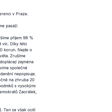
erenci v Praze.
eme pasáž:
ýšíme příjem 98 %
 víc. Díky této
0 korun. Nejde o
světa. Zrušíme
doplácejí zejména
ovíme společné
zdanění nepopisuje.
ročně na zhruba 20
podniků s vysokými
 demokratů Zaorálek,
. Ten se však ocitl