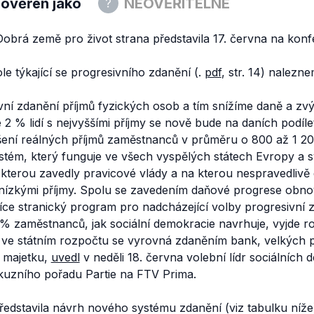
 ověřen jako
NEOVĚŘITELNÉ
Dobrá země pro život
strana představila 17. června na konf
e týkající se progresivního zdanění (.
pdf
, str. 14) nalezn
ní zdanění příjmů fyzických osob a tím snížíme daně a zv
 % lidí s nejvyššími příjmy se nově bude na daních podílet
ení reálných příjmů zaměstnanců v průměru o 800 až 1 20
systém, který funguje ve všech vyspělých státech Evropy a 
terou zavedly pravicové vlády a na kterou nespravedlivě 
 nízkými příjmy. Spolu se zavedením daňové progrese obn
ce stranický program pro nadcházející volby progresivní 
 % zaměstnanců, jak sociální demokracie navrhuje, vyjde 
ta ve státním rozpočtu se vyrovná zdaněním bank, velkých 
 majetku,
uvedl
v neděli 18. června volební lídr sociálních
skuzního pořadu Partie na FTV Prima.
edstavila návrh nového systému zdanění (viz tabulku níže)