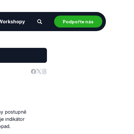
Workshopy
Podpořte nás
ny postupně
e indikátor
opad.