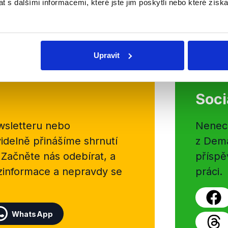
 s dalšími informacemi, které jste jim poskytli nebo které získa
izace počtu vojáků fakticky kopírovala stav u obranných výd
 zastavila a lehce pootočila trend. Slib tedy hodnotíme jak
Upravit
Soci
sletteru nebo
Nenecht
delně přinášíme shrnutí
z Dema
 Začněte nás odebírat, a
příspě
ezinformace a nepravdy se
práci.
WhatsApp