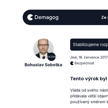
Ze s
Stabilizujeme roz
Jiné
,
18. července 2017
SOCDEM
Bezpečnost
Bohuslav Sobotka
Tento výrok byl
Vláda od svého nást
přidávala větší obje
používaný směrem k 