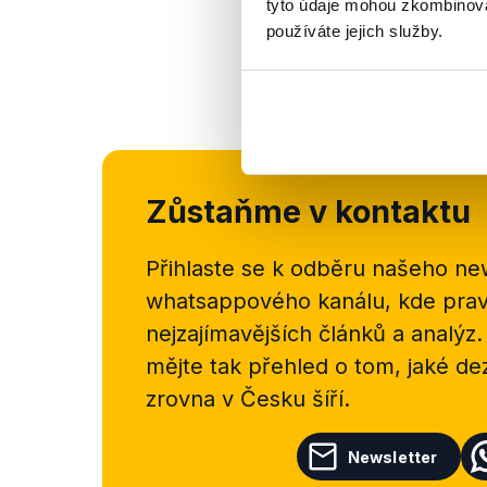
ministerstva obrany.
tyto údaje mohou zkombinovat
používáte jejich služby.
Vláda ve věci stabil
dlouhodobější propad
Zůstaňme v kontaktu
Přihlaste se k odběru našeho
new
whatsappového kanálu, kde pravi
nejzajímavějších článků a analýz.
mějte tak přehled o tom, jaké d
zrovna v Česku šíří.
Newsletter