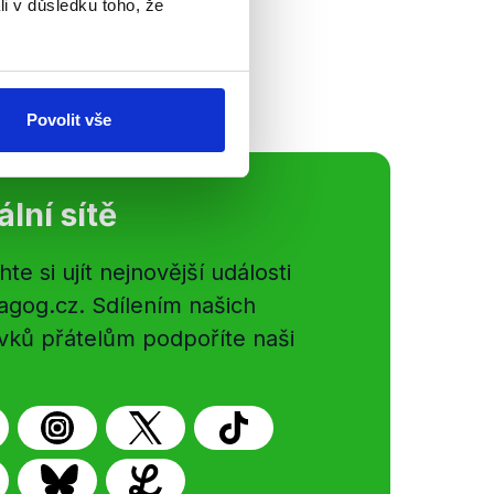
li v důsledku toho, že
ajů, kdy
o splněný.
Povolit vše
ální sítě
e si ujít nejnovější události
gog.cz. Sdílením našich
vků přátelům podpoříte naši