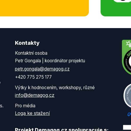
Kontakty
Kontaktní osoba
Petr Gongala | koordinátor projektu
petr.gongala@demagog.cz
+420 775 275 177
o
Výtky k hodnocením, workshopy, různé
info@demagog.cz
s.
Pro média
Loga ke stažení
Projekt Demagog.cz spolupracuje s: