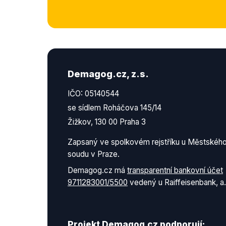
Demagog.cz, z.s.
IČO: 05140544
se sídlem Roháčova 145/14
Žižkov, 130 00 Praha 3
Zapsaný ve spolkovém rejstříku u Městskéh
soudu v Praze.
Demagog.cz má
transparentní bankovní účet
9711283001/5500
vedený u Raiffeisenbank, a.
Projekt Demagog.cz podporují: