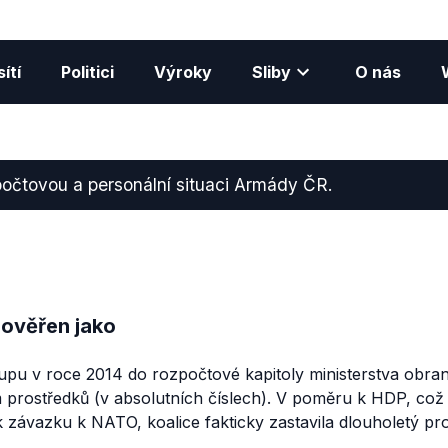
ítí
Politici
Výroky
Sliby
O nás
počtovou a personální situaci Armády ČR.
 ověřen jako
upu v roce 2014 do rozpočtové kapitoly ministerstva obra
m prostředků (v absolutních číslech). V poměru k HDP, což j
závazku k NATO, koalice fakticky zastavila dlouholetý pr