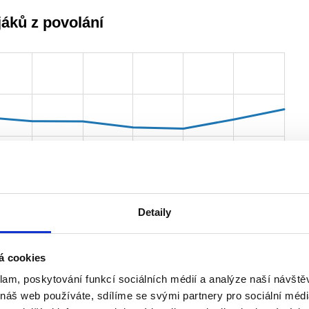
Detaily
á cookies
klam, poskytování funkcí sociálních médií a analýze naší návšt
uace vycházíme z vývoje počtu vojáků (i dalších zaměstnan
 náš web používáte, sdílíme se svými partnery pro sociální média