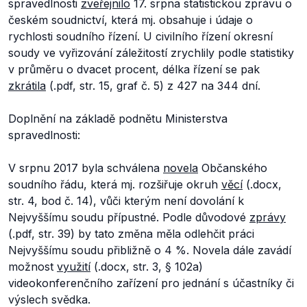
spravedlnosti
zveřejnilo
17. srpna statistickou zprávu o
českém soudnictví, která mj. obsahuje i údaje o
rychlosti soudního řízení. U civilního řízení okresní
soudy ve vyřizování záležitostí zrychlily podle statistiky
v průměru o dvacet procent, délka řízení se pak
zkrátila
(.pdf, str. 15, graf č. 5) z 427 na 344 dní.
Doplnění na základě podnětu Ministerstva
spravedlnosti:
V srpnu 2017 byla schválena
novela
Občanského
soudního řádu, která mj. rozšiřuje okruh
věcí
(.docx,
str. 4, bod č. 14), vůči kterým není dovolání k
Nejvyššímu soudu přípustné. Podle důvodové
zprávy
(.pdf, str. 39) by tato změna měla odlehčit práci
Nejvyššímu soudu přibližně o 4 %. Novela dále zavádí
možnost
využití
(.docx, str. 3, § 102a)
videokonferenčního zařízení pro jednání s účastníky či
výslech svědka.