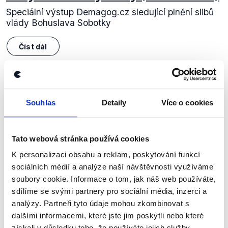
Speciální výstup Demagog.cz sledující plnění slibů
vlády Bohuslava Sobotky
Číst dál
Zůstaňme v kontaktu
Souhlas
Detaily
Více o cookies
Přihlaste se k odběru našeho
newsletteru nebo
whatsappového
Tato webová stránka používá cookies
kanálu, kde pravidelně přinášíme
K personalizaci obsahu a reklam, poskytování funkcí
shrnutí nejzajímavějších článků a analýz.
sociálních médií a analýze naší návštěvnosti využíváme
Začněte nás odebírat, a mějte tak
soubory cookie. Informace o tom, jak náš web používáte,
sdílíme se svými partnery pro sociální média, inzerci a
přehled o tom, jaké dezinformace a
analýzy. Partneři tyto údaje mohou zkombinovat s
nepravdy se zrovna v Česku šíří.
dalšími informacemi, které jste jim poskytli nebo které
získali v důsledku toho, že používáte jejich služby.