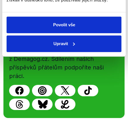
Newsletter
WhatsApp
Povolit vše
Sociální sítě
Upravit
Nenechte si ujít nejnovější události
z Demagog.cz. Sdílením našich
příspěvků přátelům podpoříte naši
práci.