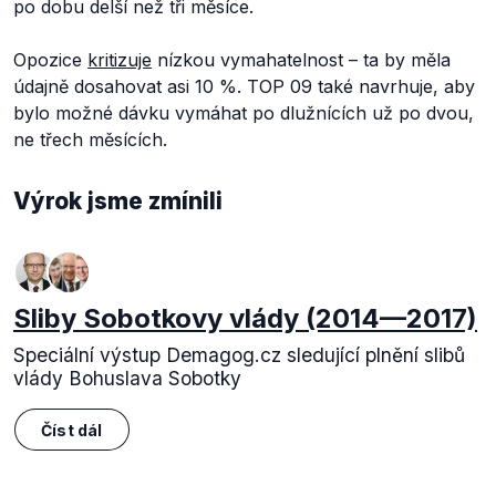
po dobu delší než tři měsíce.
Opozice
kritizuje
nízkou vymahatelnost – ta by měla
údajně dosahovat asi 10 %. TOP 09 také navrhuje, aby
bylo možné dávku vymáhat po dlužnících už po dvou,
ne třech měsících.
Výrok jsme zmínili
Sliby Sobotkovy vlády (2014—2017)
Speciální výstup Demagog.cz sledující plnění slibů
vlády Bohuslava Sobotky
Číst dál