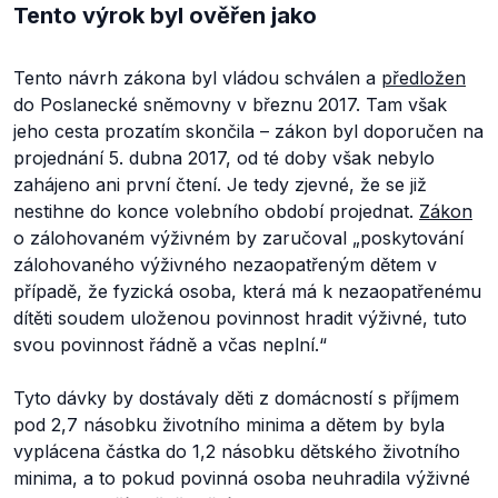
Tento výrok byl ověřen jako
Tento návrh zákona byl vládou schválen a
předložen
do Poslanecké sněmovny v březnu 2017. Tam však
jeho cesta prozatím skončila – zákon byl doporučen na
projednání 5. dubna 2017, od té doby však nebylo
zahájeno ani první čtení. Je tedy zjevné, že se již
nestihne do konce volebního období projednat.
Zákon
o zálohovaném výživném by zaručoval „
poskytování
zálohovaného výživného nezaopatřeným dětem v
případě, že fyzická osoba, která má k nezaopatřenému
dítěti soudem uloženou povinnost hradit výživné, tuto
svou povinnost řádně a včas neplní
.“
Tyto dávky by dostávaly děti z domácností s příjmem
pod 2,7 násobku životního minima a dětem by byla
vyplácena částka do 1,2 násobku dětského životního
minima, a to pokud povinná osoba neuhradila výživné