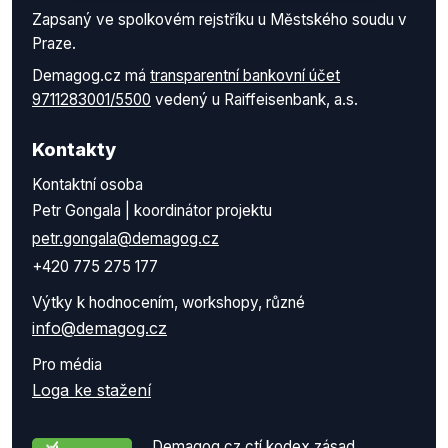
Zapsaný ve spolkovém rejstříku u Městského soudu v
Praze.
Demagog.cz má
transparentní bankovní účet
9711283001/5500
vedený u Raiffeisenbank, a.s.
Kontakty
Kontaktní osoba
Petr Gongala | koordinátor projektu
petr.gongala@demagog.cz
+420 775 275 177
Výtky k hodnocením, workshopy, různé
info@demagog.cz
Pro média
Loga ke stažení
Demagog.cz ctí kodex zásad