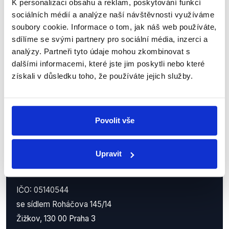
K personalizaci obsahu a reklam, poskytování funkcí
Nenechte si ujít nejnovější události
sociálních médií a analýze naší návštěvnosti využíváme
z Demagog.cz. Sdílením našich
soubory cookie. Informace o tom, jak náš web používáte,
sdílíme se svými partnery pro sociální média, inzerci a
příspěvků přátelům podpoříte naši
analýzy. Partneři tyto údaje mohou zkombinovat s
práci.
dalšími informacemi, které jste jim poskytli nebo které
získali v důsledku toho, že používáte jejich služby.
Povolit vše
Upravit
Demagog.cz, z.s.
IČO: 05140544
se sídlem Roháčova 145/14
Žižkov, 130 00 Praha 3