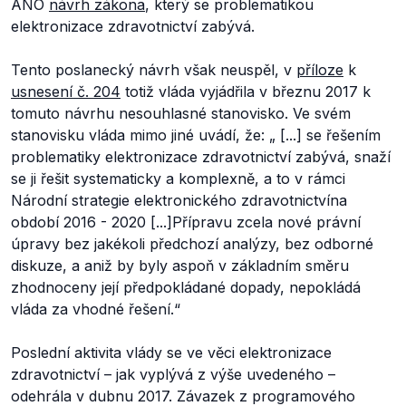
ANO
návrh zákona
, který se problematikou
elektronizace zdravotnictví zabývá.
Tento poslanecký návrh však neuspěl, v
příloze
k
usnesení č. 204
totiž vláda vyjádřila v březnu 2017 k
tomuto návrhu nesouhlasné stanovisko. Ve svém
stanovisku vláda mimo jiné uvádí, že:
„ [...] se řešením
problematiky elektronizace zdravotnictví zabývá, snaží
se ji řešit systematicky a komplexně, a to v rámci
Národní strategie elektronického zdravotnictví
na
období 2016 - 2020 [...]
Přípravu zcela nové právní
úpravy bez jakékoli předchozí analýzy, bez odborné
diskuze, a aniž by byly aspoň v základním směru
zhodnoceny její předpokládané dopady, nepokládá
vláda za vhodné řešení.“
Poslední aktivita vlády se ve věci elektronizace
zdravotnictví – jak vyplývá z výše uvedeného –
odehrála v dubnu 2017. Závazek z programového