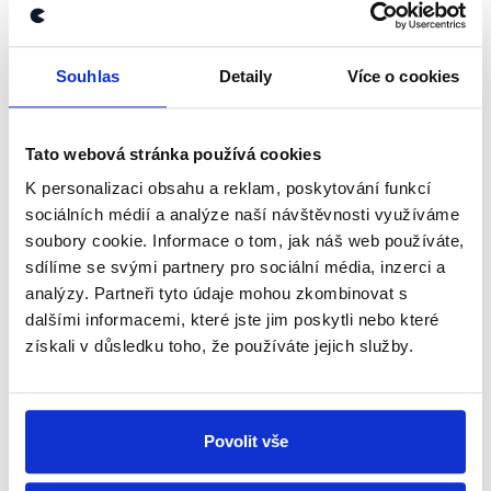
newsletteru nebo
whatsappového
kanálu, kde pravidelně přinášíme
shrnutí nejzajímavějších článků a analýz.
Souhlas
Detaily
Více o cookies
Začněte nás odebírat, a mějte tak
přehled o tom, jaké dezinformace a
Tato webová stránka používá cookies
nepravdy se zrovna v Česku šíří.
K personalizaci obsahu a reklam, poskytování funkcí
sociálních médií a analýze naší návštěvnosti využíváme
Newsletter
WhatsApp
soubory cookie. Informace o tom, jak náš web používáte,
sdílíme se svými partnery pro sociální média, inzerci a
analýzy. Partneři tyto údaje mohou zkombinovat s
dalšími informacemi, které jste jim poskytli nebo které
Sociální sítě
získali v důsledku toho, že používáte jejich služby.
Nenechte si ujít nejnovější události
z Demagog.cz. Sdílením našich
Povolit vše
příspěvků přátelům podpoříte naši