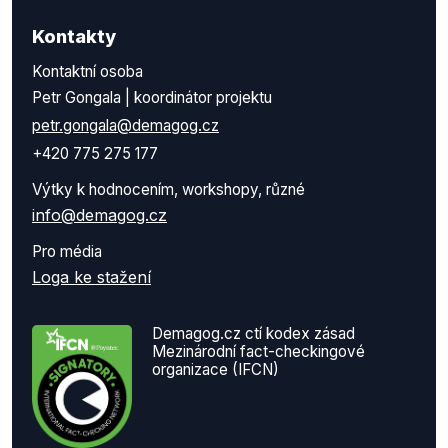
Kontakty
Kontaktní osoba
Petr Gongala | koordinátor projektu
petr.gongala@demagog.cz
+420 775 275 177
Výtky k hodnocením, workshopy, různé
info@demagog.cz
Pro média
Loga ke stažení
Demagog.cz ctí kodex zásad
Mezinárodní fact-checkingové
organizace (IFCN)