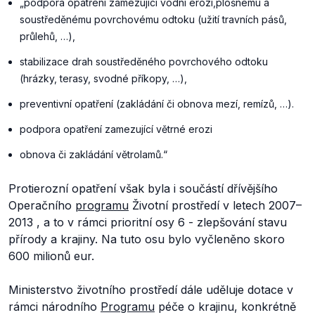
„
podpora opatření zamezující vodní erozi,
plošnému a
soustředěnému povrchovému odtoku (užití travních pásů,
průlehů, …),
stabilizace drah soustředěného povrchového odtoku
(hrázky, terasy, svodné příkopy, …),
preventivní opatření (zakládání či obnova mezí, remízů, …).
podpora opatření zamezující větrné erozi
obnova či zakládání větrolamů.
“
Protierozní opatření však byla i součástí dřívějšího
Operačního
programu
Životní prostředí v letech 2007–
2013
,
a to v rámci prioritní osy 6 - zlepšování stavu
přírody a krajiny. Na tuto osu bylo vyčleněno skoro
600 milionů eur.
Ministerstvo životního prostředí dále uděluje dotace v
rámci národního
Programu
péče o krajinu, konkrétně