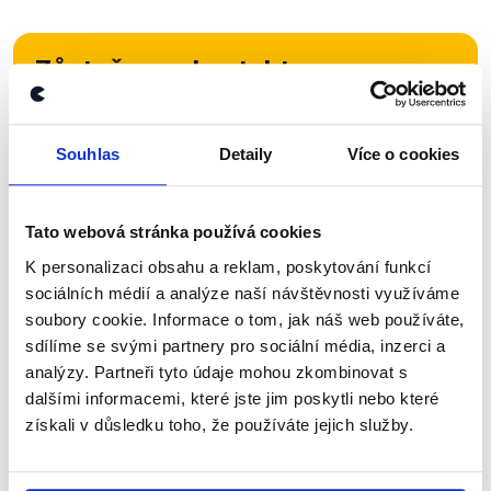
Zůstaňme v kontaktu
Přihlaste se k odběru našeho
newsletteru nebo
whatsappového
Souhlas
Detaily
Více o cookies
kanálu, kde pravidelně přinášíme
shrnutí nejzajímavějších článků a analýz.
Tato webová stránka používá cookies
Začněte nás odebírat, a mějte tak
K personalizaci obsahu a reklam, poskytování funkcí
přehled o tom, jaké dezinformace a
sociálních médií a analýze naší návštěvnosti využíváme
nepravdy se zrovna v Česku šíří.
soubory cookie. Informace o tom, jak náš web používáte,
sdílíme se svými partnery pro sociální média, inzerci a
analýzy. Partneři tyto údaje mohou zkombinovat s
Newsletter
WhatsApp
dalšími informacemi, které jste jim poskytli nebo které
získali v důsledku toho, že používáte jejich služby.