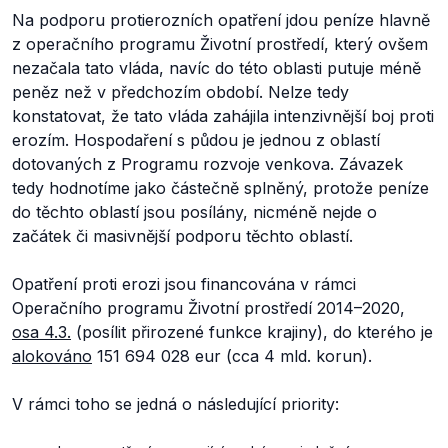
Na podporu protierozních opatření jdou peníze hlavně
z operačního programu Životní prostředí, který ovšem
nezačala tato vláda, navíc do této oblasti putuje méně
peněz než v předchozím období. Nelze tedy
konstatovat, že tato vláda zahájila intenzivnější boj proti
erozím. Hospodaření s půdou je jednou z oblastí
dotovaných z Programu rozvoje venkova. Závazek
tedy hodnotíme jako částečně splněný, protože peníze
do těchto oblastí jsou posílány, nicméně nejde o
začátek či masivnější podporu těchto oblastí.
Opatření proti erozi jsou financována v rámci
Operačního programu Životní prostředí 2014–2020,
osa 4.3.
(posílit přirozené funkce krajiny), do kterého je
alokováno
151 694 028 eur (cca 4 mld. korun).
V rámci toho se jedná o následující priority: