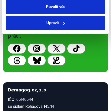
Sociální sítě
Povolit vše
Nenechte si ujít nejnovější události
z Demagog.cz. Sdílením našich
Upravit
příspěvků přátelům podpoříte naši
práci.
Demagog.cz, z.s.
IČO: 05140544
se sídlem Roháčova 145/14