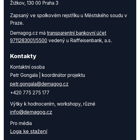
Žižkov, 130 00 Praha 3
Zapsaný ve spolkovém rejstříku u Městského soudu v
Praze.
Demagog.cz má
transparentní bankovní účet
9711283001/5500
vedený u Raiffeisenbank, a.s.
Kontakty
Kontaktní osoba
Petr Gongala | koordinátor projektu
petr.gongala@demagog.cz
+420 775 275 177
Výtky k hodnocením, workshopy, různé
info@demagog.cz
Pro média
Loga ke stažení