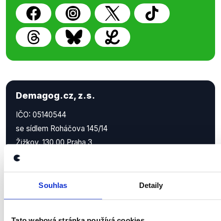
Demagog.cz, z.s.
IČO: 05140544
se sídlem Roháčova 145/14
Žižkov, 130 00 Praha 3
Zapsaný ve spolkovém rejstříku u Městského soudu v
Praze.
Souhlas
Detaily
Demagog.cz má
transparentní bankovní účet
9711283001/5500
vedený u Raiffeisenbank, a.s.
Tato webová stránka používá cookies