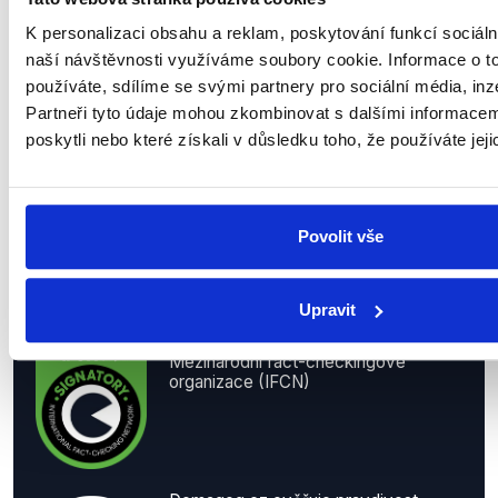
Kontakty
K personalizaci obsahu a reklam, poskytování funkcí sociáln
Kontaktní osoba
naší návštěvnosti využíváme soubory cookie. Informace o t
Petr Gongala | koordinátor projektu
používáte, sdílíme se svými partnery pro sociální média, inz
petr.gongala@demagog.cz
Partneři tyto údaje mohou zkombinovat s dalšími informacemi
poskytli nebo které získali v důsledku toho, že používáte jeji
+420 775 275 177
Výtky k hodnocením, workshopy, různé
info@demagog.cz
Povolit vše
Pro média
Loga ke stažení
Upravit
Demagog.cz ctí kodex zásad
Mezinárodní fact-checkingové
organizace (IFCN)