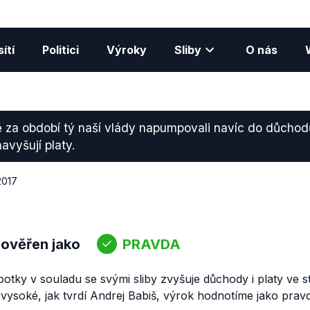
ítí
Politici
Výroky
Sliby
O nás
za období tý naší vlády napumpovali navíc do důchodů
avyšují platy.
 2017
 ověřen jako
PRAVDA
tky v souladu se svými sliby zvyšuje důchody i platy ve st
vysoké, jak tvrdí Andrej Babiš, výrok hodnotíme jako pravd