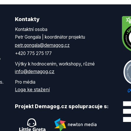
Kontakty
Kontaktní osoba
Petr Gongala | koordinátor projektu
petr.gongala@demagog.cz
+420 775 275 177
o
Výtky k hodnocením, workshopy, různé
info@demagog.cz
s.
Pro média
Loga ke stažení
Projekt Demagog.cz spolupracuje s: