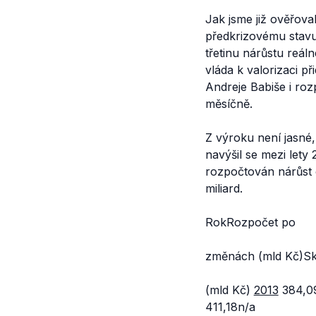
Jak jsme již ověřoval
předkrizovému stavu
třetinu nárůstu reál
vláda k valorizaci p
Andreje Babiše i ro
měsíčně.
Z výroku není jasné,
navýšil se mezi lety
rozpočtován nárůst o
miliard.
RokRozpočet po
změnách (mld Kč)Sk
(mld Kč)
2013
384,0
411,18n/a