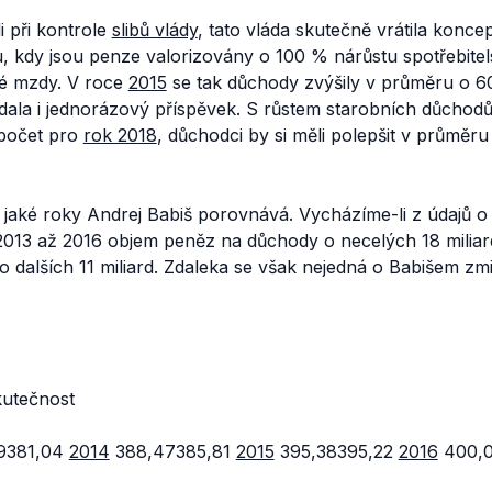
i při kontrole
slibů vlády
, tato vláda skutečně vrátila konce
, kdy jsou penze valorizovány o 100 % nárůstu spotřebitel
né mzdy. V roce
2015
se tak důchody zvýšily v průměru o 6
řidala i jednorázový příspěvek. S růstem starobních důchod
zpočet pro
rok 2018
, důchodci by si měli polepšit v průměr
 jaké roky Andrej Babiš porovnává. Vycházíme-li z údajů o
 2013 až 2016 objem peněz na důchody o necelých 18 miliar
 dalších 11 miliard. Zdaleka se však nejedná o Babišem zm
utečnost
9381,04
2014
388,47385,81
2015
395,38395,22
2016
400,