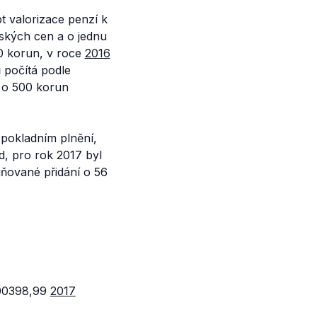
pt valorizace penzí k
ských cen a o jednu
0 korun, v roce
2016
ů počítá podle
u o 500 korun
 pokladním plnění,
d, pro rok 2017 byl
iňované přidání o 56
00398,99
2017