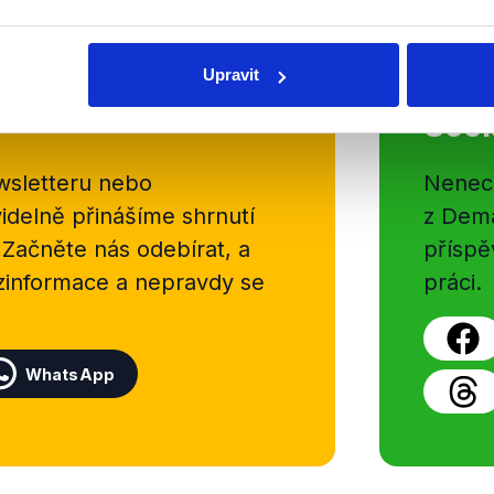
Upravit
Soci
sletteru nebo
Nenecht
delně přinášíme shrnutí
z Dema
 Začněte nás odebírat, a
příspě
ezinformace a nepravdy se
práci.
WhatsApp