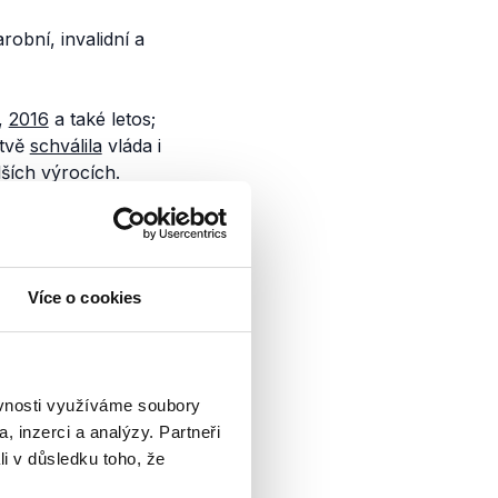
robní, invalidní a
,
2016
a také letos;
stvě
schválila
vláda i
ších výrocích.
 ČRo
Více o cookies
ídrů největších
olupráci s Českým
ěvnosti využíváme soubory
ru. Andrej Babiš z
é...
, inzerci a analýzy. Partneři
li v důsledku toho, že