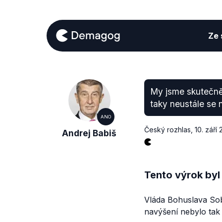
Ze s
My jsme skutečně 
taky neustále se n
ANO
Český rozhlas
,
10. září
Andrej Babiš
Tento výrok byl
Vláda Bohuslava Sobo
navýšení nebylo tak 