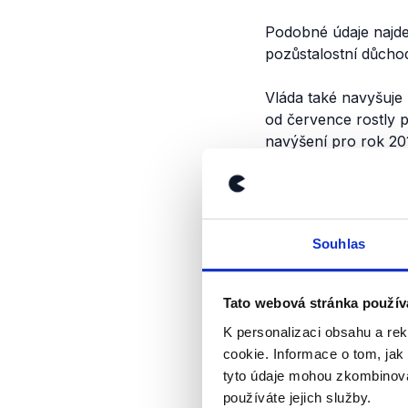
Podobné údaje najd
pozůstalostní důchody
Vláda také navyšuje
od července rostly 
navýšení pro rok 201
Výrok jsme zmí
Souhlas
Tato webová stránka použív
K personalizaci obsahu a re
cookie. Informace o tom, jak
tyto údaje mohou zkombinovat
používáte jejich služby.