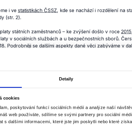
eme i ve
statistikách ČSSZ
, kde se nachází i rozdělení na sta
 (str. 2).
 platy státních zaměstnanců – ke zvýšení došlo v roce
2015
platy v sociálních službách a u bezpečnostních sborů. Čer
8. Podrobněji se dalšími aspekty dané věci zabýváme v dal
nili
Volby 2017: Lídr ANO v
Detaily
10. září 2017
V rámci předvolebního ověřování l
á cookies
politických stran přinášíme ve sp
klam, poskytování funkcí sociálních médií a analýze naší návšt
rozhlasem analýzu dalšího rozhovo
hnutí ANO probral v rozhovoru velk
 náš web používáte, sdílíme se svými partnery pro sociální média
 s dalšími informacemi, které jste jim poskytli nebo které získa
Číst dál
OVĚŘENO