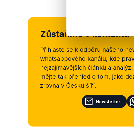
Zůstaňme v kontaktu
Přihlaste se k odběru našeho
new
whatsappového kanálu, kde pravi
nejzajímavějších článků a analýz.
mějte tak přehled o tom, jaké d
zrovna v Česku šíří.
Newsletter