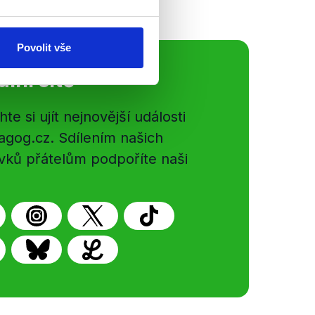
Povolit vše
ální sítě
e si ujít nejnovější události
gog.cz. Sdílením našich
vků přátelům podpoříte naši