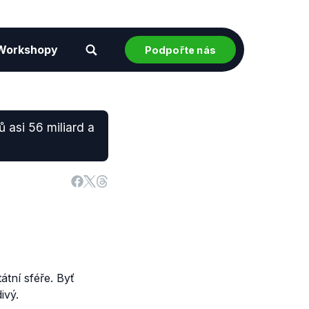
Workshopy
Podpořte nás
 asi 56 miliard a
átní sféře. Byť
ivý.