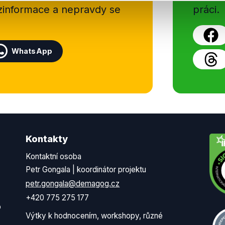
ezinformace a nepravdy se
práci.
WhatsApp
Kontakty
Kontaktní osoba
Petr Gongala | koordinátor projektu
petr.gongala@demagog.cz
+420 775 275 177
o
Výtky k hodnocením, workshopy, různé