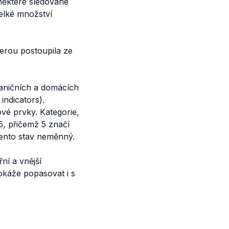
 některé sledované
elké množství
kterou postoupila ze
raničních a domácích
indicators).
vé prvky. Kategorie,
5, přičemž 5 značí
tento stav neměnný.
řní a vnější
dokáže popasovat i s