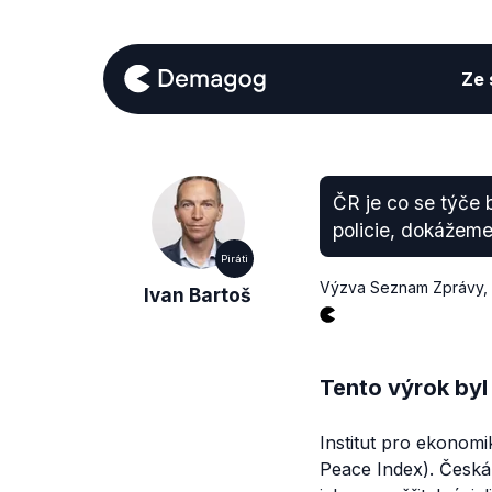
Ze s
ČR je co se týče b
policie, dokážeme
Piráti
Výzva Seznam Zprávy
,
Ivan Bartoš
Tento výrok byl
Institut pro ekonom
Peace Index). Česká