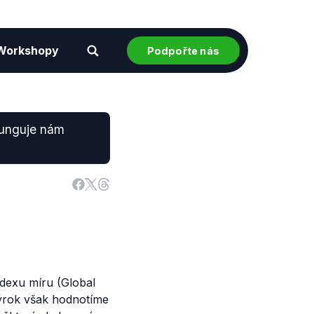
Workshopy
Podpořte nás
 funguje nám
dexu míru (Global
Výrok však hodnotíme