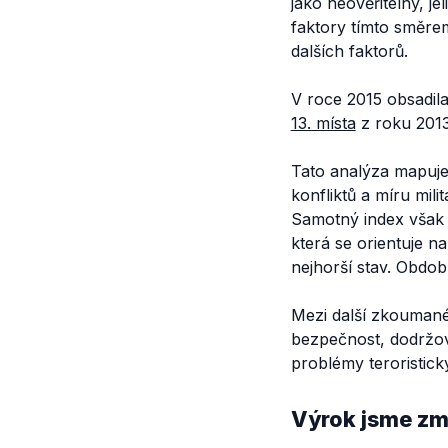
jako neověřitelný, j
faktory tímto směrem
dalších faktorů.
V roce 2015 obsadil
13. místa
z roku 2013
Tato analýza mapuje
konfliktů a míru mili
Samotný index však 
která se orientuje n
nejhorší stav. Obdob
Mezi další zkoumané fa
bezpečnost, dodržová
problémy teroristick
Výrok jsme zmí