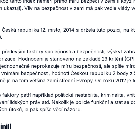
elikož tento index neměří přímo míru bezpečí v zemi (i když
 ukazují). Vliv na bezpečnost v zemi má pak vedle vlády v
a Česká republika
12. místo
, 2014 si držela tuto pozici, na 
.
 především faktory společnosti a bezpečnosti, výskyt zah
tarizace. Hodnocení je stanoveno na základě 23 kritérií (GPI 
jednoznačně neprokazuje míru bezpečnosti, ale spíše míro
a vnímání bezpečnosti, hodnotí Českou republiku 2 body z 
ně je na tom většina zemí střední Evropy. Od roku 2012 je 
ktory patří například politická nestabilita, kriminalita, vnit
ní lidských práv atd. Nakolik je policie funkční a stát se 
ých útoků, je pak spíše věcí názoru.
nili