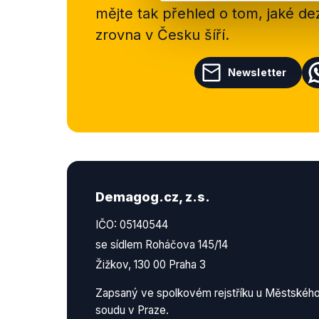
mějte tak přehled o tom, jaké d
zrovna v Česku šíří.
Newsletter
Demagog.cz, z.s.
IČO: 05140544
se sídlem Roháčova 145/14
Žižkov, 130 00 Praha 3
Zapsaný ve spolkovém rejstříku u Městskéh
soudu v Praze.