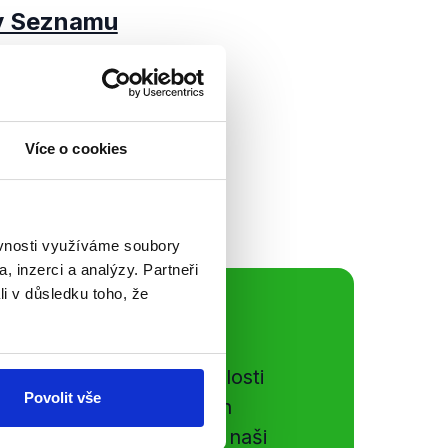
 v Seznamu
volbami vám
ých výroků u
 pustili do analýzy
první přišel...
Více o cookies
ěvnosti využíváme soubory
, inzerci a analýzy. Partneři
li v důsledku toho, že
ální sítě
e si ujít nejnovější události
Povolit vše
gog.cz. Sdílením našich
vků přátelům podpoříte naši