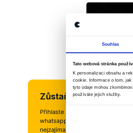
Souhlas
Tato webová stránka použív
K personalizaci obsahu a re
cookie. Informace o tom, jak
tyto údaje mohou zkombinovat
Zůstaňme v kontaktu
používáte jejich služby.
Přihlaste se k odběru našeho
new
whatsappového kanálu, kde pravi
nejzajímavějších článků a analýz.