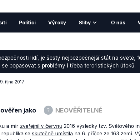
ítí
Politici
Výroky
Sliby
O nás
ezpečnosti lidí, je šestý nejbezpečnější stát na světě,
 se popasovat s problémy i třeba teroristických útoků.
9. října 2017
 ověřen jako
NEOVĚŘITELNÉ
iku a mír
zveřejnil v červnu
2016 výsledky tzv. Světového in
 republika se
skutečně umístila
na 6. příčce ze 163 zemí. 