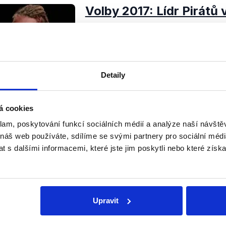
Volby 2017: Lídr Pirátů
9. října 2017
Před nadcházejícími sněmovními 
chceme přinést co nejvíce ověřen
relevantních stran, a proto jsme se
rozhovorů pro Seznam zprávy. Jako 
Detaily
Číst dál
OVĚŘENO
á cookies
klam, poskytování funkcí sociálních médií a analýze naší návšt
 náš web používáte, sdílíme se svými partnery pro sociální média
 s dalšími informacemi, které jste jim poskytli nebo které získa
Soci
sletteru nebo
Nenecht
Upravit
delně přinášíme shrnutí
z Dema
 Začněte nás odebírat, a
příspě