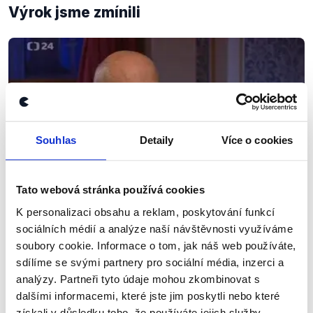
Výrok jsme zmínili
Souhlas
Detaily
Více o cookies
Tato webová stránka používá cookies
OVĚŘENO
K personalizaci obsahu a reklam, poskytování funkcí
sociálních médií a analýze naší návštěvnosti využíváme
Prezidentské interview ČT: Michal
soubory cookie. Informace o tom, jak náš web používáte,
Horáček
sdílíme se svými partnery pro sociální média, inzerci a
6. prosince 2017
analýzy. Partneři tyto údaje mohou zkombinovat s
dalšími informacemi, které jste jim poskytli nebo které
Michal Horáček uzavřel prezidentská interview
získali v důsledku toho, že používáte jejich služby.