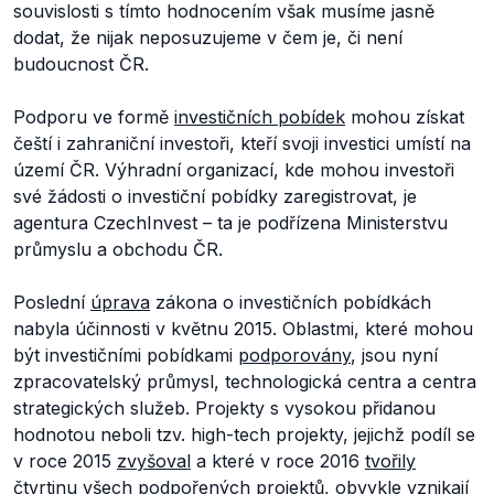
souvislosti s tímto hodnocením však musíme jasně
dodat, že nijak neposuzujeme v čem je, či není
budoucnost ČR.
Podporu ve formě
investičních pobídek
mohou získat
čeští i zahraniční investoři, kteří svoji investici umístí na
území ČR. Výhradní organizací, kde mohou investoři
své žádosti o investiční pobídky zaregistrovat, je
agentura CzechInvest – ta je podřízena Ministerstvu
průmyslu a obchodu ČR.
Poslední
úprava
zákona o investičních pobídkách
nabyla účinnosti v květnu 2015. Oblastmi, které mohou
být investičními pobídkami
podporovány
, jsou nyní
zpracovatelský průmysl, technologická centra a centra
strategických služeb. Projekty s vysokou přidanou
hodnotou neboli tzv. high-tech projekty, jejichž podíl se
v roce 2015
zvyšoval
a které v roce 2016
tvořily
čtvrtinu všech podpořených projektů, obvykle vznikají