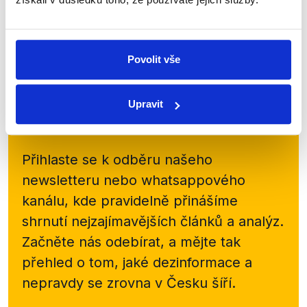
České televize. Divákům se představilo 8 kandidátů
na post hlavy státu, Miloš Zeman odmítl do studia
přijít. Horáček v rozhovoru představil své...
Povolit vše
Číst dál
Upravit
Zůstaňme v kontaktu
Přihlaste se k odběru našeho
newsletteru nebo
whatsappového
kanálu, kde pravidelně přinášíme
shrnutí nejzajímavějších článků a analýz.
Začněte nás odebírat, a mějte tak
přehled o tom, jaké dezinformace a
nepravdy se zrovna v Česku šíří.