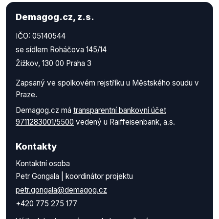
Demagog.cz, z.s.
IČO: 05140544
se sídlem Roháčova 145/14
Žižkov, 130 00 Praha 3
Zapsaný ve spolkovém rejstříku u Městského soudu v
Praze.
Demagog.cz má
transparentní bankovní účet
9711283001/5500
vedený u Raiffeisenbank, a.s.
Kontakty
Kontaktní osoba
Petr Gongala | koordinátor projektu
petr.gongala@demagog.cz
+420 775 275 177