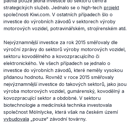
patřila pouze jedna investice do sektoru centra
strategických služeb. Jednalo se o high-tech
projekt
společnosti Kiwi.com. V ostatních případech šlo o
investice do výrobních závodů v sektorech výroby
motorových vozidel, potravinářském, strojírenském atd.
Nejvýznamnější investice za rok 2015 směřovaly dle
výroční zprávy do sektorů výroby motorových vozidel,
sektoru kovodělného a kovozpracujícího či
elektronického. Ve všech případech se jednalo o
investice do výrobních závodů, které neměly vysokou
přidanou hodnotu. Rovněž v roce 2015 směřovaly
nejvýznamnější investice do takových sektorů, jako jsou
výroba motorových vozidel, gumárenský, kovodělný a
kovozpracující sektor a obdobné. V sektoru
biotechnologie a medicínská technika investovala
společnost Mölnlycke, která však na českém území
vybudovala
„pouze“ závodní továrny.