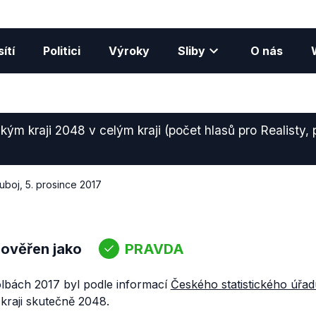
ítí
Politici
Výroky
Sliby
O nás
kým kraji 2048 v celým kraji (počet hlasů pro Realisty, 
uboj
,
5. prosince 2017
 ověřen jako
PRAVDA
olbách 2017 byl podle informací
Českého statistického úřad
kraji skutečně 2048.