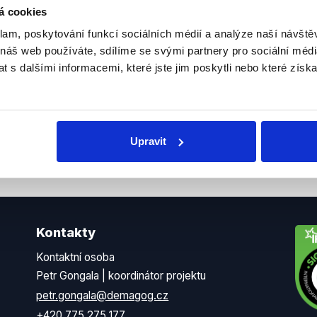
delně přinášíme shrnutí
z Dema
á cookies
 Začněte nás odebírat, a
příspě
klam, poskytování funkcí sociálních médií a analýze naší návšt
ezinformace a nepravdy se
práci.
 náš web používáte, sdílíme se svými partnery pro sociální média
 s dalšími informacemi, které jste jim poskytli nebo které získa
WhatsApp
Upravit
Kontakty
Kontaktní osoba
Petr Gongala | koordinátor projektu
petr.gongala@demagog.cz
+420 775 275 177