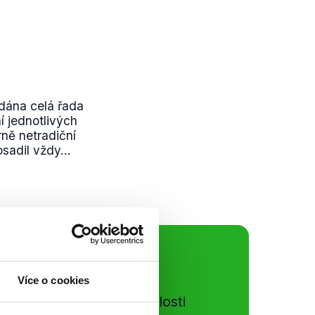
dána celá řada
í jednotlivých
ně netradiční
sadil vždy...
ální sítě
Více o cookies
e si ujít nejnovější události