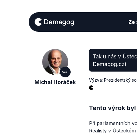
Ze s
Tak u nás v Ústec
Demagog.cz)
Nez.
Výzva: Prezidentský so
Michal Horáček
Tento výrok byl
Při parlamentních v
Realisty v Ústeckém 