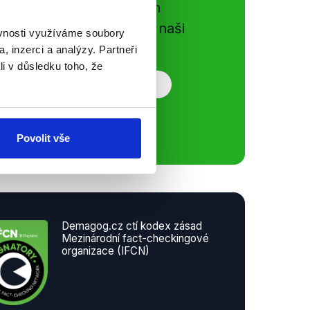
gog.cz. Sdílením našich
vků přátelům podpoříte naši
ěvnosti využíváme soubory
, inzerci a analýzy. Partneři
li v důsledku toho, že
Povolit vše
Demagog.cz ctí kodex zásad
Mezinárodní fact-checkingové
organizace (IFCN)