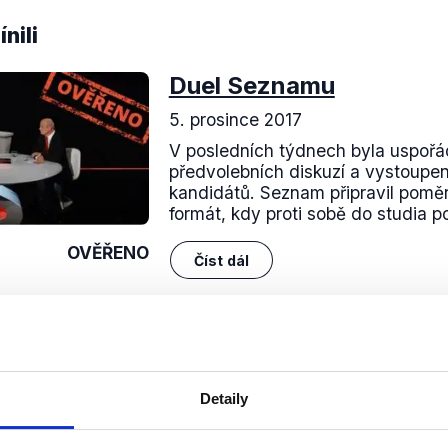
nili
Duel Seznamu
5. prosince 2017
V posledních týdnech byla uspořá
předvolebních diskuzí a vystoupen
kandidátů. Seznam připravil poměr
formát, kdy proti sobě do studia po
OVĚŘENO
Číst dál
Soci
Detaily
sletteru nebo
Nenecht