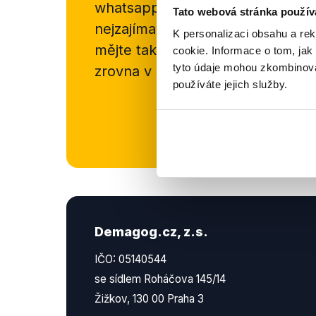
whatsappového kanálu, kde pravi
Tato webová stránka použív
nejzajímavějších článků a analýz.
K personalizaci obsahu a re
mějte tak přehled o tom, jaké d
cookie. Informace o tom, jak
tyto údaje mohou zkombinovat
zrovna v Česku šíří.
používáte jejich služby.
Newsletter
Demagog.cz, z.s.
IČO: 05140544
se sídlem Roháčova 145/14
Žižkov, 130 00 Praha 3