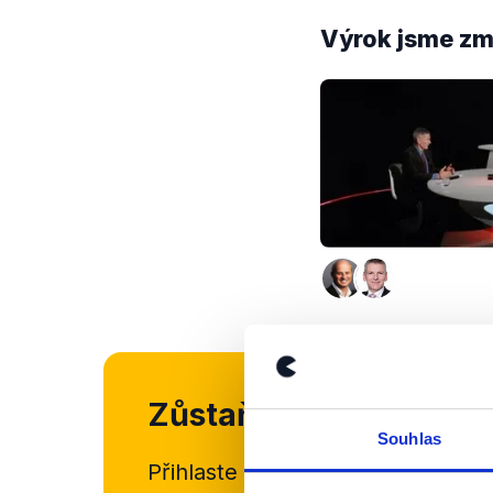
Výrok jsme zmí
Zůstaňme v kontaktu
Souhlas
Přihlaste se k odběru našeho
new