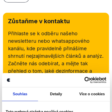
Zůstaňme v kontaktu
Přihlaste se k odběru našeho
newsletteru nebo
whatsappového
kanálu, kde pravidelně přinášíme
shrnutí nejzajímavějších článků a analýz.
Začněte nás odebírat, a mějte tak
přehled o tom, jaké dezinformace a
nepravdy se zrovna v Česku šíří.
Newsletter
WhatsApp
Souhlas
Detaily
Více o cookies
Tato webová stránka používá cookies