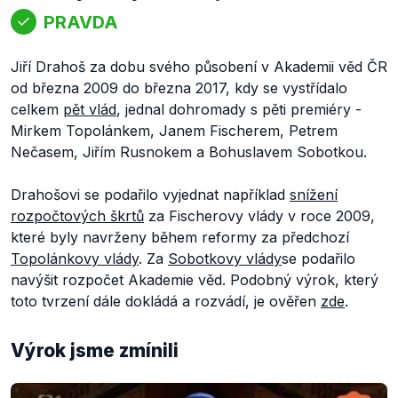
PRAVDA
Jiří Drahoš za dobu svého působení v Akademii věd ČR
od března 2009 do března 2017, kdy se vystřídalo
celkem
pět vlád
, jednal dohromady s pěti premiéry -
Mirkem Topolánkem, Janem Fischerem, Petrem
Nečasem, Jiřím Rusnokem a Bohuslavem Sobotkou.
Drahošovi se podařilo vyjednat například
snížení
rozpočtových škrtů
za Fischerovy vlády v roce 2009,
které byly navrženy během reformy za předchozí
Topolánkovy vlády
. Za
Sobotkovy vlády
se podařilo
navýšit rozpočet Akademie věd. Podobný výrok, který
toto tvrzení dále dokládá a rozvádí, je ověřen
zde
.
Výrok jsme zmínili