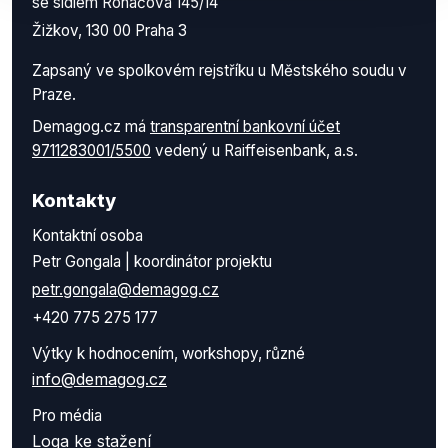
se sídlem Roháčova 145/14
Žižkov, 130 00 Praha 3
Zapsaný ve spolkovém rejstříku u Městského soudu v
Praze.
Demagog.cz má
transparentní bankovní účet
9711283001/5500
vedený u Raiffeisenbank, a.s.
Kontakty
Kontaktní osoba
Petr Gongala | koordinátor projektu
petr.gongala@demagog.cz
+420 775 275 177
Výtky k hodnocením, workshopy, různé
info@demagog.cz
Pro média
Loga ke stažení