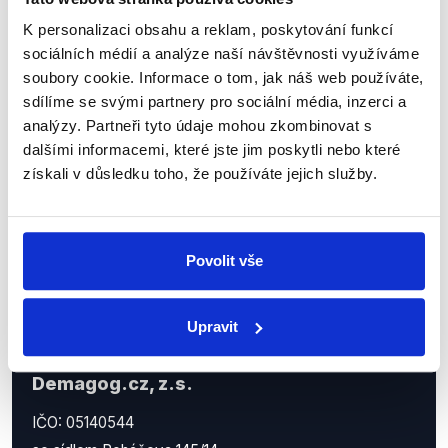
Sociální sítě
K personalizaci obsahu a reklam, poskytování funkcí
sociálních médií a analýze naší návštěvnosti využíváme
Nenechte si ujít nejnovější události
soubory cookie. Informace o tom, jak náš web používáte,
sdílíme se svými partnery pro sociální média, inzerci a
z Demagog.cz. Sdílením našich
analýzy. Partneři tyto údaje mohou zkombinovat s
příspěvků přátelům podpoříte naši
dalšími informacemi, které jste jim poskytli nebo které
práci.
získali v důsledku toho, že používáte jejich služby.
Povolit vše
Upravit
Demagog.cz, z.s.
IČO: 05140544