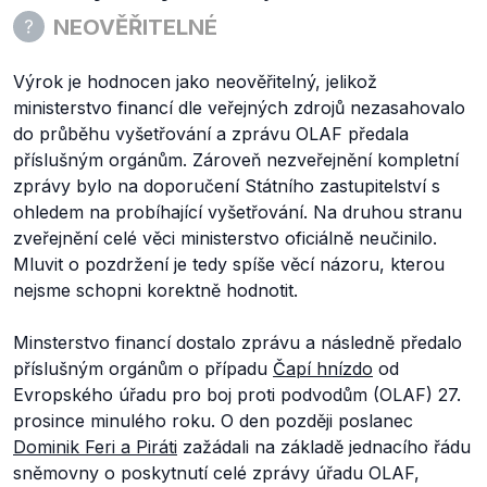
NEOVĚŘITELNÉ
Výrok je hodnocen jako neověřitelný, jelikož
ministerstvo financí dle veřejných zdrojů nezasahovalo
do průběhu vyšetřování a zprávu OLAF předala
příslušným orgánům. Zároveň nezveřejnění kompletní
zprávy bylo na doporučení Státního zastupitelství s
ohledem na probíhající vyšetřování. Na druhou stranu
zveřejnění celé věci ministerstvo oficiálně neučinilo.
Mluvit o pozdržení je tedy spíše věcí názoru, kterou
nejsme schopni korektně hodnotit.
Minsterstvo financí dostalo zprávu a následně předalo
příslušným orgánům o případu
Čapí hnízdo
od
Evropského úřadu pro boj proti podvodům (OLAF) 27.
prosince minulého roku. O den později poslanec
Dominik Feri a Piráti
zažádali na základě jednacího řádu
sněmovny o poskytnutí celé zprávy úřadu OLAF,