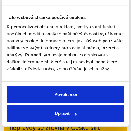
Veřejností i politickou scénou hýbe v posledních
dnech volba Zdeňka Ondráčka do čela komise pro
kontrolu GIBS. Ten na tuto funkci již stihl rezignovat.
Tato webová stránka používá cookies
Otázky kolem volby Ondráčka i další...
K personalizaci obsahu a reklam, poskytování funkcí
Číst dál
sociálních médií a analýze naší návštěvnosti využíváme
soubory cookie. Informace o tom, jak náš web používáte,
sdílíme se svými partnery pro sociální média, inzerci a
analýzy. Partneři tyto údaje mohou zkombinovat s
Zůstaňme v kontaktu
dalšími informacemi, které jste jim poskytli nebo které
získali v důsledku toho, že používáte jejich služby.
Přihlaste se k odběru našeho
newsletteru nebo
whatsappového
kanálu, kde pravidelně přinášíme
Povolit vše
shrnutí nejzajímavějších článků a analýz.
Začněte nás odebírat, a mějte tak
Upravit
přehled o tom, jaké dezinformace a
nepravdy se zrovna v Česku šíří.