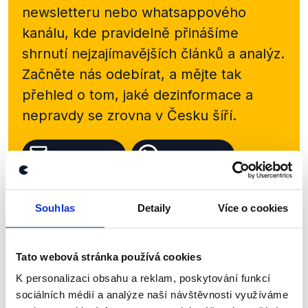
newsletteru nebo
whatsappového
kanálu, kde pravidelně přinášíme
shrnutí nejzajímavějších článků a analýz.
Začněte nás odebírat, a mějte tak
přehled o tom, jaké dezinformace a
nepravdy se zrovna v Česku šíří.
Newsletter
WhatsApp
Souhlas
Detaily
Více o cookies
Sociální sítě
Tato webová stránka používá cookies
Nenechte si ujít nejnovější události
z Demagog.cz. Sdílením našich
K personalizaci obsahu a reklam, poskytování funkcí
sociálních médií a analýze naší návštěvnosti využíváme
příspěvků přátelům podpoříte naši