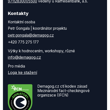
9711283001/5500
vedený u Raiffeisenbank, a.s.
Kontakty
Kontaktní osoba
Petr Gongala | koordinátor projektu
petr.gongala@demagog.cz
+420 775 275 177
Výtky k hodnocením, workshopy, různé
info@demagog.cz
Pro média
Loga ke stažení
Demagog.cz ctí kodex zásad
Mezinárodní fact-checkingové
organizace (IFCN)