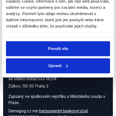
soubory cookie. Informace o tom, jak náš web používáte,
práci.
sdílíme se svými partnery pro sociální média, inzerci a
analýzy. Partneři tyto údaje mohou zkombinovat s
dalšími informacemi, které jste jim poskytli nebo které
získali v důsledku toho, že používáte jejich služby.
Povolit vše
Demagog.cz, z.s.
Upravit
IČO: 05140544
se sídlem Roháčova 145/14
Žižkov, 130 00 Praha 3
Zapsaný ve spolkovém rejstříku u Městského soudu v
Praze.
Demagog.cz má
transparentní bankovní účet