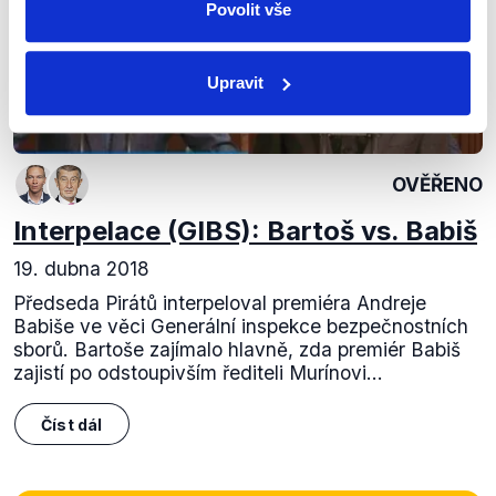
Povolit vše
Upravit
OVĚŘENO
Interpelace (GIBS): Bartoš vs. Babiš
19. dubna 2018
Předseda Pirátů interpeloval premiéra Andreje
Babiše ve věci Generální inspekce bezpečnostních
sborů. Bartoše zajímalo hlavně, zda premiér Babiš
zajistí po odstoupivším řediteli Murínovi...
Číst dál