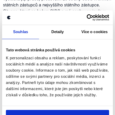
státních zástupců a nejvyššího státního zástupce.
Situace, která se kolem GIBS a mé osoby vyvinula v
posledních měsících, mi proto nedovoluje pokračovat v
řízení tohoto útvaru a nechci zavdávat příčinu k
jakýmkoliv útokům na GIBS.
S ohledem na tyto
Souhlas
Detaily
Více o cookies
skutečnosti jsem se rozhodl k 30. dubnu 2018
rezignovat na funkci ředitele Generální inspekce
bezpečnostních sborů a současně tak ukončit služební
Tato webová stránka používá cookies
poměr.“
K personalizaci obsahu a reklam, poskytování funkcí
sociálních médií a analýze naší návštěvnosti využíváme
Doplňme, že své pochybnosti nad Murínem vyslovili i
soubory cookie. Informace o tom, jak náš web používáte,
státní zástupci
, jak jsme již dříve ověřovali.
sdílíme se svými partnery pro sociální média, inzerci a
analýzy. Partneři tyto údaje mohou zkombinovat s
Výrok jsme zmínili
dalšími informacemi, které jste jim poskytli nebo které
získali v důsledku toho, že používáte jejich služby.