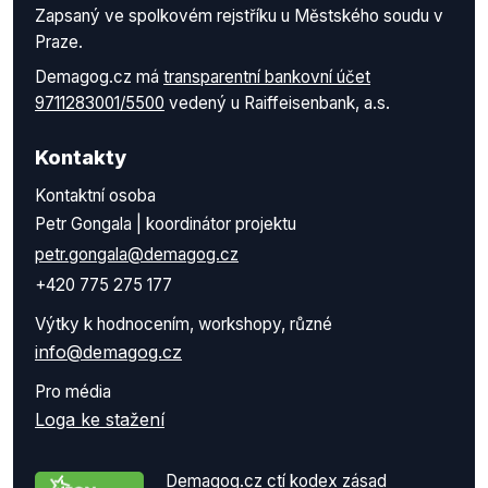
Zapsaný ve spolkovém rejstříku u Městského soudu v
Praze.
Demagog.cz má
transparentní bankovní účet
9711283001/5500
vedený u Raiffeisenbank, a.s.
Kontakty
Kontaktní osoba
Petr Gongala | koordinátor projektu
petr.gongala@demagog.cz
+420 775 275 177
Výtky k hodnocením, workshopy, různé
info@demagog.cz
Pro média
Loga ke stažení
Demagog.cz ctí kodex zásad