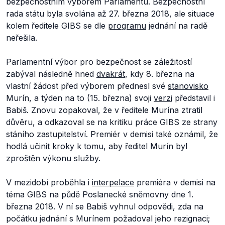
bezpečnostním výborem Parlamentu. Bezpečnostní
rada státu byla svolána až 27. března 2018, ale situace
kolem ředitele GIBS se dle
programu
jednání na radě
neřešila.
Parlamentní výbor pro bezpečnost se záležitostí
zabýval následně hned
dvakrát
, kdy 8. března na
vlastní žádost před výborem přednesl své
stanovisko
Murín, a týden na to (15. března) svoji
verzi
představil i
Babiš. Znovu zopakoval, že v ředitele Murína ztratil
důvěru, a odkazoval se na kritiku práce GIBS ze strany
stáního zastupitelství. Premiér v demisi také oznámil, že
hodlá učinit kroky k tomu, aby ředitel Murín byl
zproštěn výkonu služby.
V mezidobí proběhla i
interpelace
premiéra v demisi na
téma GIBS na půdě Poslanecké sněmovny dne 1.
března 2018. V ní se Babiš vyhnul odpovědi, zda na
počátku jednání s Murínem požadoval jeho rezignaci;