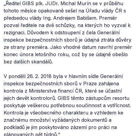
„Ředitel GIBS plk. JUDr. Michal Murín se v průběhu
tohoto měsíce opakovaně sešel na Úřadu vlády ČR s
předsedou vlády Ing. Andrejem Babišem. Premiér
pozval ředitele na dvě schůzky, na kterých ho vyzval k
rezignaci. Důvodem k odstoupení z čela Generální
inspekce bezpečnostních sborů je údajná ztráta důvěry
ze strany premiéra. Jako vhodné datum navrhl premiér
konec února letošního roku, což by se údajně obešlo
bez dalších skandálů.
V pondělí 26. 2. 2018 byla v hlavním sídle Generální
inspekce bezpečnostních sborů v Praze zahájena
kontrola z Ministerstva financí ČR, které se účastní
jejich devět kontrolorů. GIBS těmto zástupcům resortu
poskytuje veškerou potřebnou součinnost a vstřícnost.
Kontrola je všeobecného charakteru a vzhledem ke
značnému množství vyžádaných dokumentů a
podkladů je jim poskytováno zázemí pro práci na
plánovaných pět týdnů.“