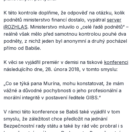
K této kontrole doplňme, že odpověď na otázku, kolik
podnětů ministerstvo financí dostalo, vypátral
server
iROZHLAS
. Ministerstvo mluvilo o
„celé řadě podnětů“ –
reálně však mělo před samotnou kontrolou pouhé dva
podněty, z nichž jeden byl anonymní a druhý pocházel
přímo od Babiše.
K věci se vyjádřil premiér v demisi na tiskové
konferenci
následujícího dne, 28. února 2018, v tomto smyslu:
„Co se týká pana Murína, mohu konstatovat, že mám
vážné a důvodné pochybnosti o jeho profesionální a
morální integritě v postavení ředitele GIBS.“
V rámci této konference se Babiš také vyjádřil v tom
smyslu, že záležitost chce předložit na jednání
Bezpečnostní rady státu a také by rád věc probral i s