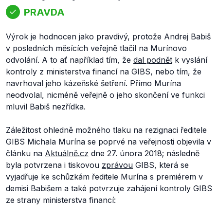
PRAVDA
Výrok je hodnocen jako pravdivý, protože Andrej Babiš
v posledních měsících veřejně tlačil na Murínovo
odvolání. A to ať například tím, že
dal podnět
k vyslání
kontroly z ministerstva financí na GIBS, nebo tím, že
navrhoval jeho kázeňské šetření. Přímo Murína
neodvolal, nicméně veřejně o jeho skončení ve funkci
mluvil Babiš nezřídka.
Záležitost ohledně možného tlaku na rezignaci ředitele
GIBS Michala Murína se poprvé na veřejnosti objevila v
článku na
Aktuálně.cz
dne 27. února 2018; následně
byla potvrzena i tiskovou
zprávou
GIBS, která se
vyjadřuje ke schůzkám ředitele Murína s premiérem v
demisi Babišem a také potvrzuje zahájení kontroly GIBS
ze strany ministerstva financí: