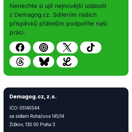
Nenechte si ujít nejnovější události
z Demagog.cz. Sdílením našich
příspěvků přátelům podpoříte naši
práci.
Demagog.cz, z.s.
IČO: 05140544
se sídlem Roháčova 145/14
Žižkov, 130 00 Praha 3