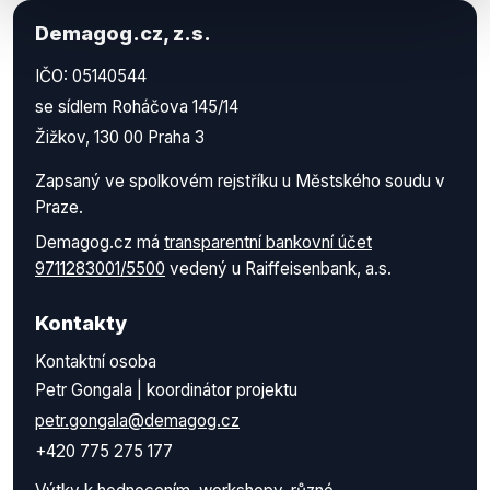
Demagog.cz, z.s.
IČO: 05140544
se sídlem Roháčova 145/14
Žižkov, 130 00 Praha 3
Zapsaný ve spolkovém rejstříku u Městského soudu v
Praze.
Demagog.cz má
transparentní bankovní účet
9711283001/5500
vedený u Raiffeisenbank, a.s.
Kontakty
Kontaktní osoba
Petr Gongala | koordinátor projektu
petr.gongala@demagog.cz
+420 775 275 177