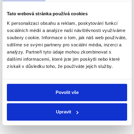
Newsletter
WhatsApp
Tato webová stránka používá cookies
K personalizaci obsahu a reklam, poskytování funkcí
sociálních médií a analýze naší návštěvnosti využíváme
Sociální sítě
soubory cookie. Informace o tom, jak náš web používáte,
sdílíme se svými partnery pro sociální média, inzerci a
Nenechte si ujít nejnovější události
analýzy. Partneři tyto údaje mohou zkombinovat s
dalšími informacemi, které jste jim poskytli nebo které
z Demagog.cz. Sdílením našich
získali v důsledku toho, že používáte jejich služby.
příspěvků přátelům podpoříte naši
práci.
Povolit vše
Upravit