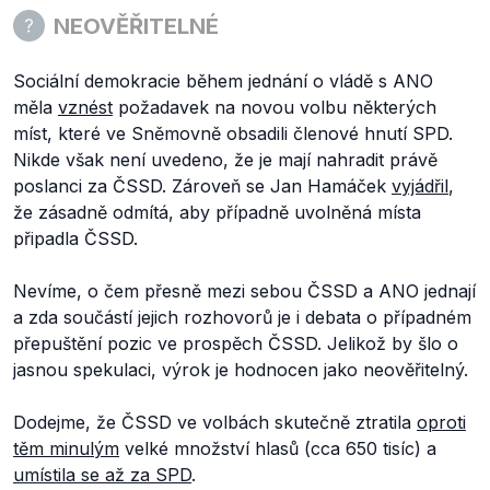
NEOVĚŘITELNÉ
Sociální demokracie během jednání o vládě s ANO
měla
vznést
požadavek na novou volbu některých
míst, které ve Sněmovně obsadili členové hnutí SPD.
Nikde však není uvedeno, že je mají nahradit právě
poslanci za ČSSD. Zároveň se Jan Hamáček
vyjádřil
,
že zásadně odmítá, aby případně uvolněná místa
připadla ČSSD.
Nevíme, o čem přesně mezi sebou ČSSD a ANO jednají
a zda součástí jejich rozhovorů je i debata o případném
přepuštění pozic ve prospěch ČSSD. Jelikož by šlo o
jasnou spekulaci, výrok je hodnocen jako neověřitelný.
Dodejme, že ČSSD ve volbách skutečně ztratila
oproti
těm minulým
velké množství hlasů (cca 650 tisíc) a
umístila se až za SPD
.