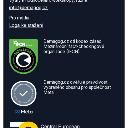
Výtky k hodnocením, workshopy, různé
info@demagog.cz
Pro média
Loga ke stažení
Demagog.cz ctí kodex zásad
Mezinárodní fact-checkingové
organizace (IFCN)
Demagog.cz ověřuje pravdivost
vybraného obsahu pro společnost
Meta