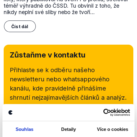
téměř výhradně do ČSSD. Tu obvinil z toho, že
nikdy neplní své sliby nebo že tvoří...
Číst dál
Zůstaňme v kontaktu
Přihlaste se k odběru našeho
newsletteru nebo
whatsappového
kanálu, kde pravidelně přinášíme
shrnutí nejzajímavějších článků a analýz.
Začněte nás odebírat, a mějte tak
přehled o tom, jaké dezinformace a
nepravdy se zrovna v Česku šíří.
Souhlas
Detaily
Více o cookies