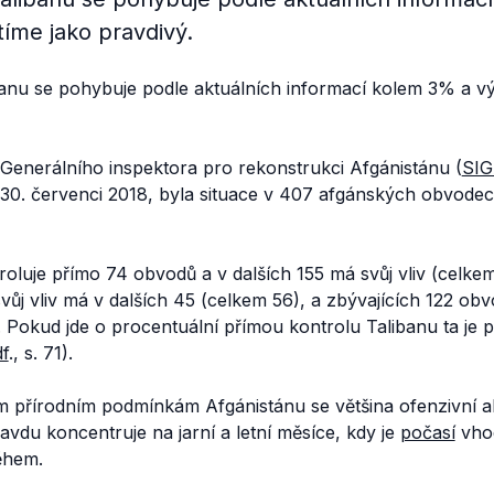
íme jako pravdivý.
banu se pohybuje podle aktuálních informací kolem 3% a v
 Generálního inspektora pro rekonstrukci Afgánistánu (
SI
 30. červenci 2018, byla situace v 407 afgánských obvodec
oluje přímo 74 obvodů a v dalších 155 má svůj vliv (celke
vůj vliv má v dalších 45 (celkem 56), a zbývajících 122 ob
 Pokud jde o procentuální přímou kontrolu Talibanu ta je p
f
., s. 71).
přírodním podmínkám Afgánistánu se většina ofenzivní akti
avdu koncentruje na jarní a letní měsíce, kdy je
počasí
vhod
ěhem.