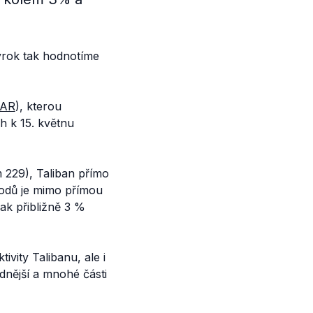
ýrok tak hodnotíme
GAR
), kterou
h k 15. květnu
m 229), Taliban přímo
vodů je mimo přímou
ak přibližně 3 %
vity Talibanu, ale i
nější a mnohé části