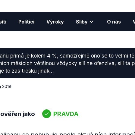
ítí
Politici
Výroky
Sliby
O nás
libanu přímá je kolem 4 %, samozřejmě ono se to velmi tě
ních měsících většinou vždycky sílí ne ofenziva, sílí ta 
e to zas trošku jinak...
a 2018
 ověřen jako
PRAVDA
Talibanu se pohybuje podle aktuálních informac