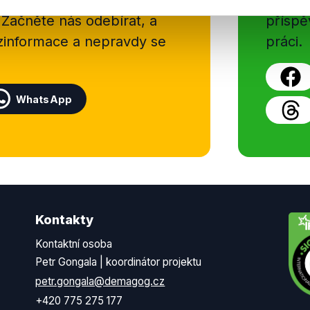
delně přinášíme shrnutí
z Dema
 Začněte nás odebírat, a
příspě
ezinformace a nepravdy se
práci.
WhatsApp
Kontakty
Kontaktní osoba
Petr Gongala | koordinátor projektu
petr.gongala@demagog.cz
+420 775 275 177