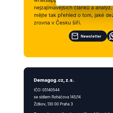
whatsappového kanálu, kde pravi
nejzajímavějších článků a analýz.
mějte tak přehled o tom, jaké d
zrovna v Česku šíří.
Newsletter
Demagog.cz, z.s.
IČO: 05140544
se sídlem Roháčova 145/14
Žižkov, 130 00 Praha 3