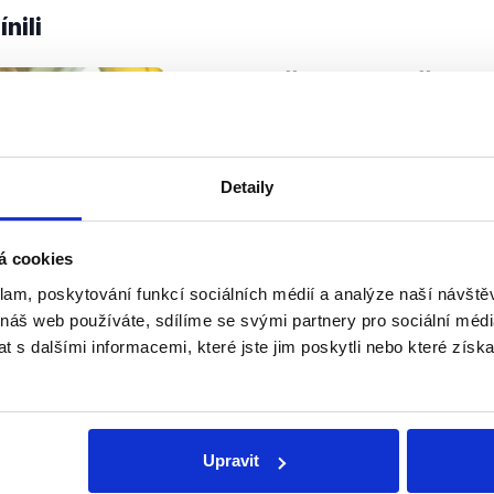
nili
Zahraniční mise a česká 
8. srpna 2018
Ministr vnitra a zahraničí v jedné
televizi komentoval tragickou událo
Detaily
Afghánistánu hrdinně padli 3 češt
mluvil o smyslu zahraničních misí, 
á cookies
OVĚŘENO
Číst dál
klam, poskytování funkcí sociálních médií a analýze naší návšt
 náš web používáte, sdílíme se svými partnery pro sociální média
 s dalšími informacemi, které jste jim poskytli nebo které získa
Soci
sletteru nebo
Nenecht
Upravit