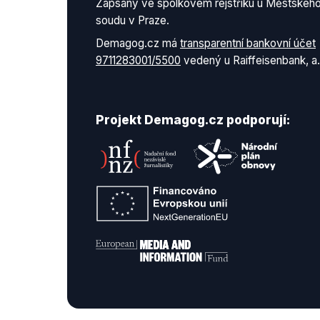
Zapsaný ve spolkovém rejstříku u Městskéh
soudu v Praze.
Demagog.cz má
transparentní bankovní účet
9711283001/5500
vedený u Raiffeisenbank, a.
Projekt Demagog.cz podporují: