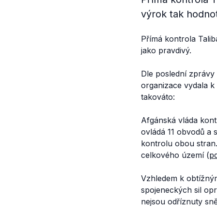
výrok tak hodnot
Přímá kontrola Tali
jako pravdivý.
Dle poslední zprávy
organizace vydala k
takováto:
Afgánská vláda kontr
ovládá 11 obvodů a s
kontrolu obou stran.
celkového území (
pd
Vzhledem k obtížným 
spojeneckých sil opr
nejsou odříznuty sn