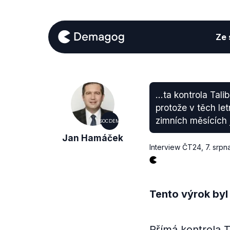
Ze s
...ta kontrola Ta
protože v těch let
zimních měsících j
SOCDEM
Jan Hamáček
Interview ČT24
,
7. srpn
Tento výrok byl
Přímá kontrola 