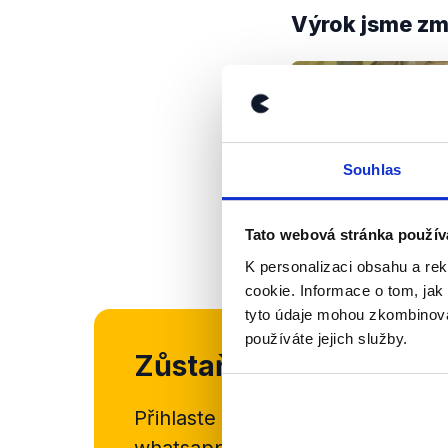
Výrok jsme zmí
Souhlas
Tato webová stránka použív
K personalizaci obsahu a re
cookie. Informace o tom, jak
tyto údaje mohou zkombinovat
používáte jejich služby.
Zůstaňme v kontaktu
Přihlaste se k odběru našeho
new