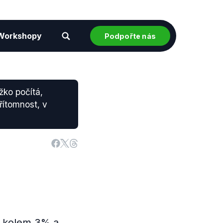
Workshopy
Podpořte nás
žko počítá,
přítomnost, v
í kolem 3% a