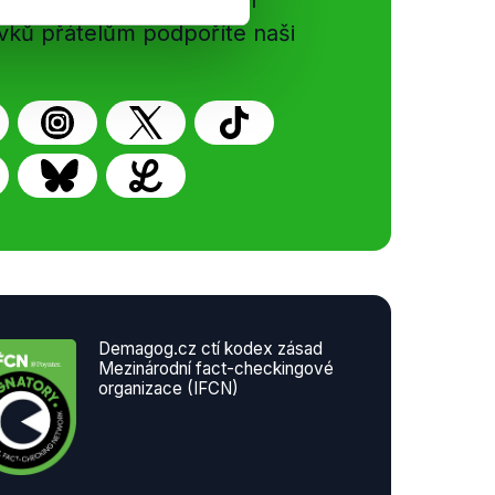
gog.cz. Sdílením našich
vků přátelům podpoříte naši
Demagog.cz ctí kodex zásad
Mezinárodní fact-checkingové
organizace (IFCN)