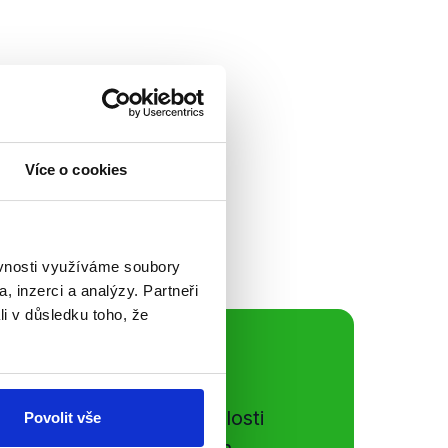
politika
 osobě v České
st, při níž v
Více o cookies
í vojáci. Hamáček
popsal...
ěvnosti využíváme soubory
, inzerci a analýzy. Partneři
li v důsledku toho, že
ální sítě
e si ujít nejnovější události
Povolit vše