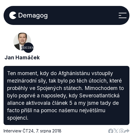
SOCDEM
Jan Hamáček
Ten moment, kdy do Afghánistánu vstoupily
mezinárodní síly, tak bylo po těch útocích, které
proběhly ve Spojených státech. Mimochodem to
bylo poprvé a naposledy, kdy Severoatlantická
aliance aktivovala článek 5 a my jsme tady de
facto přišli na pomoc našemu největšímu
spojenci.
Interview ČT24
,
7. srpna 2018