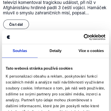
televizi komentoval tragickou událost, při níž v
Afghánistánu hrdinně padli 3 čeští vojáci. Hamáček
mluvil o smyslu zahraničních misí, popsal...
Číst dál
Zůstaňme v kontaktu
Souhlas
Detaily
Více o cookies
Přihlaste se k odběru našeho
newsletteru nebo
whatsappového
Tato webová stránka používá cookies
kanálu, kde pravidelně přinášíme
K personalizaci obsahu a reklam, poskytování funkcí
shrnutí nejzajímavějších článků a analýz.
sociálních médií a analýze naší návštěvnosti využíváme
soubory cookie. Informace o tom, jak náš web používáte,
Začněte nás odebírat, a mějte tak
sdílíme se svými partnery pro sociální média, inzerci a
přehled o tom, jaké dezinformace a
analýzy. Partneři tyto údaje mohou zkombinovat s
nepravdy se zrovna v Česku šíří.
dalšími informacemi, které jste jim poskytli nebo které