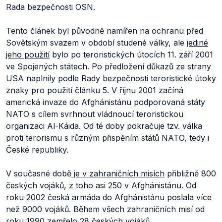
Rada bezpečnosti OSN.
Tento článek byl původně namířen na ochranu před
Sovětským svazem v období studené války, ale
jediné
jeho použití
bylo po teroristických útocích 11. září 2001
ve Spojených státech. Po předložení důkazů ze strany
USA naplnily podle Rady bezpečnosti teroristické útoky
znaky pro použití článku 5. V říjnu 2001 začíná
americká invaze do Afghánistánu podporovaná státy
NATO s cílem svrhnout vládnoucí teroristickou
organizaci Al-Káida. Od té doby pokračuje tzv. válka
proti terorismu s různým přispěním států NATO, tedy i
České republiky.
V současné době
je v zahraničních misích
přibližně 800
českých vojáků, z toho asi 250 v Afghánistánu. Od
roku 2002 česká armáda do Afghánistánu poslala více
než 9000 vojáků. Během všech zahraničních misí od
roku 1990 zemřelo 28 českých vojáků.