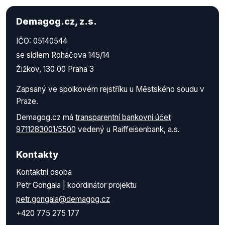
Demagog.cz, z.s.
IČO: 05140544
se sídlem Roháčova 145/14
Žižkov, 130 00 Praha 3
Zapsaný ve spolkovém rejstříku u Městského soudu v
Praze.
Demagog.cz má
transparentní bankovní účet
9711283001/5500
vedený u Raiffeisenbank, a.s.
Kontakty
Kontaktní osoba
Petr Gongala | koordinátor projektu
petr.gongala@demagog.cz
+420 775 275 177