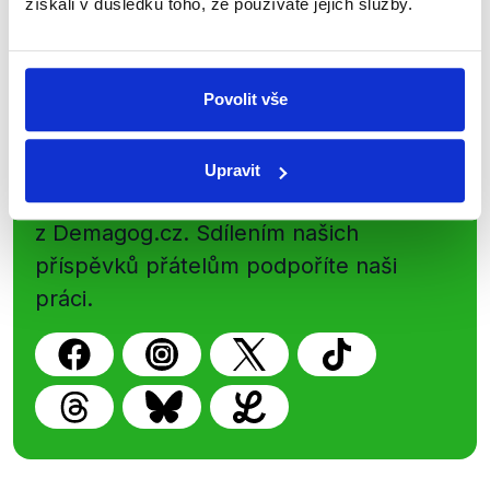
získali v důsledku toho, že používáte jejich služby.
Newsletter
WhatsApp
Povolit vše
Sociální sítě
Upravit
Nenechte si ujít nejnovější události
z Demagog.cz. Sdílením našich
příspěvků přátelům podpoříte naši
práci.