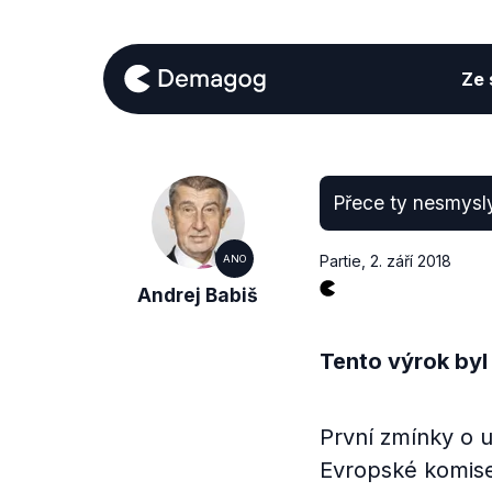
Ze s
Přece ty nesmysly 
Partie
,
2. září 2018
ANO
Andrej Babiš
Tento výrok byl
První zmínky o 
Evropské komise