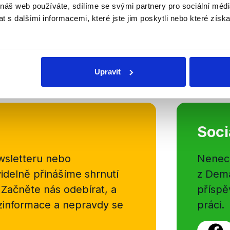
 náš web používáte, sdílíme se svými partnery pro sociální média
Andrej Babiš se rozpovídal o migr
 s dalšími informacemi, které jste jim poskytli nebo které získa
jednáních v EU ohledně této probl
přátelských i problematických vzt
evropskými politiky. Neopomněl ani
OVĚŘENO
Upravit
Číst dál
Soci
sletteru nebo
Nenecht
delně přinášíme shrnutí
z Dema
 Začněte nás odebírat, a
příspě
ezinformace a nepravdy se
práci.