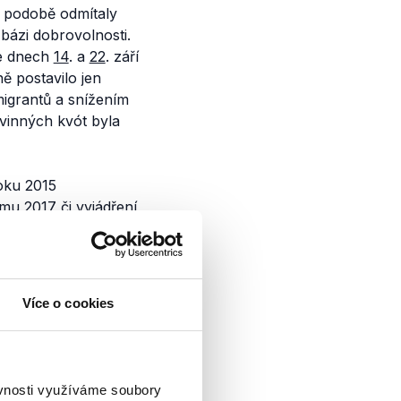
to podobě odmítaly
bázi dobrovolnosti.
ve dnech
14
. a
22
. září
ě postavilo jen
igrantů a snížením
inných kvót byla
oku 2015
mu 2017 či
vyjádření
Více o cookies
pských
u
ěvnosti využíváme soubory