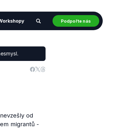
Workshopy
Podpořte nás
nesmysl.
 nevzešly od
vem migrantů -