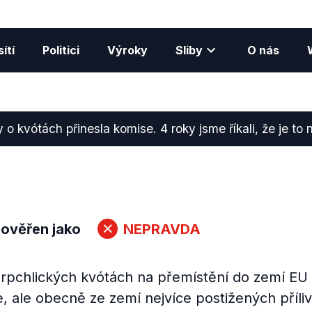
ítí
Politici
Výroky
Sliby
O nás
o kvótách přinesla komise. 4 roky jsme říkali, že je to 
 ověřen jako
NEPRAVDA
urpchlických kvótách na přemístění do zemí EU
, ale obecně ze zemí nejvíce postižených příli