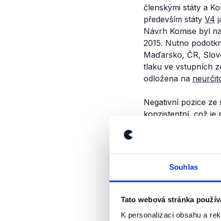
členskými státy a K
především státy
V4
j
Návrh Komise byl na
2015. Nutno podotkn
Maďarsko, ČR, Slov
tlaku ve vstupních z
odložena na
neurčit
Negativní pozice ze
konzistentní, což je
ministra vnitra Mila
Výrok jsme zmí
Souhlas
Tato webová stránka použív
K personalizaci obsahu a re