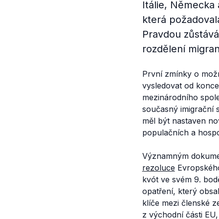
Itálie, Německa 
která požadoval
Pravdou zůstává,
rozdělení migra
První zmínky o mož
vysledovat od konce 
mezinárodního spole
současný imigrační 
měl být
nastaven nov
populačních a hosp
Významným dokument
rezoluce
Evropského 
kvót ve svém 9. bodě
opatření, který obsa
klíče mezi členské z
z východní části EU,