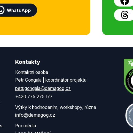
WhatsApp
Kontakty
Kontaktní osoba
Petr Gongala | koordinátor projektu
petr.gongala@demagog.cz
+420 775 275 177
o
Výtky k hodnocením, workshopy, různé
info@demagog.cz
s.
Pro média