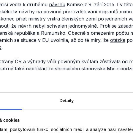
omisí vedla k druhému
návrhu
Komise z 9. září 2015. I v té
akékoliv návrhy na povinné přerozdělování migrantů mimo 
konec přijat ministry vnitra členských zemí po jednáních 
out, že návrh nebyl schválen jednomyslně.
Proti
se zásadn
enská republika a Rumunsko. Obecně s omezením počtu m
emích se situace v EU uvolnila, až do té míry, že
otázka
pov
o
.
 strany ČR a výhrady vůči povinným kvótám zůstávala od r
 patrné také například ze shrnujícího stanoviska
MV
z podzi
na Chovance z června 2017.
nili
Detaily
Premiér o migraci, evro
á cookies
politicích a českém dluh
klam, poskytování funkcí sociálních médií a analýze naší návšt
13. září 2018