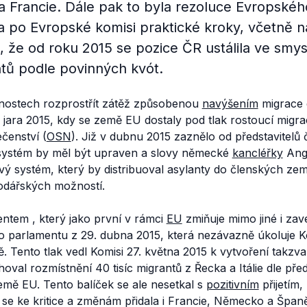
a Francie. Dále pak to byla rezoluce Evropské
a po Evropské komisi praktické kroky, včetně n
 že od roku 2015 se pozice ČR ustálila ve smysl
ntů podle povinných kvót.
nostech rozprostřít zátěž způsobenou
navýšením
migrace 
jara 2015, kdy se země EU dostaly pod tlak rostoucí migrac
čenství (
OSN
). Již v dubnu 2015 zaznělo od představitelů č
systém by měl být upraven a slovy německé
kancléřky
Ang
ý systém, který by distribuoval asylanty do členských zemí
odářských možností.
em , který jako první v rámci
EU
zmiňuje mimo jiné i zav
parlamentu z 29. dubna 2015, která nezávazně úkoluje K
. Tento tlak vedl Komisi 27. května 2015 k vytvoření takzv
hoval rozmístnění 40 tisíc migrantů z Řecka a Itálie dle p
emě EU. Tento balíček se ale nesetkal s
pozitivním
přijetím,
 se ke kritice a změnám přidala i Francie, Německo a Špan