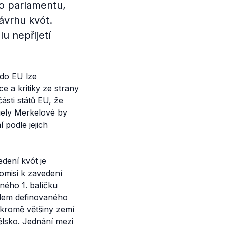
ho parlamentu,
ávrhu kvót.
u nepřijetí
do EU lze
e a kritiky ze strany
ásti států EU, že
ely Merkelové by
 podle jejich
edení kvót je
omisi k zavedení
aného 1.
balíčku
ředem definovaného
 kromě většiny zemí
ělsko. Jednání mezi