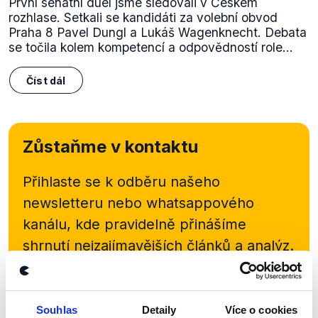
První senátní duel jsme sledovali v Českém
rozhlase. Setkali se kandidáti za volební obvod
Praha 8 Pavel Dungl a Lukáš Wagenknecht. Debata
se točila kolem kompetencí a odpovědností role...
Číst dál
Zůstaňme v kontaktu
Přihlaste se k odběru našeho
newsletteru nebo
whatsappového
kanálu, kde pravidelně přinášíme
shrnutí nejzajímavějších článků a analýz.
Začněte nás odebírat, a mějte tak
přehled o tom, jaké dezinformace a
nepravdy se zrovna v Česku šíří.
Souhlas
Detaily
Více o cookies