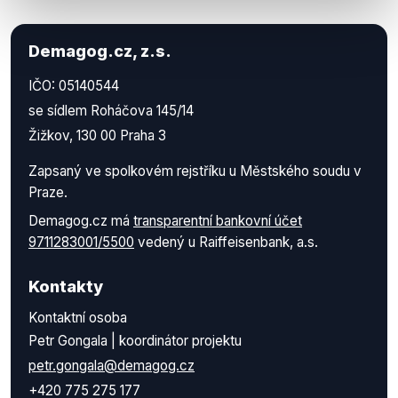
Demagog.cz, z.s.
IČO: 05140544
se sídlem Roháčova 145/14
Žižkov, 130 00 Praha 3
Zapsaný ve spolkovém rejstříku u Městského soudu v
Praze.
Demagog.cz má
transparentní bankovní účet
9711283001/5500
vedený u Raiffeisenbank, a.s.
Kontakty
Kontaktní osoba
Petr Gongala | koordinátor projektu
petr.gongala@demagog.cz
+420 775 275 177