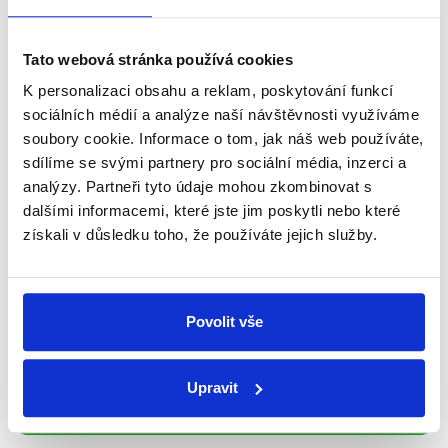
Newsletter
WhatsApp
Tato webová stránka používá cookies
K personalizaci obsahu a reklam, poskytování funkcí
sociálních médií a analýze naší návštěvnosti využíváme
soubory cookie. Informace o tom, jak náš web používáte,
Sociální sítě
sdílíme se svými partnery pro sociální média, inzerci a
analýzy. Partneři tyto údaje mohou zkombinovat s
Nenechte si ujít nejnovější události
dalšími informacemi, které jste jim poskytli nebo které
z Demagog.cz. Sdílením našich
získali v důsledku toho, že používáte jejich služby.
příspěvků přátelům podpoříte naši
práci.
Povolit vše
Upravit