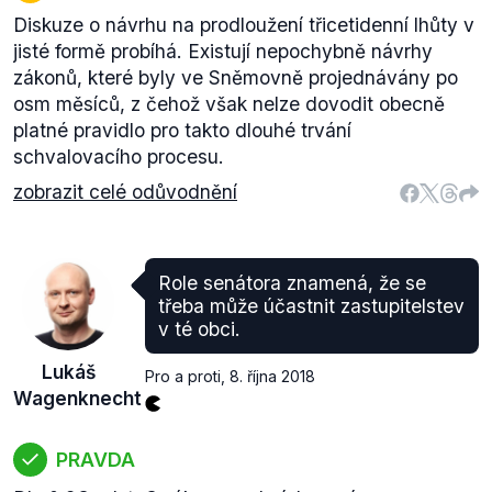
Diskuze o návrhu na prodloužení třicetidenní lhůty v
jisté formě probíhá. Existují nepochybně návrhy
zákonů, které byly ve Sněmovně projednávány po
osm měsíců, z čehož však nelze dovodit obecně
platné pravidlo pro takto dlouhé trvání
schvalovacího procesu.
zobrazit celé odůvodnění
Role senátora znamená, že se
třeba může účastnit zastupitelstev
v té obci.
Lukáš
Pro a proti
,
8. října 2018
Wagenknecht
PRAVDA