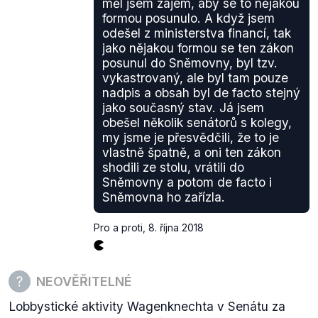
měl jsem zájem, aby se to nějakou
formou posunulo. A když jsem
odešel z ministerstva financí, tak
jako nějakou formou se ten zákon
posunul do Sněmovny, byl tzv.
vykastrovaný, ale byl tam pouze
nadpis a obsah byl de facto stejný
jako současný stav. Já jsem
obešel několik senátorů s kolegy,
my jsme je přesvědčili, že to je
vlastně špatně, a oni ten zákon
shodili ze stolu, vrátili do
Sněmovny a potom de facto i
Sněmovna ho zařízla.
Pro a proti
,
8. října 2018
NEOVĚŘITELNÉ
Lobbystické aktivity Wagenknechta v Senátu za