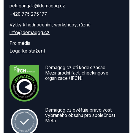
petr.gongala@demagog.cz
+420 775 275 177
Výtky k hodnocením, workshopy, různé
info@demagog.cz
Pro média
Loga ke stažení
Demagog.cz ctí kodex zásad
Mezinárodní fact-checkingové
organizace (IFCN)
Demagog.cz ověřuje pravdivost
vybraného obsahu pro společnost
Meta