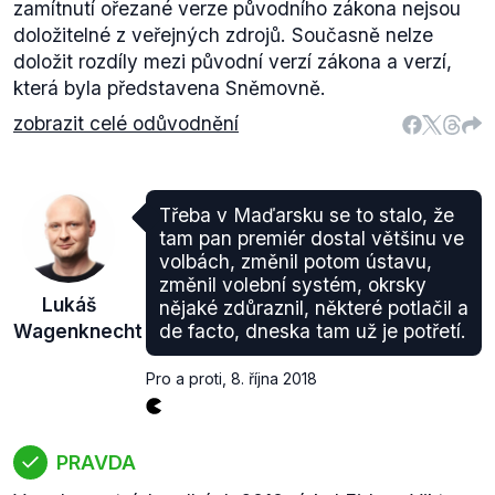
zamítnutí ořezané verze původního zákona nejsou
doložitelné z veřejných zdrojů. Současně nelze
doložit rozdíly mezi původní verzí zákona a verzí,
která byla představena Sněmovně.
zobrazit celé odůvodnění
Třeba v Maďarsku se to stalo, že
tam pan premiér dostal většinu ve
volbách, změnil potom ústavu,
změnil volební systém, okrsky
Lukáš
nějaké zdůraznil, některé potlačil a
Wagenknecht
de facto, dneska tam už je potřetí.
Pro a proti
,
8. října 2018
PRAVDA