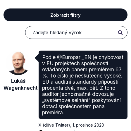
Zobrazit filtry
Podle @Europarl_EN je chybovost
v EU projektech společností
ovládaných panem premiérem 67
%. To číslo je neskutečně vysoké.
Lukáš
EU a auditní standardy připouští
Wagenknecht
procenta dvě, max. pět. Z toho
auditor jednoznačně dovozuje
„systémové selhání“ poskytování
dotací společnostem pana
premiéra.
X (dříve Twitter)
,
1. prosince 2020