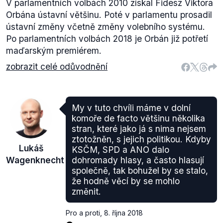
V parlamentních volbách 2010 získal Fidesz Viktora
Orbána ústavní většinu. Poté v parlamentu prosadil
ústavní změny včetně změny volebního systému.
Po parlamentních volbách 2018 je Orbán již potřetí
maďarským premiérem.
zobrazit celé odůvodnění
My v tuto chvíli máme v dolní
komoře de facto většinu několika
stran, které jako já s nima nejsem
ztotožněn, s jejich politikou. Kdyby
Lukáš
KSČM, SPD a ANO dalo
Wagenknecht
dohromady hlasy, a často hlasují
společně, tak bohužel by se stalo,
že hodně věcí by se mohlo
změnit.
Pro a proti
,
8. října 2018