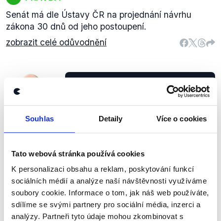
Senát má dle Ústavy ČR na projednání návrhu
zákona 30 dnů od jeho postoupení.
zobrazit celé odůvodnění
Já kritizuji primárně fungování
dvou minulých vlád a jejich
výstupy. Větší byrokracie, v ČR
platíme miliardy velkým
Souhlas
Detaily
Více o cookies
Lukáš
korporacím, i když třeba Evropská
Wagenknecht
komise už tady od toho odstupuje.
Tato webová stránka používá cookies
Pro a proti
,
8. října 2018
K personalizaci obsahu a reklam, poskytování funkcí
sociálních médií a analýze naší návštěvnosti využíváme
PRAVDA
soubory cookie. Informace o tom, jak náš web používáte,
sdílíme se svými partnery pro sociální média, inzerci a
Wagenknechtův výrok se ve všech částech zakládá
analýzy. Partneři tyto údaje mohou zkombinovat s