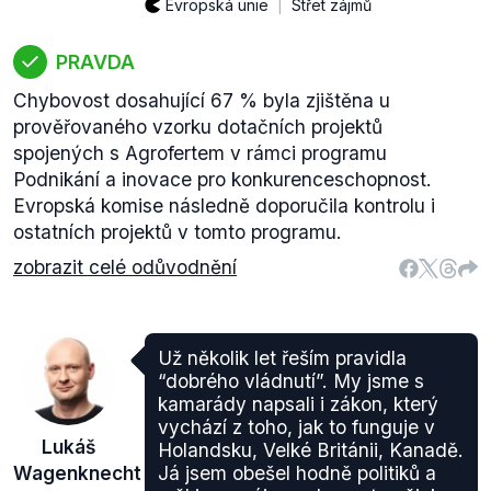
Evropská unie
Střet zájmů
PRAVDA
Chybovost dosahující 67 % byla zjištěna u
prověřovaného vzorku dotačních projektů
spojených s Agrofertem v rámci programu
Podnikání a inovace pro konkurenceschopnost.
Evropská komise následně doporučila kontrolu i
ostatních projektů v tomto programu.
zobrazit celé odůvodnění
Už několik let řeším pravidla
“dobrého vládnutí”. My jsme s
kamarády napsali i zákon, který
vychází z toho, jak to funguje v
Lukáš
Holandsku, Velké Británii, Kanadě.
Wagenknecht
Já jsem obešel hodně politiků a