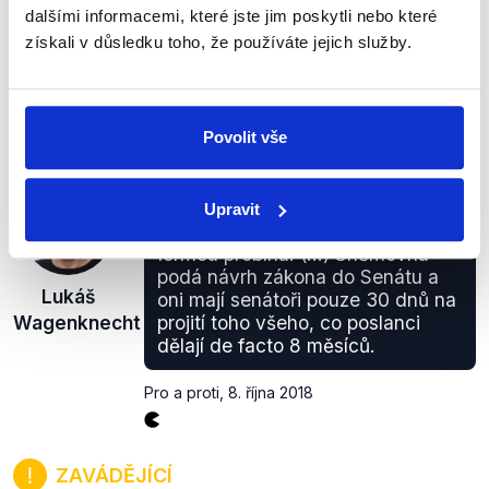
na pravdě. Míra byrokracie podle řady údajů roste a
dalšími informacemi, které jste jim poskytli nebo které
Česká republika systematicky podporuje velké
získali v důsledku toho, že používáte jejich služby.
korporace. Naproti tomu Evropská komise omezila
možnost státní podpory těmto korporacím.
zobrazit celé odůvodnění
Povolit vše
Co se týká fungování Senátu, já
Upravit
myslím, že ten návrh už nějakou
formou probíhá. (...) Sněmovna
podá návrh zákona do Senátu a
Lukáš
oni mají senátoři pouze 30 dnů na
Wagenknecht
projití toho všeho, co poslanci
dělají de facto 8 měsíců.
Pro a proti
,
8. října 2018
ZAVÁDĚJÍCÍ