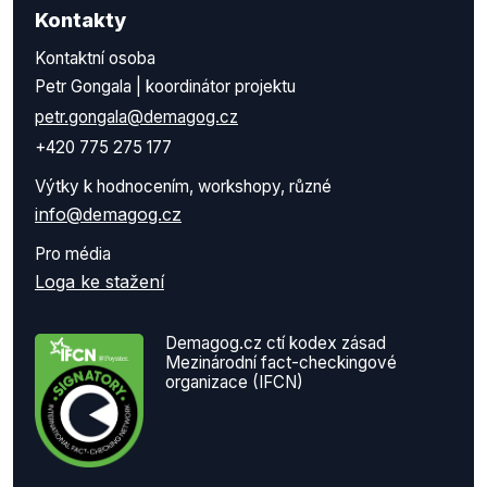
Kontakty
Kontaktní osoba
Petr Gongala | koordinátor projektu
petr.gongala@demagog.cz
+420 775 275 177
Výtky k hodnocením, workshopy, různé
info@demagog.cz
Pro média
Loga ke stažení
Demagog.cz ctí kodex zásad
Mezinárodní fact-checkingové
organizace (IFCN)