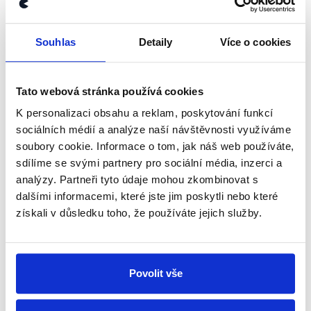
kanálu, kde pravidelně přinášíme
shrnutí nejzajímavějších článků a analýz.
Souhlas
Detaily
Více o cookies
Začněte nás odebírat, a mějte tak
přehled o tom, jaké dezinformace a
nepravdy se zrovna v Česku šíří.
Tato webová stránka používá cookies
K personalizaci obsahu a reklam, poskytování funkcí
sociálních médií a analýze naší návštěvnosti využíváme
Newsletter
WhatsApp
soubory cookie. Informace o tom, jak náš web používáte,
sdílíme se svými partnery pro sociální média, inzerci a
analýzy. Partneři tyto údaje mohou zkombinovat s
dalšími informacemi, které jste jim poskytli nebo které
Sociální sítě
získali v důsledku toho, že používáte jejich služby.
Nenechte si ujít nejnovější události
z Demagog.cz. Sdílením našich
Povolit vše
příspěvků přátelům podpoříte naši
práci.