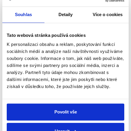
shrnutí nejzajímavějších článků a analýz.
Začněte nás odebírat, a mějte tak
Souhlas
Detaily
Více o cookies
přehled o tom, jaké dezinformace a
nepravdy se zrovna v Česku šíří.
Tato webová stránka používá cookies
K personalizaci obsahu a reklam, poskytování funkcí
Newsletter
WhatsApp
sociálních médií a analýze naší návštěvnosti využíváme
soubory cookie. Informace o tom, jak náš web používáte,
sdílíme se svými partnery pro sociální média, inzerci a
analýzy. Partneři tyto údaje mohou zkombinovat s
Sociální sítě
dalšími informacemi, které jste jim poskytli nebo které
získali v důsledku toho, že používáte jejich služby.
Nenechte si ujít nejnovější události
z Demagog.cz. Sdílením našich
příspěvků přátelům podpoříte naši
Povolit vše
práci.