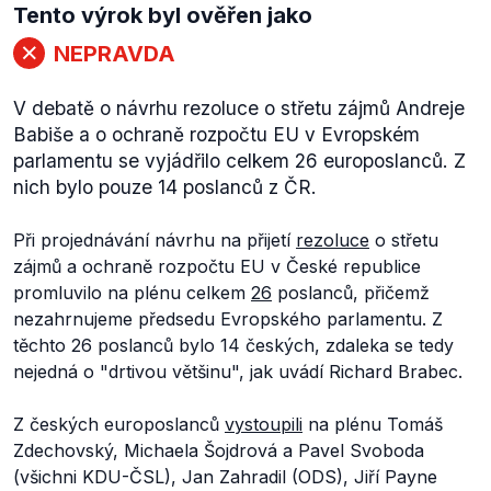
Tento výrok byl ověřen jako
NEPRAVDA
V debatě o návrhu rezoluce o střetu zájmů Andreje
Babiše a o ochraně rozpočtu EU v Evropském
parlamentu se vyjádřilo celkem 26 europoslanců. Z
nich bylo pouze 14 poslanců z ČR.
Při projednávání návrhu na přijetí
rezoluce
o střetu
zájmů a ochraně rozpočtu EU v České republice
promluvilo na plénu celkem
26
poslanců, přičemž
nezahrnujeme předsedu Evropského parlamentu. Z
těchto 26 poslanců bylo 14 českých, zdaleka se tedy
nejedná o "drtivou většinu", jak uvádí Richard Brabec.
Z českých europoslanců
vystoupili
na plénu Tomáš
Zdechovský, Michaela Šojdrová a Pavel Svoboda
(všichni KDU-ČSL), Jan Zahradil (ODS), Jiří Payne