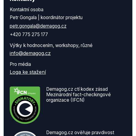
Kontaktní osoba
Petr Gongala | koordinátor projektu
petr.gongala@demagog.cz
+420 775 275 177
Výtky k hodnocením, workshopy, různé
info@demagog.cz
Pro média
Loga ke stažení
Demagog.cz ctí kodex zásad
Mezinárodní fact-checkingové
organizace (IFCN)
Demagog.cz ověřuje pravdivost