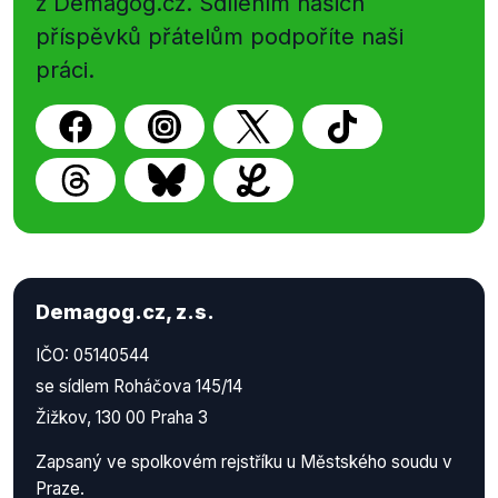
z Demagog.cz. Sdílením našich
příspěvků přátelům podpoříte naši
práci.
Demagog.cz, z.s.
IČO: 05140544
se sídlem Roháčova 145/14
Žižkov, 130 00 Praha 3
Zapsaný ve spolkovém rejstříku u Městského soudu v
Praze.