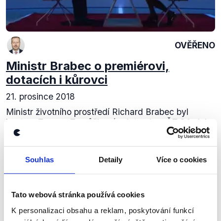
OVĚŘENO
Ministr Brabec o premiérovi,
dotacích i kůrovci
21. prosince 2018
Ministr životního prostředí Richard Brabec byl
hostem Zuzany Tvarůžkové v Interview ČT 24. Jak
se vláda staví k požadavkům evropských orgánů na
řešení střetu zájmu premiéra ohledně dotací...
Souhlas
Detaily
Více o cookies
Číst dál
Tato webová stránka používá cookies
Zůstaňme v kontaktu
K personalizaci obsahu a reklam, poskytování funkcí