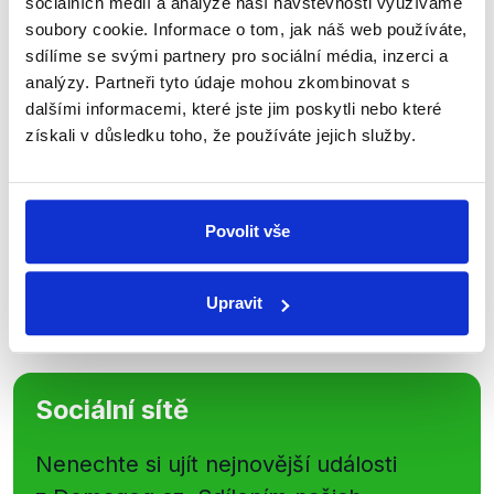
sociálních médií a analýze naší návštěvnosti využíváme
soubory cookie. Informace o tom, jak náš web používáte,
Přihlaste se k odběru našeho
sdílíme se svými partnery pro sociální média, inzerci a
newsletteru nebo
whatsappového
analýzy. Partneři tyto údaje mohou zkombinovat s
kanálu, kde pravidelně přinášíme
dalšími informacemi, které jste jim poskytli nebo které
shrnutí nejzajímavějších článků a analýz.
získali v důsledku toho, že používáte jejich služby.
Začněte nás odebírat, a mějte tak
přehled o tom, jaké dezinformace a
nepravdy se zrovna v Česku šíří.
Povolit vše
Newsletter
WhatsApp
Upravit
Sociální sítě
Nenechte si ujít nejnovější události