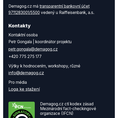
Demagog.cz má
transparentní bankovní účet
9711283001/5500
vedený u Raiffeisenbank, a.s.
Kontakty
Kontaktní osoba
Petr Gongala | koordinátor projektu
petr.gongala@demagog.cz
+420 775 275 177
Výtky k hodnocením, workshopy, různé
info@demagog.cz
Pro média
Loga ke stažení
Demagog.cz ctí kodex zásad
Mezinárodní fact-checkingové
organizace (IFCN)