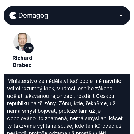
ANO
Richard
Brabec
Ministerstvo zemědělství teď podle mě navrhlo
velmi rozumný krok, v rámci lesního zákona
udělat takzvanou rajonizaci, rozdělit Českou
republiku na tři zóny. Zónu, kde, řekněme, už
nemá smysl bojovat, protože tam už je
dobojováno, to znamená, nemá smysl ani kácet
ty takzvané vylítané souše, kde ten kůrovec už
neškodí, protože odtama už prostě vylétl.