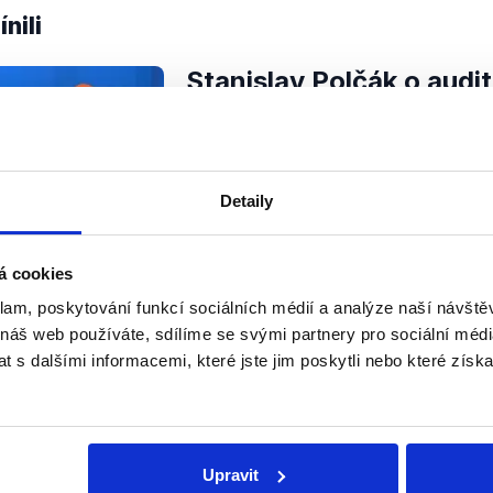
nili
Stanislav Polčák o audi
Babiše
13. června 2019
Znovuzvolený europoslanec Stani
Detaily
se v Interview ČT24 vyjádřil k ak
auditu, který do ČR zaslala Evrop
podnikání Andreje Babiše. Mohl sk
OVĚŘENO
á cookies
Číst dál
klam, poskytování funkcí sociálních médií a analýze naší návšt
 náš web používáte, sdílíme se svými partnery pro sociální média
 s dalšími informacemi, které jste jim poskytli nebo které získa
Soci
Upravit
sletteru nebo
Nenecht