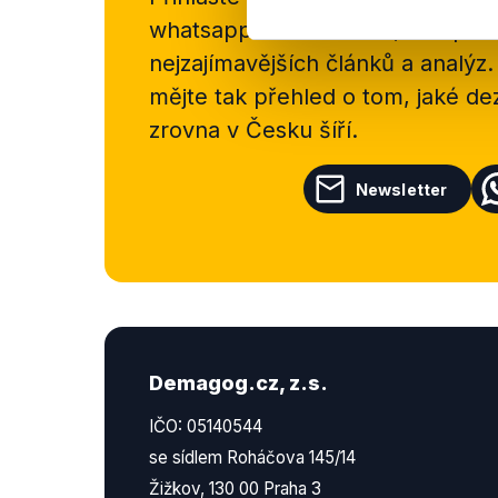
whatsappového kanálu, kde pravi
nejzajímavějších článků a analýz.
mějte tak přehled o tom, jaké d
zrovna v Česku šíří.
Newsletter
Demagog.cz, z.s.
IČO: 05140544
se sídlem Roháčova 145/14
Žižkov, 130 00 Praha 3