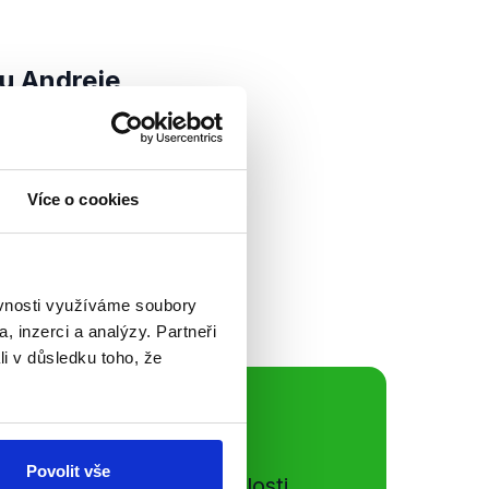
tu Andreje
slav Polčák (STAN)
Více o cookies
tuálnímu tématu
ská komise ohledně
utečně...
ěvnosti využíváme soubory
, inzerci a analýzy. Partneři
li v důsledku toho, že
ální sítě
Povolit vše
e si ujít nejnovější události