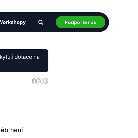
Workshopy
Podpořte nás
skytují dotace na
léb není