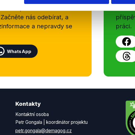
delně přinášíme shrnutí
z Dema
 Začněte nás odebírat, a
příspě
ezinformace a nepravdy se
práci.
WhatsApp
Kontakty
Kontaktní osoba
Petr Gongala | koordinátor projektu
petr.gongala@demagog.cz