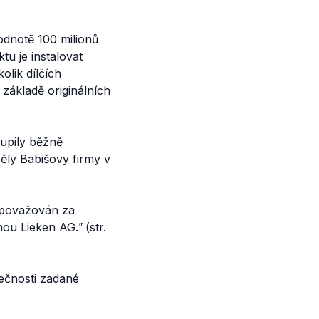
dnotě 100 milionů
tu je instalovat
olik dílčích
základě originálních
upily běžně
ěly Babišovy firmy v
t považován za
rmou Lieken AG.‟
(str.
tečnosti zadané