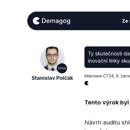
Ze s
Ty skutečnosti dal
inovační linky sku
STAN
Interview ČT24
,
6. čer
Stanislav Polčák
Tento výrok byl
Návrh auditu shl