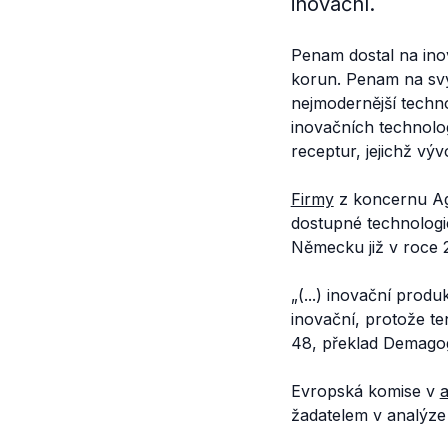
inovační.
Penam dostal na ino
korun. Penam na sv
nejmodernější techno
inovačních technolog
receptur, jejichž vý
Firmy
z koncernu Agr
dostupné technologie
Německu již v roce 
„(...) inovační pro
inovační, protože te
48, překlad Demago
Evropská komise v
a
žadatelem v analýze