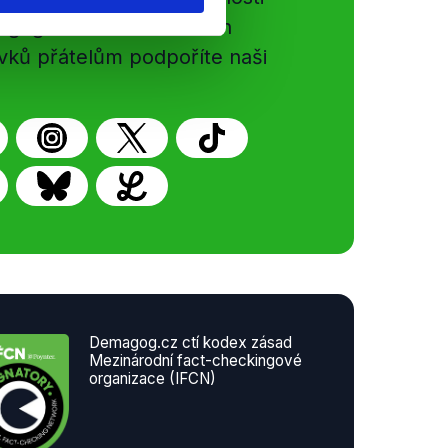
gog.cz. Sdílením našich
vků přátelům podpoříte naši
Demagog.cz ctí kodex zásad
Mezinárodní fact-checkingové
organizace (IFCN)