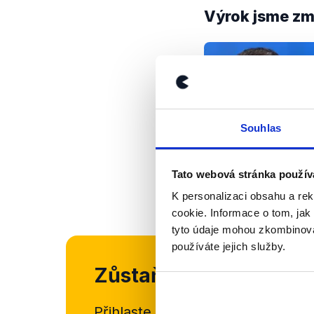
Výrok jsme zmí
Souhlas
Tato webová stránka použív
K personalizaci obsahu a re
cookie. Informace o tom, jak
tyto údaje mohou zkombinovat
používáte jejich služby.
Zůstaňme v kontaktu
Přihlaste se k odběru našeho
new