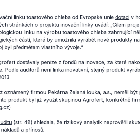
vační linku toastového chleba od Evropské unie
dotaci
v ho
ých stránkách o
projektu
inovační linky uvádí:
„Cílem projek
logickou linku na výrobu toastového chleba zahrnující něk
ických částí, která by umožnila vyrábět nové produkty na 
voj byl předmětem vlastního vývoje.“
ofert dostávaly peníze z fondů na inovace, za které nako
. Podle auditorů není linka inovativní,
stejný produkt
vyráb
2013:
dukt oznámený firmou Pekárna Zelená louka, a.s., neměl bý
nto produkt byl již využit skupinou Agrofert, konkrétně fi
g.cz)
uditu
(str. 48) shledala, že rizikový analytik neprověřil sku
 nákladů a přínosů.