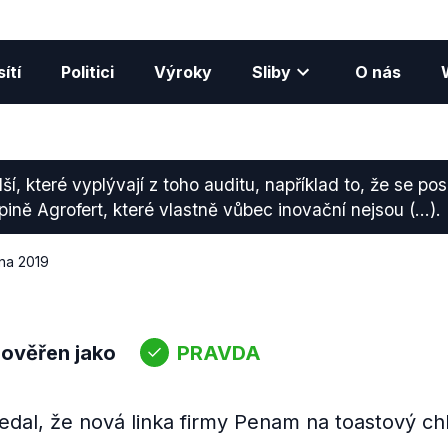
ítí
Politici
Výroky
Sliby
O nás
ší, které vyplývají z toho auditu, například to, že se po
pině Agrofert, které vlastně vůbec inovační nejsou (...).
vna 2019
 ověřen jako
PRAVDA
edal, že nová linka firmy Penam na toastový ch