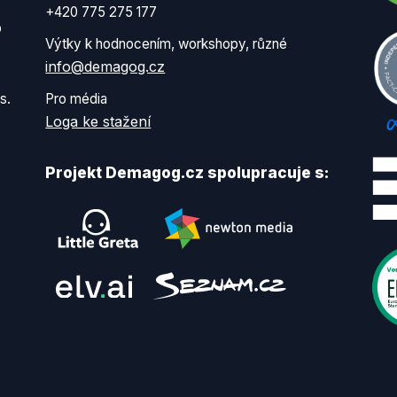
+420 775 275 177
o
Výtky k hodnocením, workshopy, různé
info@demagog.cz
s.
Pro média
Loga ke stažení
Projekt Demagog.cz spolupracuje s: