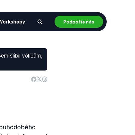
Workshopy
Podpořte nás
em slíbil voličům,
dlouhodobého