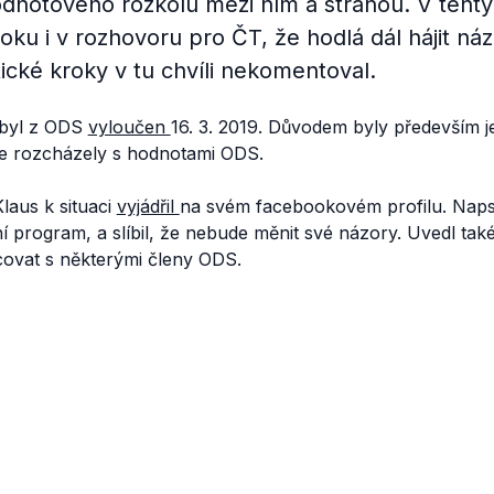
dnotového rozkolu mezi ním a stranou. V tentý
u i v rozhovoru pro ČT, že hodlá dál hájit ná
itické kroky v tu chvíli nekomentoval.
 byl z ODS
vyloučen
16. 3. 2019. Důvodem byly především 
se rozcházely s hodnotami ODS.
laus k situaci
vyjádřil
na svém facebookovém profilu. Napsa
vní program, a slíbil, že nebude měnit své názory. Uvedl tak
ovat s některými členy ODS.