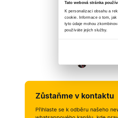
Tato webová stránka použív
Výrok jsme zmí
K personalizaci obsahu a re
cookie. Informace o tom, jak
tyto údaje mohou zkombinovat
používáte jejich služby.
Zůstaňme v kontaktu
Přihlaste se k odběru našeho
new
whatsappového kanálu, kde pravi