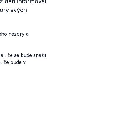
ž den informoval
zory svých
jeho názory a
l, že se bude snažit
é, že bude v