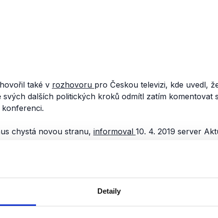
ovořil také v
rozhovoru
pro Českou televizi, kde uvedl, ž
ě svých dalších politických kroků odmítl zatím komentovat
konferenci.
aus chystá novou stranu,
informoval
10. 4. 2019 server Ak
iny.
hnutí občanů pak Klaus junior
představil
10. 6. 2019 na konf
ivní hodnoty a pracující lidi. V nové straně působí také bý
 Zahradníková a v synově straně se bude angažovat také
Detaily