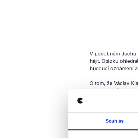
V podobném duchu h
hájit. Otázku ohledn
budoucí oznámení a 
O tom, že Václav Kl
na Hospodářské nov
Stranu Trikolóra – 
chce hájit konzervat
ODS Zuzana Majerová
Souhlas
Klaus.