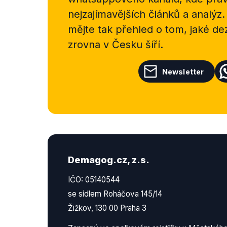
nejzajímavějších článků a analýz.
mějte tak přehled o tom, jaké d
zrovna v Česku šíří.
Newsletter
Demagog.cz, z.s.
IČO: 05140544
se sídlem Roháčova 145/14
Žižkov, 130 00 Praha 3