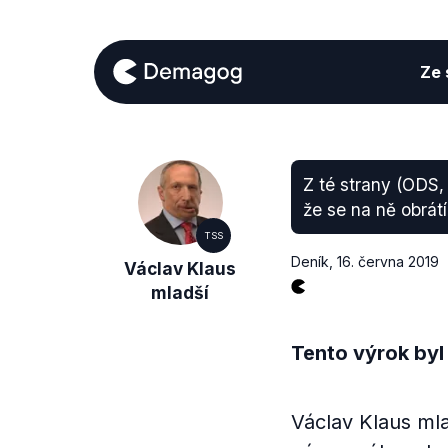
Ze s
Z té strany (ODS,
že se na ně obrát
TSS
Deník
,
16. června 2019
Václav Klaus
mladší
Tento výrok byl
Václav Klaus ml