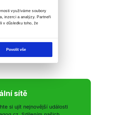
ěvnosti využíváme soubory
, inzerci a analýzy. Partneři
Trikolóra
li v důsledku toho, že
adší vyloučen z
nové politické hnutí.
 k otázkám
Povolit vše
ánu....
ální sítě
e si ujít nejnovější události
gog.cz. Sdílením našich