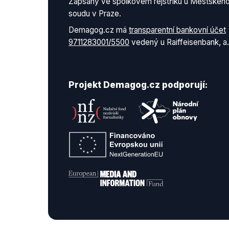
Zapsaný ve spolkovém rejstříku u Městskéh
soudu v Praze.
Demagog.cz má
transparentní bankovní účet
9711283001/5500
vedený u Raiffeisenbank, a.
Projekt Demagog.cz podporují: