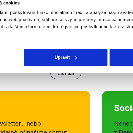
á cookies
nili
klam, poskytování funkcí sociálních médií a analýze naší návšt
 náš web používáte, sdílíme se svými partnery pro sociální média
Václav Klaus ml. a jeho 
 s dalšími informacemi, které jste jim poskytli nebo které získa
22. června 2019
V březnu 2019 byl Václav Klaus ml
ODS a o tři měsíce později založil 
V rozhovoru pro Deník se vyjádřil
Upravit
bezpečnosti a vojákům v Afghánist
OVĚŘENO
Číst dál
Soci
sletteru nebo
Nenecht
delně přinášíme shrnutí
z Dema