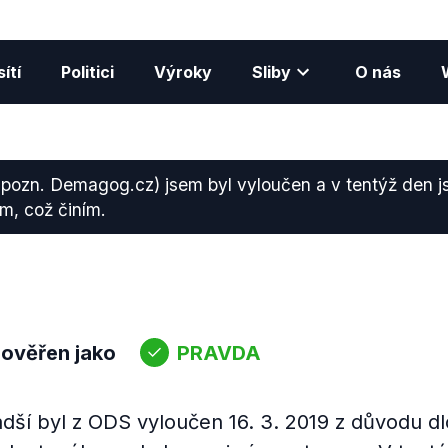
ítí
Politici
Výroky
Sliby
O nás
 pozn. Demagog.cz) jsem byl vyloučen a v tentýž den js
ím, což činím.
 ověřen jako
PRAVDA
adší byl z ODS vyloučen 16. 3. 2019 z důvodu 