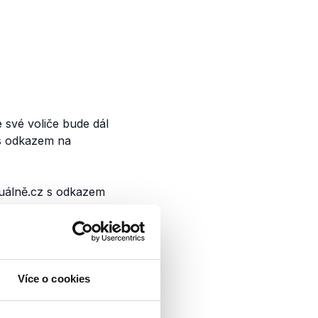
e své voliče bude dál
 s odkazem na
tuálně.cz s odkazem
erenci v Praze. Hnutí
valá poslankyně za
 exprezident Václav
Více o cookies