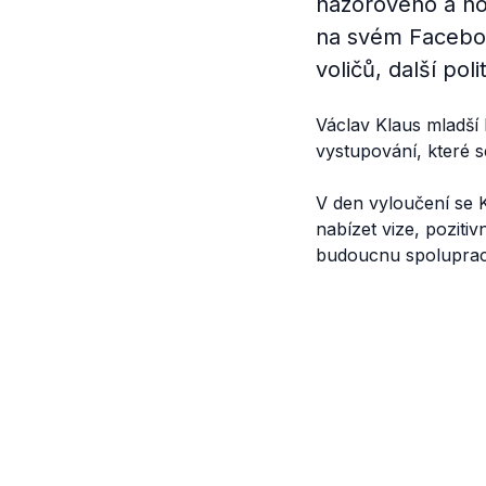
názorového a ho
na svém Facebook
voličů, další pol
Václav Klaus mladší
vystupování, které 
V den vyloučení se K
nabízet vize, poziti
budoucnu spoluprac