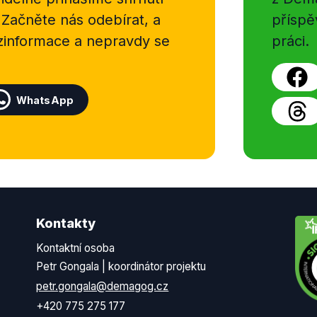
 Začněte nás odebírat, a
příspě
ezinformace a nepravdy se
práci.
WhatsApp
Kontakty
Kontaktní osoba
Petr Gongala | koordinátor projektu
petr.gongala@demagog.cz
+420 775 275 177