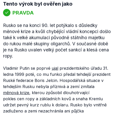
Tento výrok byl ověřen jako
PRAVDA
Rusko se na konci 90. let potýkalo s důsledky
měnové krize a kvůli chybějící vládní koncepci došlo
také k velké akumulaci původně státního majetku
do rukou malé skupiny oligarchů. V současné době
je na Rusko uvalen velký počet sankcí a klesá cena
ropy.
Vladimir Putin se poprvé
ujal
prezidentského úřadu 31.
ledna 1999 poté, co mu funkci předal tehdejší prezident
Ruské federace Boris Jelcin. Hospodářská situace v
tehdejším Rusku nebyla příznivá a zemí zmítala
měnová krize
, kterou způsobil dlouhotrvající
pokles cen ropy a základních kovů a snaha Kremlu
udržet pevný kurz rublu k dolaru. Rusko bylo vnitřně
zadluženo a zemi nezachránila ani půjčka