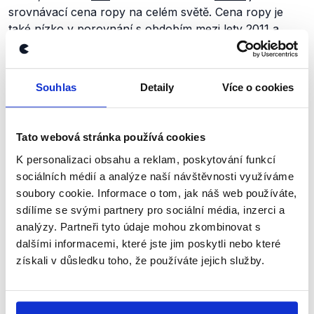
srovnávací cena ropy na celém světě. Cena ropy je
také nízko v porovnání s obdobím mezi lety 2011 a
2013, kdy se cena pohybovala v rozmezí 88 až 128
dolarů za barel. I cena těžké ropy Urals, která se
těží
v
Rusku, v porovnání s rokem 2018 klesla. K 16. srpnu
Souhlas
Detaily
Více o cookies
2019 se její cena
pohybovala
okolo 56 dolarů za barel.
Cena ropy se obecně v poslední době
snižuje
kvůli
přetrvávajícím obavám ohledně budoucího vývoje
Tato webová stránka používá cookies
poptávky.
K personalizaci obsahu a reklam, poskytování funkcí
sociálních médií a analýze naší návštěvnosti využíváme
Výrok jsme zmínili
soubory cookie. Informace o tom, jak náš web používáte,
sdílíme se svými partnery pro sociální média, inzerci a
analýzy. Partneři tyto údaje mohou zkombinovat s
dalšími informacemi, které jste jim poskytli nebo které
získali v důsledku toho, že používáte jejich služby.