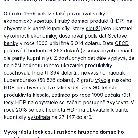
Od roku 1999 pak lze také pozorovat velký
ekonomický vzestup. Hrubý domácí produkt (HDP) na
obyvatele k paritě kupní síly, který
slouží
jako ukazatel
výkonnosti ekonomiky, dosahoval podle dat
Světové
banky
v roce 1999 přibližně 5 914 dolarů. Data
OECD
pak uvádí hodnotu 6 363 dolarů (v současných cenách
dle parity kupní síly). Z dostupných dat dále vyplývá, že
nejnižší hodnotu tohoto ukazatele produktivity
dosahovala Indie (1 894 dolarů), nejvyššího naopak
Lucembursko (50 526 dolarů). Z grafu
vývoje
ruského
HDP na obyvatele lze také vidět, že v 90. letech
produktivita klesala, zatímco po roce 1999 začala růst,
tedy HDP na obyvatele se začalo postupně zvyšovat. V
roce 2018 se pak hodnota HDP na obyvatele k paritě
kupní síly
vyšplhala
na 27 147 dolarů.
Vývoj růstu (poklesu) ruského hrubého domácího