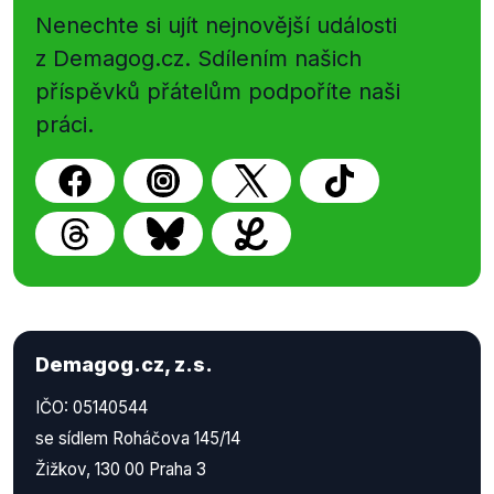
Nenechte si ujít nejnovější události
z Demagog.cz. Sdílením našich
příspěvků přátelům podpoříte naši
práci.
Demagog.cz, z.s.
IČO: 05140544
se sídlem Roháčova 145/14
Žižkov, 130 00 Praha 3