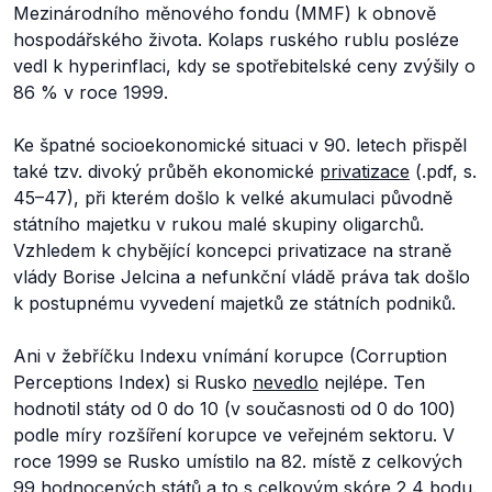
Mezinárodního měnového fondu (MMF) k obnově
hospodářského života. Kolaps ruského rublu posléze
vedl k hyperinflaci, kdy se spotřebitelské ceny zvýšily o
86 % v roce 1999.
Ke špatné socioekonomické situaci v 90. letech přispěl
také tzv. divoký průběh ekonomické
privatizace
(.pdf, s.
45–47), při kterém došlo k velké akumulaci původně
státního majetku v rukou malé skupiny oligarchů.
Vzhledem k chybějící koncepci privatizace na straně
vlády Borise Jelcina a nefunkční vládě práva tak došlo
k postupnému vyvedení majetků ze státních podniků.
Ani v žebříčku Indexu vnímání korupce (Corruption
Perceptions Index) si Rusko
nevedlo
nejlépe. Ten
hodnotil státy od 0 do 10 (v současnosti od 0 do 100)
podle míry rozšíření korupce ve veřejném sektoru. V
roce 1999 se Rusko umístilo na 82. místě z celkových
99 hodnocených států a to s celkovým skóre 2,4 bodu.