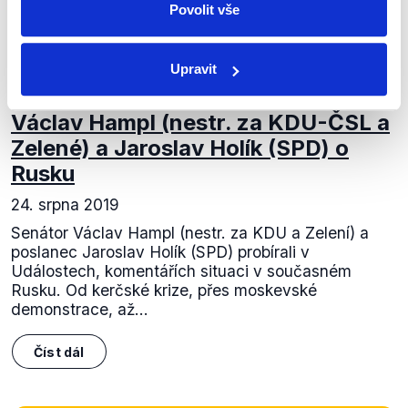
Povolit vše
Upravit
OVĚŘENO
Václav Hampl (nestr. za KDU-ČSL a
Zelené) a Jaroslav Holík (SPD) o
Rusku
24. srpna 2019
Senátor Václav Hampl (nestr. za KDU a Zelení) a
poslanec Jaroslav Holík (SPD) probírali v
Událostech, komentářích situaci v současném
Rusku. Od kerčské krize, přes moskevské
demonstrace, až...
Číst dál