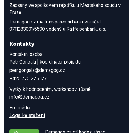
Zapsaný ve spolkovém rejstříku u Městského soudu v
Praze.
Demagog.cz má
transparentní bankovní účet
9711283001/5500
vedený u Raiffeisenbank, a.s.
Kontakty
Kontaktní osoba
Petr Gongala | koordinátor projektu
petr.gongala@demagog.cz
+420 775 275 177
Výtky k hodnocením, workshopy, různé
info@demagog.cz
Pro média
Loga ke stažení
Demagog.cz ctí kodex zásad