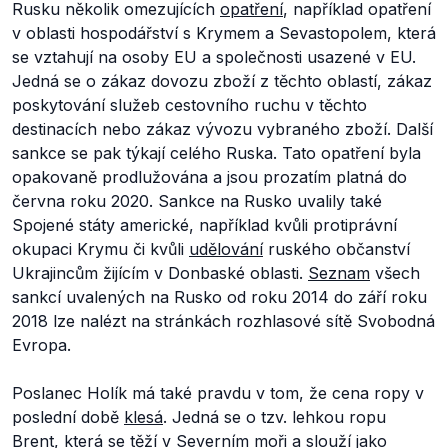
Rusku několik omezujících
opatření
, například opatření
v oblasti hospodářství s Krymem a Sevastopolem, která
se vztahují na osoby EU a společnosti usazené v EU.
Jedná se o zákaz dovozu zboží z těchto oblastí, zákaz
poskytování služeb cestovního ruchu v těchto
destinacích nebo zákaz vývozu vybraného zboží. Další
sankce se pak týkají celého Ruska. Tato opatření byla
opakovaně prodlužována a jsou prozatím platná do
června roku 2020. Sankce na Rusko uvalily také
Spojené státy americké, například kvůli protiprávní
okupaci Krymu či kvůli
udělování
ruského občanství
Ukrajincům žijícím v Donbaské oblasti.
Seznam
všech
sankcí uvalených na Rusko od roku 2014 do září roku
2018 lze nalézt na stránkách rozhlasové sítě Svobodná
Evropa.
Poslanec Holík má také pravdu v tom, že cena ropy v
poslední době
klesá
. Jedná se o tzv. lehkou ropu
Brent, která se
těží
v Severním moři a
slouží
jako