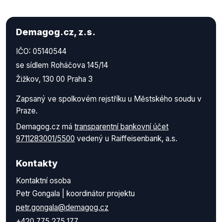
Demagog.cz, z.s.
IČO: 05140544
se sídlem Roháčova 145/14
Žižkov, 130 00 Praha 3
Zapsaný ve spolkovém rejstříku u Městského soudu v
Praze.
Demagog.cz má
transparentní bankovní účet
9711283001/5500
vedený u Raiffeisenbank, a.s.
Kontakty
Kontaktní osoba
Petr Gongala | koordinátor projektu
petr.gongala@demagog.cz
+420 775 275 177