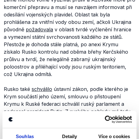
komerční přepravu a musí se navzájem informovat při
odesílání vojenských plavidel. Oblast tak byla
prohlášena za vnitřní vody obou zemí, ačkoli Ukrajina
původně
požadovala
v oblasti tvrdé vyčlenění hranice
a vymezení státní svrchovanosti každého ze států.
Přestože je dohoda stále platná, po anexi Krymu
získalo Rusko kontrolu nad oběma břehy Kerčského
průlivu a tvrdí, že nelegálně zabraný ukrajinský
poloostrov a přiléhající vody jsou ruským teritoriem,
což Ukrajina odmítá.
Rusko také
schválilo
ústavní zákon, podle kterého je
Krym součástí jeho území, smlouvu o přistoupení
Krymu k Ruské federaci schválil ruský parlament a
podepsal prezident Putin. Z ruského pohledu má tedy
Rusko, jakožto stát, kterému Krym náleží, právo na
krymské pobřežní moře. Podle Mezinárodního
trestního soudu (který ale řada států včetně Ruska
Souhlas
Detaily
Více o cookies