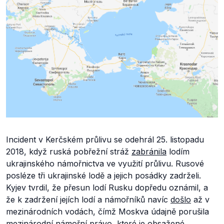
Incident v Kerčském průlivu se odehrál 25. listopadu
2018, když ruská pobřežní stráž
zabránila
lodím
ukrajinského námořnictva ve využití průlivu. Rusové
posléze tři ukrajinské lodě a jejich posádky zadrželi.
Kyjev tvrdil, že přesun lodí Rusku dopředu oznámil, a
že k zadržení jejích lodí a námořníků navíc
došlo
až v
mezinárodních vodách, čímž Moskva údajně porušila
mezinárodní námořní právo, které je obsažené