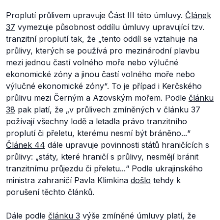
Proplutí průlivem upravuje Část III této úmluvy.
Článek
37
vymezuje působnost oddílu úmluvy upravující tzv.
tranzitní proplutí tak, že „
tento oddíl se vztahuje na
průlivy, kterých se používá pro mezinárodní plavbu
mezi jednou častí volného moře nebo výlučné
ekonomické zóny a jinou častí volného moře nebo
výlučné ekonomické zóny
“.
To je případ i Kerčského
průlivu mezi Černým a Azovským mořem. Podle
článku
38
pak platí, že
„
v průlivech zmíněných v článku 37
požívají všechny lodě a letadla právo tranzitního
proplutí či přeletu, kterému nesmí být bráněno...
“
Článek 44
dále upravuje povinnosti států hraničících s
průlivy: „s
táty, které hraničí s průlivy, nesmějí bránit
tranzitnímu průjezdu či přeletu...
“ Podle ukrajinského
ministra zahraničí Pavla Klimkina
došlo
tehdy k
porušení těchto článků.
Dále podle
článku 3
výše zmíněné úmluvy platí, že