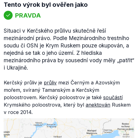
Tento výrok byl ověřen jako
PRAVDA
Situaci v Kerčského průlivu skutečně řeší
mezinárodní právo. Podle Mezinárodního trestního
soudu či OSN je Krym Ruskem pouze okupován, a
nejedná se tak o jeho území. Z hlediska
mezinárodního práva by sousední vody měly „patřit“
i Ukrajině.
Kerčský průliv je
průliv
mezi Černým a Azovským
mořem, svíraný Tamanským a Kerčským
poloostrovem. Kerčský poloostrov je také
součástí
Krymského poloostrova, který byl
anektován
Ruskem
v roce 2014.