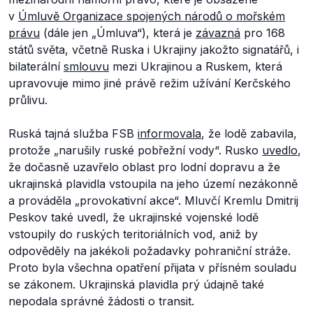
v
Úmluvě Organizace spojených národů o mořském
právu
(dále jen „Úmluva“), která je
závazná
pro 168
států světa, včetně Ruska i Ukrajiny jakožto signatářů, i
bilaterální
smlouvu
mezi Ukrajinou a Ruskem, která
upravovuje mimo jiné právě režim užívání Kerčského
průlivu.
Ruská tajná služba FSB
informovala
, že lodě zabavila,
protože „narušily ruské pobřežní vody“. Rusko
uvedlo
,
že dočasně uzavřelo oblast pro lodní dopravu a že
ukrajinská plavidla vstoupila na jeho území nezákonně
a prováděla „provokativní akce“. Mluvčí Kremlu Dmitrij
Peskov také uvedl, že ukrajinské vojenské lodě
vstoupily do ruských teritoriálních vod, aniž by
odpověděly na jakékoli požadavky pohraniční stráže.
Proto byla všechna opatření přijata v přísném souladu
se zákonem. Ukrajinská plavidla prý údajně také
nepodala správné žádosti o transit.