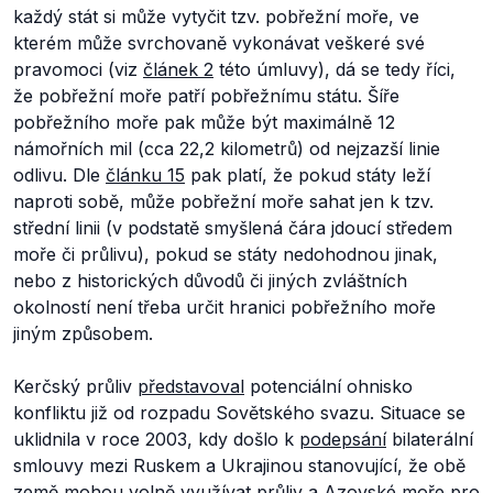
každý stát si může vytyčit tzv. pobřežní moře, ve
kterém může svrchovaně vykonávat veškeré své
pravomoci (viz
článek 2
této úmluvy), dá se tedy říci,
že pobřežní moře patří pobřežnímu státu. Šíře
pobřežního moře pak může být maximálně 12
námořních mil (cca 22,2 kilometrů) od nejzazší linie
odlivu. Dle
článku 15
pak platí, že pokud státy leží
naproti sobě, může pobřežní moře sahat jen k tzv.
střední linii (v podstatě smyšlená čára jdoucí středem
moře či průlivu), pokud se státy nedohodnou jinak,
nebo z historických důvodů či jiných zvláštních
okolností není třeba určit hranici pobřežního moře
jiným způsobem.
Kerčský průliv
představoval
potenciální ohnisko
konfliktu již od rozpadu Sovětského svazu. Situace se
uklidnila v roce 2003, kdy došlo k
podepsání
bilaterální
smlouvy mezi Ruskem a Ukrajinou stanovující, že obě
země mohou volně využívat průliv a Azovské moře pro