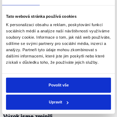
dosud
neuznala
jako mezinárodněprávní autoritu) je ale
Krym Ruskem pouze
okupován
(.pdf, str. 36), a
nejedná se tak o jeho území. Rezoluci na podporu
Tato webová stránka používá cookies
územní celistvosti Ukrajiny pak
vydalo
(.pdf) i Valné
K personalizaci obsahu a reklam, poskytování funkcí
shromáždění OSN. Anexi Krymu
považuje
za
sociálních médií a analýze naší návštěvnosti využíváme
protiprávní také Evropská unie, která v reakci
soubory cookie. Informace o tom, jak náš web používáte,
postupně
zavedla
omezující opatření vůči Rusku,
sdílíme se svými partnery pro sociální média, inzerci a
například diplomatická omezení či hospodářské sankce.
analýzy. Partneři tyto údaje mohou zkombinovat s
dalšími informacemi, které jste jim poskytli nebo které
Ruská federace odůvodnila obsazení ukrajinských lodí
získali v důsledku toho, že používáte jejich služby.
narušením svých teritoriálních vod. Podle
mezinárodních organizací a expertů na mezinárodní
právo ale Krym patří stále Ukrajině. Dle mezinárodního
práva by tedy moře v okolí Krymu skutečně mělo
Povolit vše
„patřit“ i Ukrajině a Rusko by si jej nemělo nárokovat.
Incident v Kerčském průlivu také přehledně shrnuje i
následující
článek
.
Upravit
Výrok jsme zmínili