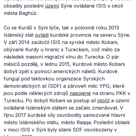
obsadily poslední
území
Sýrie ovládané ISIS v okolí
města Baghúz.
Co se Kurdů v Sýrii týče, tak v polovině roku 2013
Islámský stát
ovládl
kurdské provincie na severu Sýrie.
V září 2014 zaútočil ISIS na syrské město Kobani,
obývané Kurdy u hranic s Tureckem, což mělo za
následek masivní migrační vlnu do Turecka. O pár
měsíců později, v lednu 2015, Kurdové město Kobani
dobyli zpět s pomocí amerických náletů. Kurdové
fungují pod taktovkou organizace Syrských
demokratických sil (SDF) a zároveň milic YPG, které
jsou podle některých zdrojů
napojené
na stranu PKK v
Turecku. Po dobytí Kobani se postup sil
otočil
a území
ovládané Islámským státem se začalo zmenšovat. V
říjnu 2017 kurdské síly osvobodily samozvané hlavní
město Islámského státu, město Raqqa. Poslední oblasti
v moci ISIS v Sýrii byly silami SDF osvobozeny v