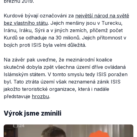
březnu 2019.
Kurdové bývají označováni za
největší národ na světě
bez vlastního státu
. Jejich menšiny jsou v Turecku,
Iránu, Iráku, Sýrii a v jiných zemích, přičemž počet
Kurdů se odhaduje na 30 milionů. Jejich přítomnost v
bojích proti ISIS byla velmi důležitá.
Na závěr pak uveďme, že mezinárodní koalice
skutečně dobyla zpět všechna území dříve ovládaná
Islámským státem. V tomto smyslu tedy ISIS poražen
byl. Tato ztráta území však neznamená zánik ISIS
jakožto teroristické organizace, která i nadále
představuje
hrozbu
.
Výrok jsme zmínili