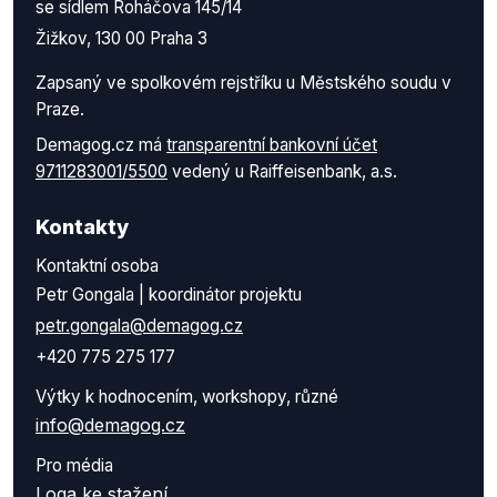
se sídlem Roháčova 145/14
Žižkov, 130 00 Praha 3
Zapsaný ve spolkovém rejstříku u Městského soudu v
Praze.
Demagog.cz má
transparentní bankovní účet
9711283001/5500
vedený u Raiffeisenbank, a.s.
Kontakty
Kontaktní osoba
Petr Gongala | koordinátor projektu
petr.gongala@demagog.cz
+420 775 275 177
Výtky k hodnocením, workshopy, různé
info@demagog.cz
Pro média
Loga ke stažení