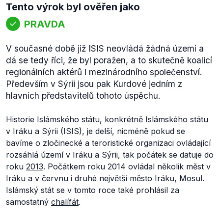
Tento výrok byl ověřen jako
PRAVDA
V současné době již ISIS neovládá žádná území a
dá se tedy říci, že byl poražen, a to skutečně koalicí
regionálních aktérů i mezinárodního společenství.
Především v Sýrii jsou pak Kurdové jedním z
hlavních představitelů tohoto úspěchu.
Historie Islámského státu, konkrétně Islámského státu
v Iráku a Sýrii (ISIS), je delší, nicméně pokud se
bavíme o zločinecké a teroristické organizaci ovládající
rozsáhlá území v Iráku a Sýrii, tak počátek se datuje do
roku
2013
. Počátkem roku 2014 ovládal několik měst v
Iráku a v červnu i druhé největší město Iráku, Mosul.
Islámský stát se v tomto roce také prohlásil za
samostatný
chalífát
.