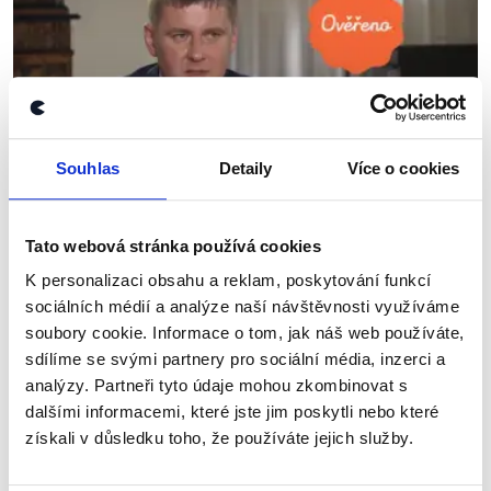
Souhlas
Detaily
Více o cookies
OVĚŘENO
Tato webová stránka používá cookies
Ministr zahraničí Petříček k aktuální
K personalizaci obsahu a reklam, poskytování funkcí
situaci v Sýrii
sociálních médií a analýze naší návštěvnosti využíváme
16. října 2019
soubory cookie. Informace o tom, jak náš web používáte,
sdílíme se svými partnery pro sociální média, inzerci a
Ministr zahraničí a místopředseda ČSSD Tomáš
analýzy. Partneři tyto údaje mohou zkombinovat s
Petříček poskytl rozhovor pořadu České televize
Týden v politice. Tématem byla situace v Sýrii ve
dalšími informacemi, které jste jim poskytli nebo které
světle aktuální turecké invaze, dále pak...
získali v důsledku toho, že používáte jejich služby.
Číst dál