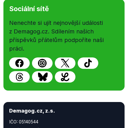
Sociální sítě
Nenechte si ujít nejnovější události
z Demagog.cz. Sdílením našich
příspěvků přátelům podpoříte naši
práci.
Demagog.cz, z.s.
IČO: 05140544