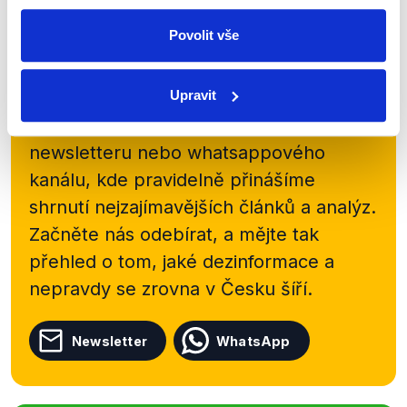
Povolit vše
Zůstaňme v kontaktu
Upravit
Přihlaste se k odběru našeho
newsletteru nebo
whatsappového
kanálu, kde pravidelně přinášíme
shrnutí nejzajímavějších článků a analýz.
Začněte nás odebírat, a mějte tak
přehled o tom, jaké dezinformace a
nepravdy se zrovna v Česku šíří.
Newsletter
WhatsApp