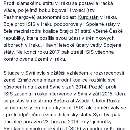
Proti Islámskému státu v Iráku se postavila irácká
vláda, po jejímž boku bojovali i vojáci (tzv.
Peshmergové) autonomní oblasti
Kurdistán
v Iráku.
Boje proti ISIS v Iráku podporovaly i Spojené státy v
čele mezinárodní
koalice
čítající 81 států včetně České
republiky, která
posílila
svou účast v tréninkových
táborech v Iráku. Hlavní letecké údery
vedly
Spojené
státy. Na konci roku 2017 pak
ztratil
ISIS všechna
kontrolovaná území v Iráku.
Situace v Sýrii byla složitější vzhledem k rozvrácenosti
země. Zmiňovaná mezinárodní koalice rozšířila své
působení
i na území
Sýrie
v září 2014. Později proti
ISIS zasáhla i
ruská intervence
v Sýrii v září 2015, která
se postavila na stranu Bašára al-Asada. Útoky Ruska
se neomezily jen na útoky proti ISIS, ale zaměřovaly se
i proti odpůrcům režimu. Islámský stát v Sýrii byl pak
oficiálně poražen
23. března 2019
, když jednotky
Syrských demokratických sil (SDF) za podpory Koalice